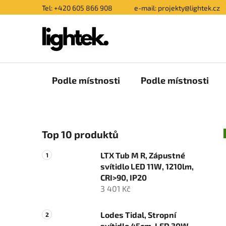
Přejít
Tel: +420 605 866 908
e-mail: projekty@lightek.cz
na
obsah
Podle místnosti
Podle místnosti
P
Top 10 produktů
o
s
LTX Tub M R, Zápustné
t
svítidlo LED 11W, 1210lm,
r
CRI>90, IP20
a
3 401 Kč
n
n
Lodes Tidal, Stropní
svítidlo 45cm, LED 30W,