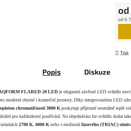
o
od
6 7
Měrná
Tisk
Popis
Diskuze
AQFORM FLARED 20 LED
je elegantní závěsné LED svítidlo nav
pro moderní obytné i komerční prostory. Díky integrovanému LED zdro
teplotou chromatičnosti 3000 K
poskytuje příjemné neutrálně teplé svě
ideální pro každodenní používání. Na objednávku lze svítidlo dodat tak
variantách
2700 K
,
4000 K
nebo s možností
fázového (TRIAC) stmív