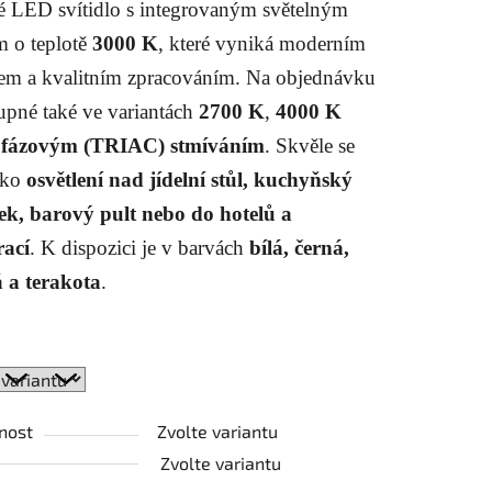
é LED svítidlo s integrovaným světelným
m o teplotě
3000 K
, které vyniká moderním
em a kvalitním zpracováním. Na objednávku
ek.
tupné také ve variantách
2700 K
,
4000 K
s
fázovým (TRIAC) stmíváním
. Skvěle se
ako
osvětlení nad jídelní stůl, kuchyňský
ek, barový pult nebo do hotelů a
rací
. K dispozici je v barvách
bílá, černá,
 a terakota
.
nost
Zvolte variantu
Zvolte variantu