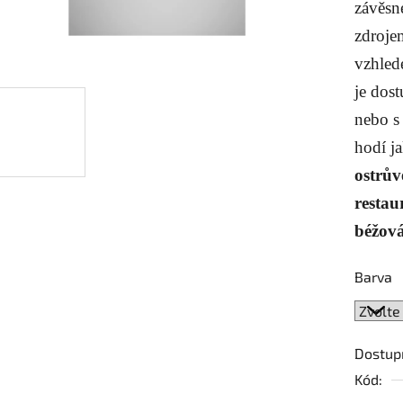
0,0
závěsn
z
zdroje
5
vzhled
hvězdič
je dos
nebo 
hodí j
ostrův
restau
béžová
Barva
Dostup
Kód: