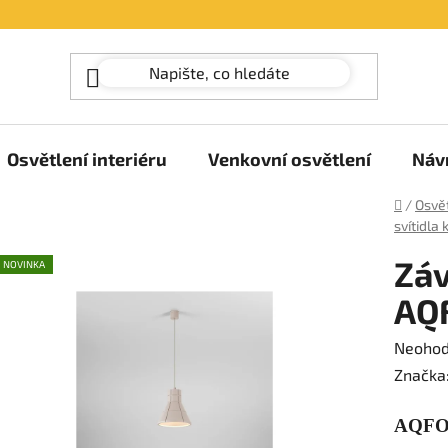
Osvětlení interiéru
Venkovní osvětlení
Náv
Domů
/
Osvět
svítidla
Záv
NOVINKA
AQ
Průměr
Neoho
hodnoc
Značka
produk
AQFO
je