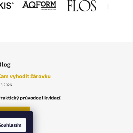
Blog
Kam vyhodit žárovku
.3.2026
raktický průvodce likvidací.
ARCHIV
Souhlasím