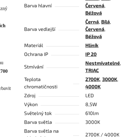
Barva hlavní
Červená
,
azný
Béžová
Černá
,
Bílá
,
ích
Barva vedlejší
Červená
,
Béžová
Materiál
Hliník
Ochrana IP
IP 20
nu
Nestmívatelné
,
Stmívání
TRIAC
2700
Teplota
2700K
,
3000K
,
chromatičnosti
4000K
ybavit
Zdroj
LED
Výkon
8,5W
Světelný tok
610lm
Barva světla
3000K
Barva světla na
2700K / 4000K