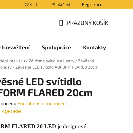
CZK
Přihlášení
Registrace
PRÁZDNÝ KOŠÍK
NÁKUPNÍ
KOŠÍK
rh osvětlení
Spolupráce
Kontakty
Blog
lení interiéru
/
Závěsná svítidla a lustry
/
Závěsná
 konusy
/
Závěsné LED svítidlo AQFORM FLARED 20cm
ěsné LED svítidlo
FORM FLARED 20cm
né
dnoceno
Podrobnosti hodnocení
ení
:
AQFORM
tu
RM FLARED 20 LED
je designové