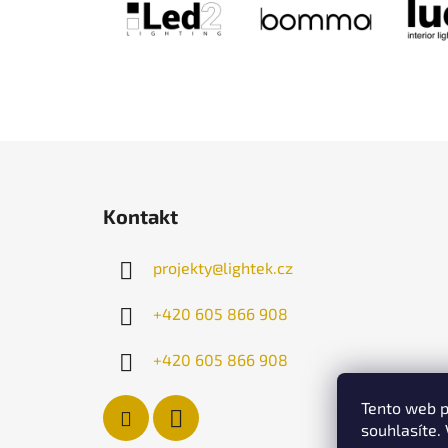
Z
á
Kontakt
p
a
projekty
@
lightek.cz
t
í
+420 605 866 908
+420 605 866 908
Tento web p
souhlasíte.