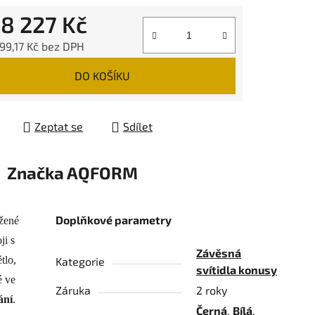
d
8 227 Kč
99,17 Kč
bez DPH
 cena:
DO KOŠÍKU
Zeptat se
Sdílet
Značka
AQFORM
Doplňkové parametry
ržené
ji s
Závěsná
tlo,
Kategorie
svítidla konusy
é ve
Záruka
2 roky
ání
.
Černá
,
Bílá
,