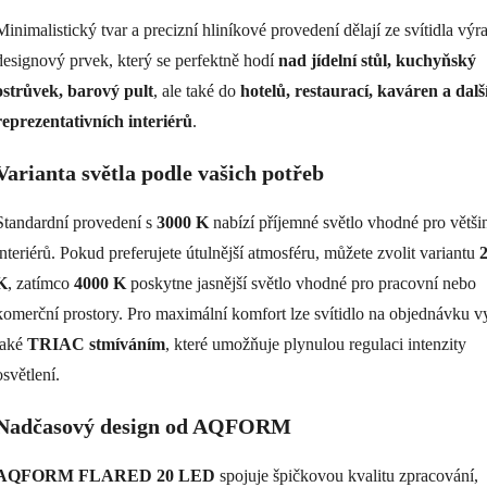
Minimalistický tvar a precizní hliníkové provedení dělají ze svítidla výr
designový prvek, který se perfektně hodí
nad jídelní stůl, kuchyňský
ostrůvek, barový pult
, ale také do
hotelů, restaurací, kaváren a dalš
reprezentativních interiérů
.
Varianta světla podle vašich potřeb
Standardní provedení s
3000 K
nabízí příjemné světlo vhodné pro větši
interiérů. Pokud preferujete útulnější atmosféru, můžete zvolit variantu
K
, zatímco
4000 K
poskytne jasnější světlo vhodné pro pracovní nebo
komerční prostory. Pro maximální komfort lze svítidlo na objednávku v
také
TRIAC stmíváním
, které umožňuje plynulou regulaci intenzity
osvětlení.
Nadčasový design od AQFORM
AQFORM FLARED 20 LED
spojuje špičkovou kvalitu zpracování,