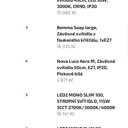
í
3000K, CRI90, IP20
p
15 060 Kč
a
n
Bomma Soap large,
e
Závěsné svítidlo z
l
foukaného křišťálu, 1xE27
16 335 Kč
Nova Luce Aere M, Závěsné
svítidlo 50cm, E27, IP20,
Pískově bílá
3 871 Kč
LED2 MONO SLIM 100,
STROPNÍ SVÍTIDLO, 115W
3CCT 2700K/3000K/4000K
16 141 Kč