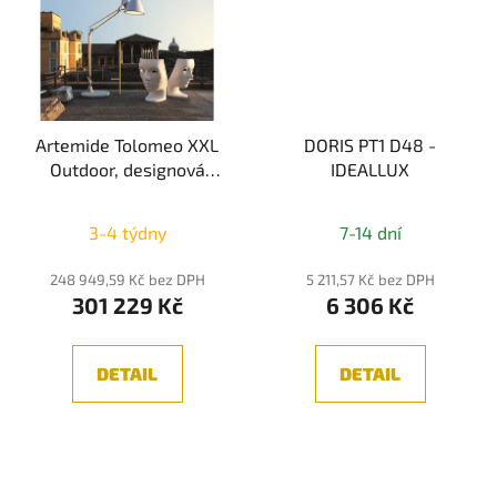
Artemide Tolomeo XXL
DORIS PT1 D48 -
Outdoor, designová
IDEALLUX
lampa se základnou,
55W 3000K, IP65
3-4 týdny
7-14 dní
248 949,59 Kč bez DPH
5 211,57 Kč bez DPH
301 229 Kč
6 306 Kč
DETAIL
DETAIL