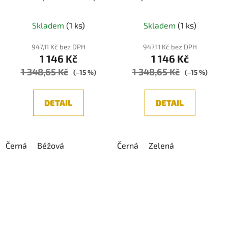
lampička
Průměrné
Skladem
(1 ks)
Skladem
(1 ks)
hodnocení
produktu
947,11 Kč bez DPH
947,11 Kč bez DPH
1 146 Kč
1 146 Kč
je
1 348,65 Kč
1 348,65 Kč
5,0
(–15 %)
(–15 %)
z
5
DETAIL
DETAIL
hvězdiček.
Černá
Béžová
Černá
Zelená