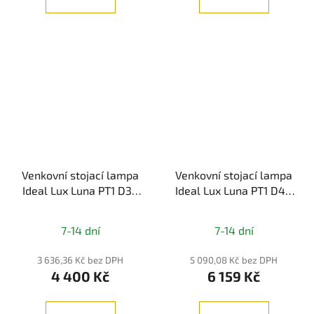
Venkovní stojací lampa
Venkovní stojací lampa
Ideal Lux Luna PT1 D30
Ideal Lux Luna PT1 D40
191577 bílá 30cm -
191584 bílá 40cm -
IDEALLUX
IDEALLUX
7-14 dní
7-14 dní
3 636,36 Kč bez DPH
5 090,08 Kč bez DPH
4 400 Kč
6 159 Kč