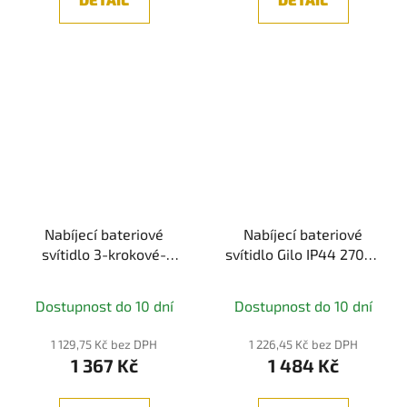
Nabíjecí bateriové
Nabíjecí bateriové
svítidlo 3-krokové-
svítidlo Gilo IP44 2700K
stmívatelné Onzo IP44
bílá mat - PAULMANN
2700K černá -
Dostupnost do 10 dní
Dostupnost do 10 dní
PAULMANN
1 129,75 Kč bez DPH
1 226,45 Kč bez DPH
1 367 Kč
1 484 Kč