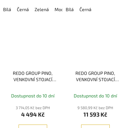
Bílá
Černá
Zelená
Modrá
Bílá
Červená
Černá
Hnědá
REDO GROUP PINO,
REDO GROUP PINO,
VENKOVNÍ STOJACÍ
VENKOVNÍ STOJACÍ
LAMPA, 1xE27, 23W
LAMPA, 1xE27, 42W
Dostupnost do 10 dní
Dostupnost do 10 dní
3 714,05 Kč bez DPH
9 580,99 Kč bez DPH
4 494 Kč
11 593 Kč