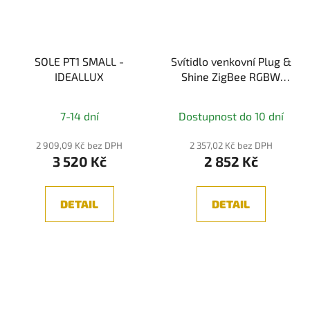
SOLE PT1 SMALL -
Svítidlo venkovní Plug &
IDEALLUX
Shine ZigBee RGBW
Globe 2,8W 24V -
PAULMANN
7-14 dní
Dostupnost do 10 dní
2 909,09 Kč bez DPH
2 357,02 Kč bez DPH
3 520 Kč
2 852 Kč
DETAIL
DETAIL