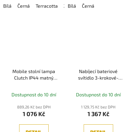
Bílá
Černá
Terracotta
Zelená
Bílá
Černá
Mobile stolní lampa
Nabíjecí bateriové
Clutch IP44 matný
svítidlo 3-krokové-
chrom stmívatelné, na
stmívatelné Onzo IP44
baterie - PAULMANN
2700K bílá - PAULMANN
Dostupnost do 10 dní
Dostupnost do 10 dní
889,26 Kč bez DPH
1 129,75 Kč bez DPH
1 076 Kč
1 367 Kč
DETAIL
DETAIL