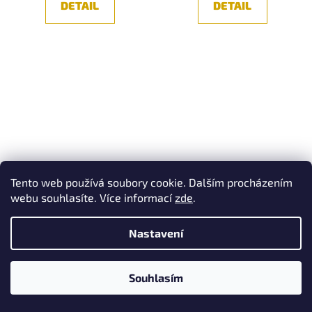
DETAIL
DETAIL
Tento web používá soubory cookie. Dalším procházením
Venkovní stojací lampa
Venkovní stojací lampa
webu souhlasíte. Více informací
zde
.
Ideal Lux Luna PT1 D50
Ipotesi pt h50 -
191607 bílá 50cm -
IDEALLUX
IDEALLUX
Nastavení
7-14 dní
7-14 dní
7 029,75 Kč bez DPH
10 544,63 Kč bez DPH
Souhlasím
8 506 Kč
12 759 Kč