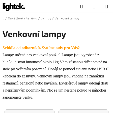
Přejít
Hledat
NÁKUP
na
obsah
KOŠÍK
Domů
/
Osvětlení interiéru
/
Lampy
/
Venkovní lampy
Venkovní lampy
Svítidla od odborníků. Svítíme tady pro Vás?
Lampy určené pro venkovní použití. Lampy jsou vyrobené z
hliníku a svou hmotností okolo 1kg Vám zůstanou držet pevně na
stole při večerním posezení. Dobíjí se pomocí stojanu nebo USB C
kabelem do zásuvky. Venkovní lampy jsou vhodné na zahrádku
restaurací, penzionů nebo kaváren. Exteriérové lampy odolají dešti
a nepříznivým podmínkám. Nic se jim nestane pokud je náhodou
zapomenete venku.