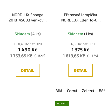
NORDLUX Sponge
Přenosná lampička
2018145003 venkovní
NORDLUX Ellen To-Go
přenosná USB LED
IP44
lampička
Skladem
(4 ks)
Skladem
(1 ks)
1 231,40 Kč bez DPH
1 136,36 Kč bez DPH
1 490 Kč
1 375 Kč
1 753,65 Kč
1 618,65 Kč
(–15 %)
(–15 %)
DETAIL
DETAIL
Bílá
Černá
Zelená
Béžo
NOVINKA