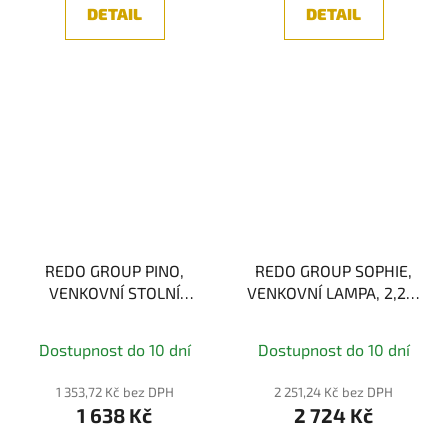
DETAIL
DETAIL
REDO GROUP PINO,
REDO GROUP SOPHIE,
VENKOVNÍ STOLNÍ
VENKOVNÍ LAMPA, 2,2W
LAMPA, 2,6W RGB
2700/3000K
Průměrné
Dostupnost do 10 dní
Dostupnost do 10 dní
hodnocení
produktu
1 353,72 Kč bez DPH
2 251,24 Kč bez DPH
1 638 Kč
2 724 Kč
je
5,0