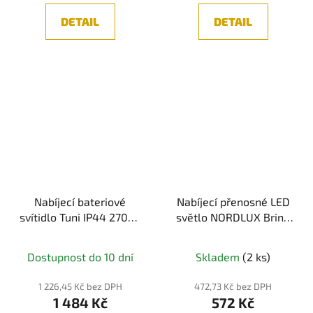
DETAIL
DETAIL
Nabíjecí bateriové
Nabíjecí přenosné LED
svítidlo Tuni IP44 2700K
světlo NORDLUX Bring
černá mat - PAULMANN
IP44
Dostupnost do 10 dní
Skladem
(2 ks)
1 226,45 Kč bez DPH
472,73 Kč bez DPH
1 484 Kč
572 Kč