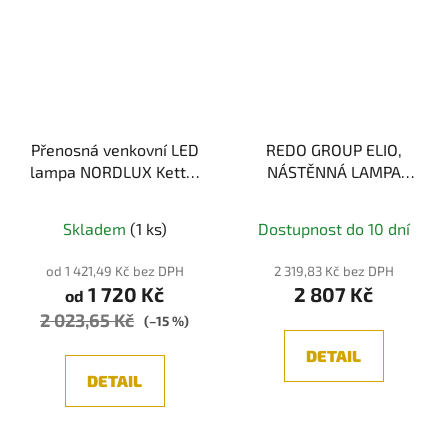
Přenosná venkovní LED
REDO GROUP ELIO,
lampa NORDLUX Kettle
NÁSTĚNNÁ LAMPA
To-Go IP65
VENKOVNÍ ŠEDÁ, E27
IP44
Skladem
(1 ks)
Dostupnost do 10 dní
od 1 421,49 Kč bez DPH
2 319,83 Kč bez DPH
1 720 Kč
2 807 Kč
od
2 023,65 Kč
(–15 %)
DETAIL
DETAIL