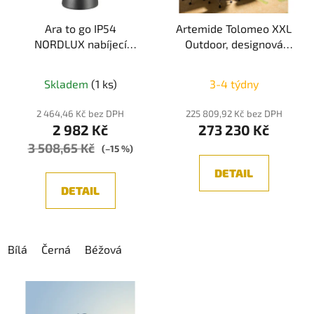
k
r
t
Ara to go IP54
Artemide Tolomeo XXL
o
NORDLUX nabíjecí
Outdoor, designová
ů
d
stolní lampa
lampa s fixním
u
uchycením, 55W 3000K,
k
Skladem
(1 ks)
3-4 týdny
IP65
t
2 464,46 Kč bez DPH
225 809,92 Kč bez DPH
ů
2 982 Kč
273 230 Kč
3 508,65 Kč
(–15 %)
DETAIL
DETAIL
Bílá
Černá
Béžová