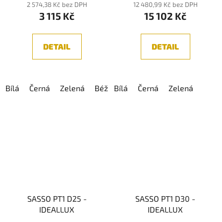
2 574,38 Kč bez DPH
12 480,99 Kč bez DPH
3 115 Kč
15 102 Kč
DETAIL
DETAIL
Bílá
Černá
Zelená
Béžová
Bílá
Modrá
Černá
Červená
Zelená
SASSO PT1 D25 -
SASSO PT1 D30 -
IDEALLUX
IDEALLUX