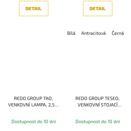
z
DETAIL
DETAIL
5
hvězdiček.
Bílá
Antracitová
Černá
REDO GROUP TAO,
REDO GROUP TESEO,
VENKOVNÍ LAMPA, 2,5W
VENKOVNÍ STOJACÍ
2700/3000K
LAMPA, 10W 3CCT+RGB
Dostupnost do 10 dní
Dostupnost do 10 dní