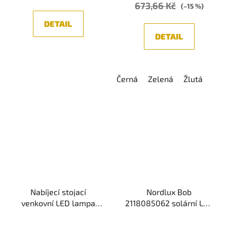
673,66 Kč
(–15 %)
DETAIL
DETAIL
Černá
Zelená
Žlutá
Nabíjecí stojací
Nordlux Bob
venkovní LED lampa
2118085062 solární LED
NORDLUX Sponge
lampička se senzorem
2018154003