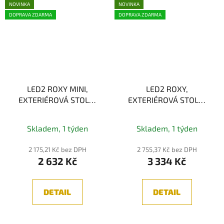
NOVINKA
NOVINKA
DOPRAVA ZDARMA
DOPRAVA ZDARMA
LED2 ROXY MINI,
LED2 ROXY,
EXTERIÉROVÁ STOLNÍ
EXTERIÉROVÁ STOLNÍ
LAMPA 2W
LAMPA 2W
2700K/3000K
2700K/3000K
Skladem, 1 týden
Skladem, 1 týden
2 175,21 Kč bez DPH
2 755,37 Kč bez DPH
2 632 Kč
3 334 Kč
DETAIL
DETAIL