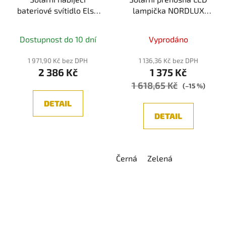
bateriové svítidlo Else
lampička NORDLUX
IP44 stmívatelné 2700K
Saulio Solar IP44
černá - PAULMANN
Dostupnost do 10 dní
Vyprodáno
1 971,90 Kč bez DPH
1 136,36 Kč bez DPH
2 386 Kč
1 375 Kč
1 618,65 Kč
(–15 %)
DETAIL
DETAIL
Černá
Zelená