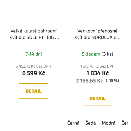
Velké kulaté zahradní
Venkovní přenosné
svítidlo SOLE PT1 BIG -
svítidlo NORDLUX Jim
IDEALLUX
To-Go IP54
7-14 dní
Skladem
(3 ks)
5 453,72 Kč bez DPH
1 515,70 Kč bez DPH
6 599 Kč
1 834 Kč
2 158,65 Kč
(–15 %)
DETAIL
DETAIL
Černá
Šedá
Modrá
Čer