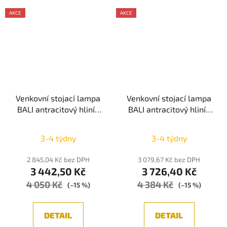
AKCE
AKCE
Venkovní stojací lampa
Venkovní stojací lampa
BALI antracitový hliník
BALI antracitový hliník
LED 2W 3000K 5V DC
LED 2W 3000K 5V DC
108st. IP65 solární /
108st. IP65 solární /
3-4 týdny
3-4 týdny
USB kabel / vypínač na
USB kabel / vypínač na
těle / stmívatelné -
těle / stmívatelné -
2 845,04 Kč bez DPH
3 079,67 Kč bez DPH
NOVA LUCE
NOVA LUCE
3 442,50 Kč
3 726,40 Kč
4 050 Kč
4 384 Kč
(–15 %)
(–15 %)
DETAIL
DETAIL