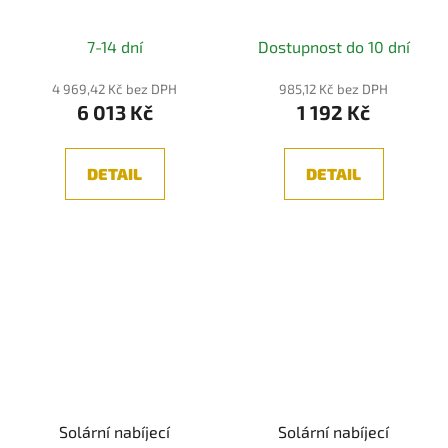
IP44 2700K bílá -
PAULMANN
7-14 dní
Dostupnost do 10 dní
4 969,42 Kč bez DPH
985,12 Kč bez DPH
6 013 Kč
1 192 Kč
DETAIL
DETAIL
Solární nabíjecí
Solární nabíjecí