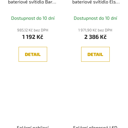
bateriové svítidlo Bartja
bateriové svítidlo Else
IP44 2700K černá -
IP44 stmívatelné 2700K
PAULMANN
bílá - PAULMANN
Dostupnost do 10 dní
Dostupnost do 10 dní
985,12 Kč bez DPH
1 971,90 Kč bez DPH
1 192 Kč
2 386 Kč
DETAIL
DETAIL
Solární nabíjecí
Solární přenosná LED