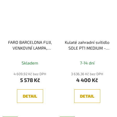
FARO BARCELONA FUJI,
Kulaté zahradní svítidlo
VENKOVNÍ LAMPA,
SOLE PT1 MEDIUM -
ČERNÁ 1,5W 2700K
IDEALLUX
Skladem
7-14 dní
4 609,92 Kč bez DPH
3 636,36 Kč bez DPH
5 578 Kč
4 400 Kč
DETAIL
DETAIL