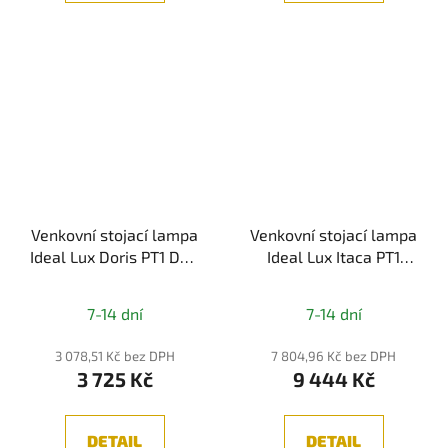
Venkovní stojací lampa
Venkovní stojací lampa
Ideal Lux Doris PT1 D30
Ideal Lux Itaca PT1
214009 30cm -
180953 169,5cm IP44 -
IDEALLUX
IDEALLUX
7-14 dní
7-14 dní
3 078,51 Kč bez DPH
7 804,96 Kč bez DPH
3 725 Kč
9 444 Kč
DETAIL
DETAIL