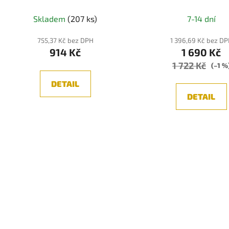
BÍLÁ A TRANSPARENTN
Skladem
(207 ks)
7-14 dní
755,37 Kč bez DPH
1 396,69 Kč bez D
914 Kč
1 690 Kč
1 722 Kč
(–1 %
DETAIL
DETAIL