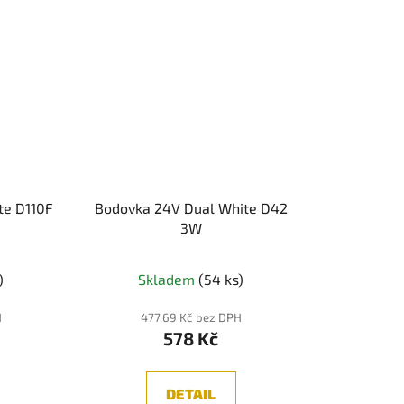
te D110F
Bodovka 24V Dual White D42
3W
)
Skladem
(54 ks)
H
477,69 Kč bez DPH
578 Kč
DETAIL