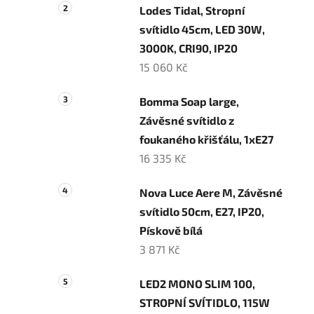
Lodes Tidal, Stropní
svítidlo 45cm, LED 30W,
3000K, CRI90, IP20
15 060 Kč
Bomma Soap large,
Závěsné svítidlo z
foukaného křišťálu, 1xE27
16 335 Kč
Nova Luce Aere M, Závěsné
svítidlo 50cm, E27, IP20,
Pískově bílá
3 871 Kč
LED2 MONO SLIM 100,
STROPNÍ SVÍTIDLO, 115W