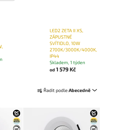
LED2 ZETA II XS,
ZÁPUSTNÉ
SVÍTIDLO, 10W
W,
2700K/3000K/4000K,
IP44
en
Skladem, 1 týden
1 579 Kč
od
Ř
Řadit podle:
Abecedně
a
z
e
n
í