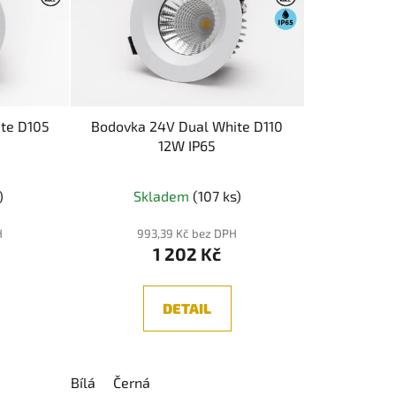
p
r
o
d
u
k
te D105
Bodovka 24V Dual White D110
t
12W IP65
ů
né
Průměrné
)
Skladem
(107 ks)
ení
hodnocení
tu
produktu
H
993,39 Kč bez DPH
1 202 Kč
je
5,0
z
DETAIL
5
ek.
hvězdiček.
Bílá
Černá