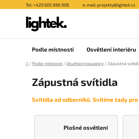
Přejít
Tel: +420 605 866 908
e-mail: projekty@lightek.cz
na
obsah
Podle místnosti
Osvětlení interiéru
Domů
/
Podle místnosti
/
Osvětlení koupelny
/
Zápustná svítid
Zápustná svítidla
Svítidla od odborníků. Svítíme tady pro
Plošné osvětlení