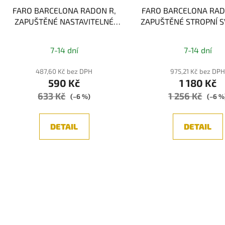
FARO BARCELONA RADON R,
FARO BARCELONA RAD
ZAPUŠTĚNÉ NASTAVITELNÉ
ZAPUŠTĚNÉ STROPNÍ S
STROPNÍ SVÍTIDLO, ČERNÁ
BÍLÁ 1xGU10
Průměrné
1xGU10
7-14 dní
7-14 dní
hodnocení
produktu
487,60 Kč bez DPH
975,21 Kč bez DP
590 Kč
1 180 Kč
je
633 Kč
1 256 Kč
5,0
(–6 %)
(–6 %
z
5
DETAIL
DETAIL
hvězdiček.