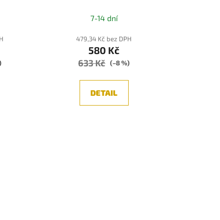
Í 3000K
STROPNÍ SVÍTIDLO, BÍLÁ 1xGU10
Průměrné
7-14 dní
hodnocení
produktu
PH
479,34 Kč bez DPH
580 Kč
je
633 Kč
4,0
)
(–8 %)
z
5
DETAIL
hvězdiček.