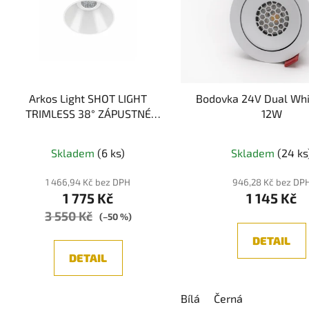
i
s
p
r
o
d
Arkos Light SHOT LIGHT
Bodovka 24V Dual Whi
u
TRIMLESS 38° ZÁPUSTNÉ
12W
k
SVÍTIDLO, BÍLÁ/ČERNÁ 2700K
t
Průměrné
Průměr
Skladem
(6 ks)
Skladem
(24 ks
ů
hodnocení
hodnoc
produktu
produk
1 466,94 Kč bez DPH
946,28 Kč bez DP
1 775 Kč
1 145 Kč
je
je
3 550 Kč
5,0
5,0
(–50 %)
z
z
DETAIL
5
5
DETAIL
hvězdiček.
hvězdič
Bílá
Černá