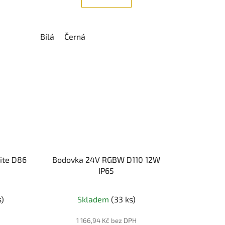
Bílá
Černá
ite D86
Bodovka 24V RGBW D110 12W
IP65
s)
Skladem
(33 ks)
H
1 166,94 Kč bez DPH