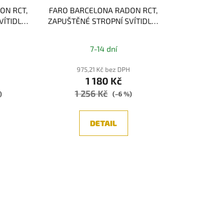
ON RCT,
FARO BARCELONA RADON RCT,
VÍTIDLO,
ZAPUŠTĚNÉ STROPNÍ SVÍTIDLO,
ČERNÁ 1xGU10
7-14 dní
H
975,21 Kč bez DPH
1 180 Kč
1 256 Kč
)
(–6 %)
DETAIL