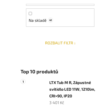
n
n
í
p
Na skladě
41
a
n
e
ROZBALIT FILTR
l
Top 10 produktů
LTX Tub M R, Zápustné
svítidlo LED 11W, 1210lm,
CRI>90, IP20
3 401 Kč