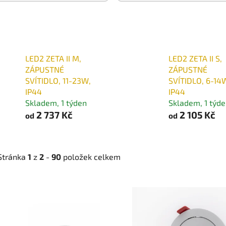
LED2 ZETA II M,
LED2 ZETA II S,
ZÁPUSTNÉ
ZÁPUSTNÉ
SVÍTIDLO, 11-23W,
SVÍTIDLO, 6-14
IP44
IP44
Skladem, 1 týden
Skladem, 1 týd
2 737 Kč
2 105 Kč
od
od
Stránka
1
z
2
-
90
položek celkem
V
ý
p