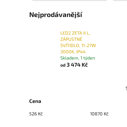
Nejprodávanější
LED2 ZETA II L,
ZÁPUSTNÉ
SVÍTIDLO, 11-27W
3000K, IP44
Skladem, 1 týden
3 474 Kč
od
P
o
s
Cena
t
r
526
Kč
10870
Kč
a