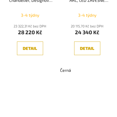
Chandelier, Designový
ARC, LED ZÁVĚSNÉ
závěsný lustr průměr
SVÍTIDLO ČERNÁ
Průměrné
154cm, 8xE14
3-4 týdny
3-4 týdny
hodnocení
produktu
23 322,31 Kč bez DPH
20 115,70 Kč bez DPH
28 220 Kč
24 340 Kč
je
5,0
z
DETAIL
DETAIL
5
hvězdiček.
Černá