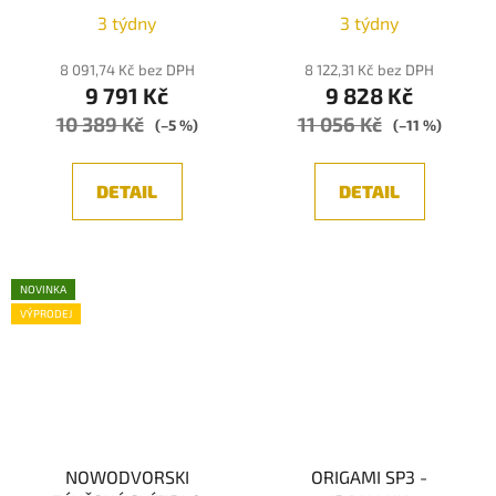
5xE14
LED 21W
3 týdny
3 týdny
8 091,74 Kč bez DPH
8 122,31 Kč bez DPH
9 791 Kč
9 828 Kč
10 389 Kč
11 056 Kč
(–5 %)
(–11 %)
DETAIL
DETAIL
NOVINKA
VÝPRODEJ
NOWODVORSKI
ORIGAMI SP3 -