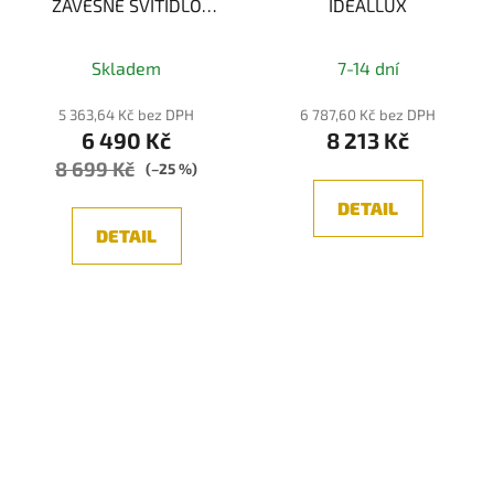
ZÁVĚSNÉ SVÍTIDLO
IDEALLUX
VETRO V 7642 -
Průměrné
KOUŘOVÉ SKLO 5xE27
Skladem
7-14 dní
hodnocení
produktu
5 363,64 Kč bez DPH
6 787,60 Kč bez DPH
6 490 Kč
8 213 Kč
je
8 699 Kč
5,0
(–25 %)
z
DETAIL
5
DETAIL
hvězdiček.