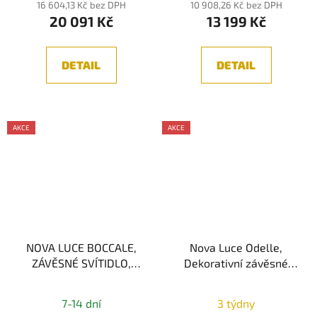
16 604,13 Kč bez DPH
10 908,26 Kč bez DPH
20 091 Kč
13 199 Kč
DETAIL
DETAIL
AKCE
AKCE
NOVA LUCE BOCCALE,
Nova Luce Odelle,
ZÁVĚSNÉ SVÍTIDLO,
Dekorativní závěsné
CHROM/SKLO 3xG9
svítidlo, Zlatá/Jantar
3xE14
7-14 dní
3 týdny