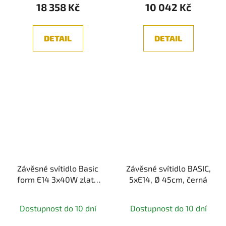
18 358 Kč
10 042 Kč
DETAIL
DETAIL
Závěsné svítidlo Basic
Závěsné svítidlo BASIC,
form E14 3x40W zlatá
5xE14, Ø 45cm, černá
kov opálové sklo -
MAYTONI
Dostupnost do 10 dní
Dostupnost do 10 dní