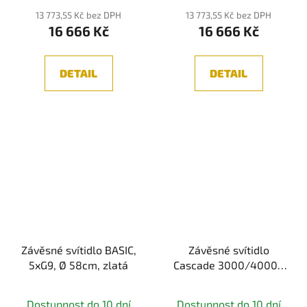
13 773,55 Kč bez DPH
13 773,55 Kč bez DPH
16 666 Kč
16 666 Kč
DETAIL
DETAIL
Závěsné svítidlo BASIC,
Závěsné svítidlo
5xG9, Ø 58cm, zlatá
Cascade 3000/4000K
30W nastavitelná bílá
černý hliník - MAYTONI
Dostupnost do 10 dní
Dostupnost do 10 dní