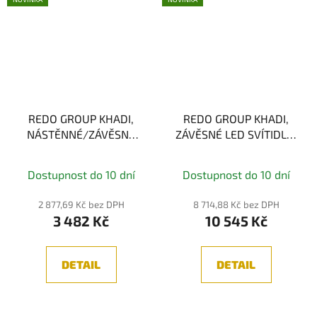
REDO GROUP KHADI,
REDO GROUP KHADI,
NÁSTĚNNÉ/ZÁVĚSNÉ
ZÁVĚSNÉ LED SVÍTIDLO,
SVÍTIDLO, ČERNÁ LED
ČERNÁ 26W, 3000K, 3-
6W, 3000K
STEP
Dostupnost do 10 dní
Dostupnost do 10 dní
2 877,69 Kč bez DPH
8 714,88 Kč bez DPH
3 482 Kč
10 545 Kč
DETAIL
DETAIL