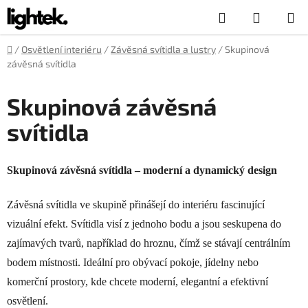
Přejít
Hledat
NÁKUP
na
obsah
KOŠÍK
Domů
/
Osvětlení interiéru
/
Závěsná svítidla a lustry
/
Skupinová
závěsná svítidla
Skupinová závěsná
svítidla
Skupinová závěsná svítidla – moderní a dynamický design
Závěsná svítidla ve skupině přinášejí do interiéru fascinující
vizuální efekt. Svítidla visí z jednoho bodu a jsou seskupena do
zajímavých tvarů, například do hroznu, čímž se stávají centrálním
bodem místnosti. Ideální pro obývací pokoje, jídelny nebo
komerční prostory, kde chcete moderní, elegantní a efektivní
osvětlení.