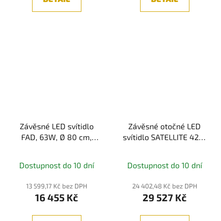
Závěsné LED svítidlo
Závěsné otočné LED
FAD, 63W, Ø 80 cm,
svítidlo SATELLITE 42W
CRI80, černá
3000K 1900 lm – bílý
kov/akryl
Dostupnost do 10 dní
Dostupnost do 10 dní
13 599,17 Kč bez DPH
24 402,48 Kč bez DPH
16 455 Kč
29 527 Kč