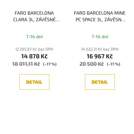
FARO BARCELONA
FARO BARCELONA MINE
CLARA 3L, ZÁVĚSNÉ
PC SPACE 3L, ZÁVĚSNÉ
SVÍTIDLO,
SVÍTIDLO, ŠEDÁ 3xE27
Průměrné
TRANSPARENTNÍ 3xE27
7-14 dní
7-14 dní
hodnocení
produktu
12 295,87 Kč bez DPH
14 022,31 Kč bez DPH
14 878 Kč
16 967 Kč
je
18 011,11 Kč
20 500 Kč
5,0
(–17 %)
(–17 %)
z
5
DETAIL
DETAIL
hvězdiček.