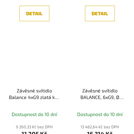
DETAIL
DETAIL
Závěsné svítidlo
Závěsné svítidlo
Balance 4xG9 zlatá kov
BALANCE, 6xG9, Ø
sklo designové -
81,2cm, černá
MAYTONI
Dostupnost do 10 dní
Dostupnost do 10 dní
9 260,33 Kč bez DPH
13 482,64 Kč bez DPH
11 205 Kč
16 314 Kč