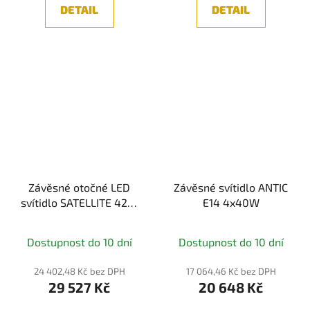
DETAIL
DETAIL
Závěsné otočné LED
Závěsné svítidlo ANTIC
svítidlo SATELLITE 42W
E14 4x40W
3000K 1900 lm – černý
kov/akryl
Dostupnost do 10 dní
Dostupnost do 10 dní
24 402,48 Kč bez DPH
17 064,46 Kč bez DPH
29 527 Kč
20 648 Kč