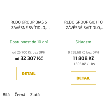
REDO GROUP BIAS 5
REDO GROUP GIOTTO
ZÁVĚSNÉ SVÍTIDLO,
ZÁVĚSNÉ SVÍTIDLO,
108W 3000K
BÍLÁ 66W 3000K
01-
1736
Dostupnost do 10 dní
Skladem
od 26 700 Kč bez DPH
9 758,68 Kč bez DPH
32 307 Kč
11 808 Kč
od
Měrná
11 808 Kč / 1 ks
cena:
DETAIL
DETAIL
Bílá
Černá
Zlatá