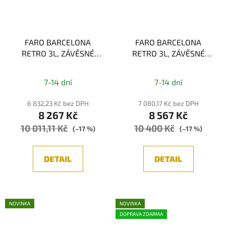
FARO BARCELONA
FARO BARCELONA
RETRO 3L, ZÁVĚSNÉ
RETRO 3L, ZÁVĚSNÉ
SVÍTIDLO, ČERNÁ 3xE14
SVÍTIDLO, MĚĎ 3xE14
7-14 dní
7-14 dní
6 832,23 Kč bez DPH
7 080,17 Kč bez DPH
8 267 Kč
8 567 Kč
10 011,11 Kč
10 400 Kč
(–17 %)
(–17 %)
DETAIL
DETAIL
NOVINKA
NOVINKA
DOPRAVA ZDARMA