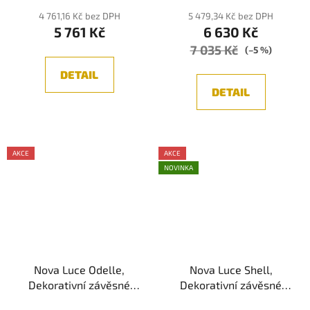
4 761,16 Kč bez DPH
5 479,34 Kč bez DPH
5 761 Kč
6 630 Kč
7 035 Kč
(–5 %)
DETAIL
DETAIL
AKCE
AKCE
NOVINKA
Nova Luce Odelle,
Nova Luce Shell,
Dekorativní závěsné
Dekorativní závěsné
svítidlo, Zlatá/Jantar
svítidlo, Černá/Zlatá