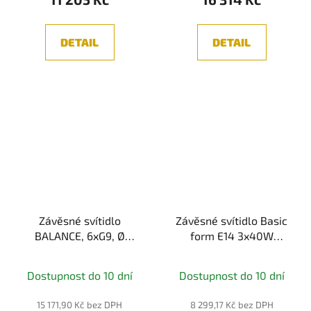
DETAIL
DETAIL
Závěsné svítidlo
Závěsné svítidlo Basic
BALANCE, 6xG9, Ø
form E14 3x40W
81,2cm, zlatá
opálové sklo bílá/černá
kov designové -
Dostupnost do 10 dní
Dostupnost do 10 dní
MAYTONI
15 171,90 Kč bez DPH
8 299,17 Kč bez DPH