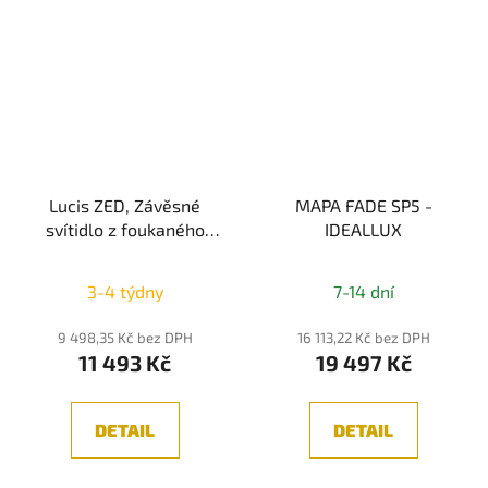
Lucis ZED, Závěsné
MAPA FADE SP5 -
svítidlo z foukaného
IDEALLUX
skla, Černá/Bílá LED
10W 3000K/4000K
3-4 týdny
7-14 dní
9 498,35 Kč bez DPH
16 113,22 Kč bez DPH
11 493 Kč
19 497 Kč
DETAIL
DETAIL