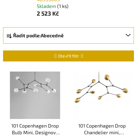
Skladem
(1 ks)
2 523 Kč
Ř
Řadit podle:
Abecedně
a
z
e
Otevřít filtr
n
í
V
p
ý
r
p
o
i
d
s
u
p
k
r
t
101 Copenhagen Drop
101 Copenhagen Drop
o
Bulb Mini, Designový
Chandelier mini,
ů
d