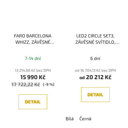
FARO BARCELONA
LED2 CIRCLE SET3,
WHIZZ, ZÁVĚSNÉ
ZÁVĚSNÉ SVÍTIDLO,
SVÍTIDLO 3L
136W 2CCT
ČERNÁ/ZLATÁ 3xE27
3000/4000K
RF -
7-14 dní
6 dní
Stmívání pomocí
dálkového ovladače
13 214,88 Kč bez DPH
od 16 704,13 Kč bez DPH
15 990 Kč
20 212 Kč
od
17 722,22 Kč
(–9 %)
DETAIL
DETAIL
Bílá
Černá