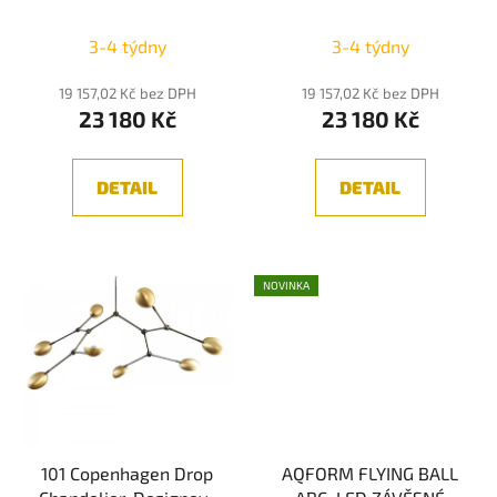
lustr průměr 97cm,
Designový lustr průměr
u
Průměrné
8xE14
111cm, 8xE14
k
3-4 týdny
3-4 týdny
hodnocení
t
produktu
19 157,02 Kč bez DPH
19 157,02 Kč bez DPH
ů
23 180 Kč
23 180 Kč
je
5,0
z
DETAIL
DETAIL
5
hvězdiček.
NOVINKA
101 Copenhagen Drop
AQFORM FLYING BALL