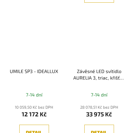
UMILE SP3 - IDEALLUX
Závěsné LED svítidlo
AURELIA 3, triac, křišťál,
zlatá
7-14 dní
7-14 dní
10 059,50 Kč bez DPH
28 078,51 Kč bez DPH
12 172 Kč
33 975 Kč
DETAIL
DETAIL