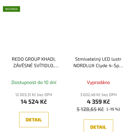
NOVINKA
REDO GROUP KHADI,
Stmívatelný LED lustr
ZÁVĚSNÉ SVÍTIDLO,
NORDLUX Clyde 4-Spot
ČERNÁ LED 35.5W,
2010803003
3000K, 3-STEP
Dostupnost do 10 dní
Vyprodáno
12 003,31 Kč bez DPH
3 602,48 Kč bez DPH
14 524 Kč
4 359 Kč
5 128,65 Kč
(–15 %)
DETAIL
DETAIL