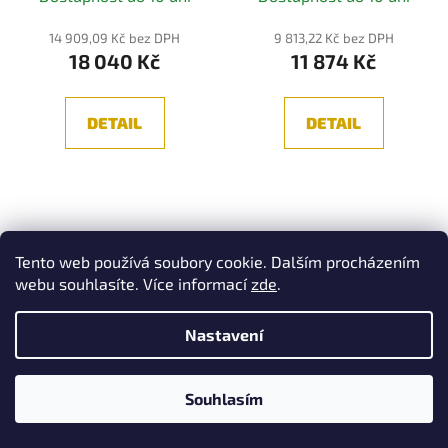
14 909,09 Kč bez DPH
9 813,22 Kč bez DPH
18 040 Kč
11 874 Kč
DETAIL
DETAIL
Tento web používá soubory cookie. Dalším procházením
webu souhlasíte. Více informací
zde
.
Nastavení
Závěsné svítidlo
Závěsné svítidlo
Souhlasím
Cascade 3500K 18W
Cascade 3500K 30W
teplá bílá 1500lm
teplá bílá 2250lm
mosaz hliník - MAYTONI
mosaz hliník - MAYTONI