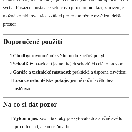
p
světla. Přisazená instalace šetří čas a práci při montáži, zároveň je
r
možné kombinovat více svítidel pro rovnoměrné osvětlení delších
v
prostor.
k
y
v
Doporučené použití
ý
p
Chodby:
rovnoměrné světlo pro bezpečný pohyb
i
s
Schodiště:
nasvícení jednotlivých schodů či celého prostoru
u
Garáže a technické místnosti:
praktické a úsporné osvětlení
Ložnice nebo dětské pokoje:
jemné noční světlo bez
oslňování
Na co si dát pozor
Výkon a jas:
zvolit tak, aby poskytovalo dostatečné světlo
pro orientaci, ale neoslňovalo