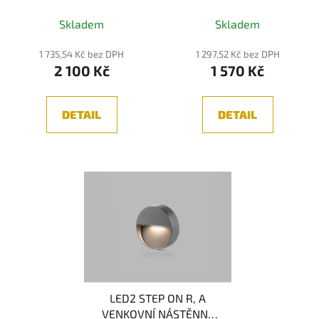
u
3000K
3000K
k
Skladem
Skladem
t
1 735,54 Kč bez DPH
1 297,52 Kč bez DPH
ů
2 100 Kč
1 570 Kč
DETAIL
DETAIL
LED2 STEP ON R, A
VENKOVNÍ NÁSTĚNNÉ