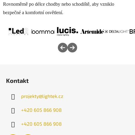
Rovnoměrně po délce chodby nebo schodiště, aby vzniklo
bezpečné a komfortní osvětlení.
Z
á
Kontakt
p
a
projekty
@
lightek.cz
t
í
+420 605 866 908
+420 605 866 908