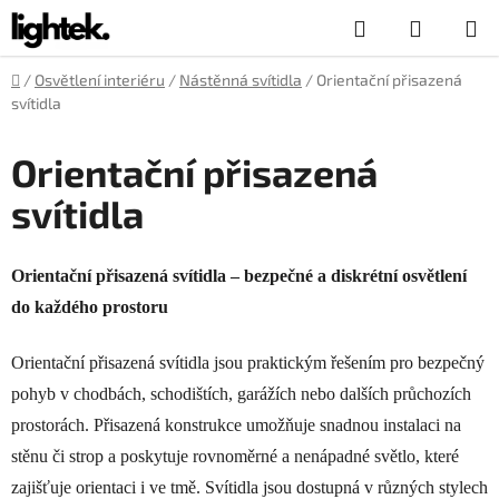
Přejít
Hledat
NÁKUP
na
obsah
KOŠÍK
Domů
/
Osvětlení interiéru
/
Nástěnná svítidla
/
Orientační přisazená
svítidla
Orientační přisazená
svítidla
Orientační přisazená svítidla – bezpečné a diskrétní osvětlení
do každého prostoru
Orientační přisazená svítidla jsou praktickým řešením pro bezpečný
pohyb v chodbách, schodištích, garážích nebo dalších průchozích
prostorách. Přisazená konstrukce umožňuje snadnou instalaci na
stěnu či strop a poskytuje rovnoměrné a nenápadné světlo, které
zajišťuje orientaci i ve tmě. Svítidla jsou dostupná v různých stylech