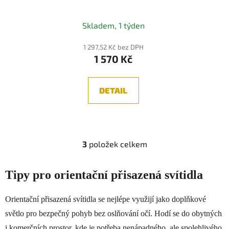
SVÍTIDLO, ANTRACIT 3W
3000K
Skladem, 1 týden
1 297,52 Kč bez DPH
1 570 Kč
DETAIL
3
položek celkem
O
v
l
Tipy pro orientační přisazená svítidla
á
d
Orientační přisazená svítidla se nejlépe využijí jako doplňkové
a
světlo pro bezpečný pohyb bez oslňování očí. Hodí se do obytných
c
í
i komerčních prostor, kde je potřeba nenápadného, ale spolehlivého