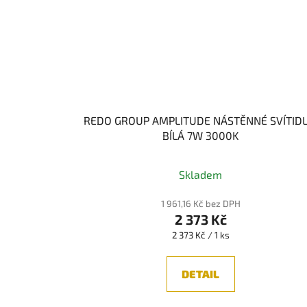
REDO GROUP AMPLITUDE NÁSTĚNNÉ SVÍTIDL
BÍLÁ 7W 3000K
Skladem
1 961,16 Kč bez DPH
2 373 Kč
Měrná
2 373 Kč / 1 ks
cena:
DETAIL