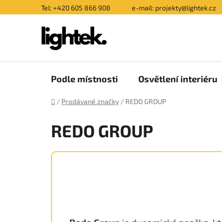
Přejít
Tel: +420 605 866 908
e-mail: projekty@lightek.cz
na
obsah
Podle místnosti
Osvětlení interiéru
Domů
/
Prodávané značky
/
REDO GROUP
REDO GROUP