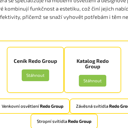
rá se specializuje na moderní osvětlení a designové 
 kombinují funkčnost a estetiku, což činí jejich nabíd
efektivity, přičemž se snaží vyhovět potřebám i těm 
Ceník Redo Group
Katalog Redo
Group
Stáhnout
Stáhnout
Venkovní osvětlení
Redo Group
Závěsná svítidla
Redo Gro
Stropní svítidla
Redo Group