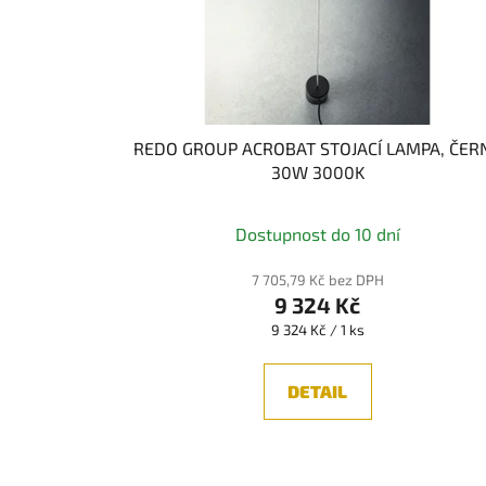
o
d
u
k
t
REDO GROUP ACROBAT STOJACÍ LAMPA, ČER
ů
30W 3000K
Dostupnost do 10 dní
7 705,79 Kč bez DPH
9 324 Kč
Měrná
9 324 Kč / 1 ks
cena:
DETAIL