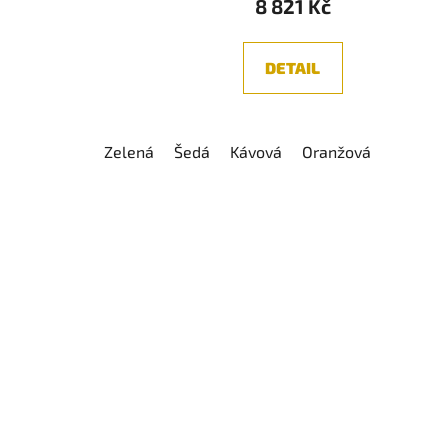
8 821 Kč
DETAIL
Zelená
Šedá
Kávová
Oranžová