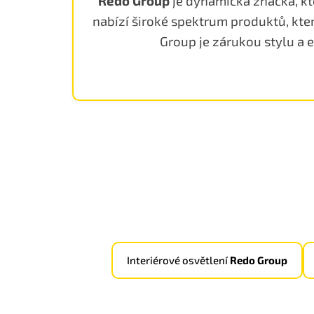
Redo Group
je dynamická značka, kte
nabízí široké spektrum produktů, které
Group je zárukou stylu a 
Interiérové osvětlení
Redo Group