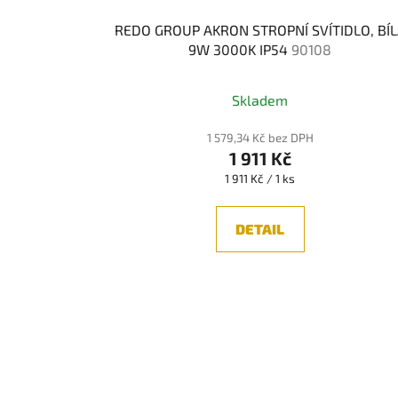
REDO GROUP AKRON STROPNÍ SVÍTIDLO, BÍ
9W 3000K IP54
90108
Skladem
1 579,34 Kč bez DPH
1 911 Kč
Měrná
1 911 Kč / 1 ks
cena:
DETAIL