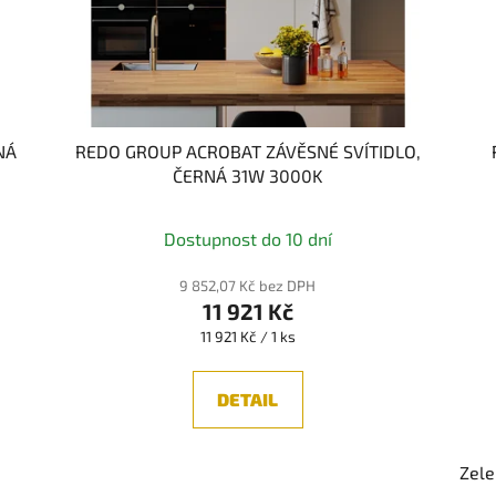
NÁ
REDO GROUP ACROBAT ZÁVĚSNÉ SVÍTIDLO,
ČERNÁ 31W 3000K
Dostupnost do 10 dní
9 852,07 Kč bez DPH
11 921 Kč
Měrná
11 921 Kč / 1 ks
cena:
DETAIL
Zele