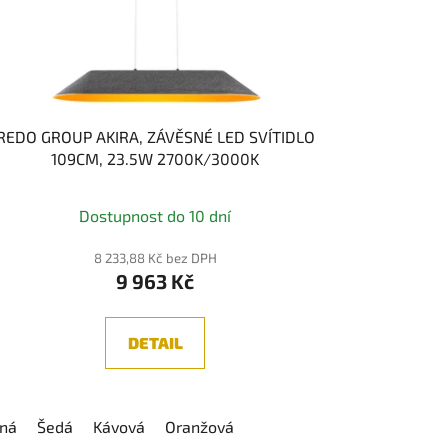
u
k
t
ů
REDO GROUP AKIRA, ZÁVĚSNÉ LED SVÍTIDLO
109CM, 23.5W 2700K/3000K
Dostupnost do 10 dní
8 233,88 Kč bez DPH
9 963 Kč
DETAIL
ná
Šedá
Kávová
Oranžová