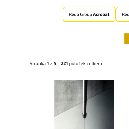
Redo Group
Acrobat
Re
Stránka
1
z
4
-
221
položek celkem
V
ý
p
i
s
p
r