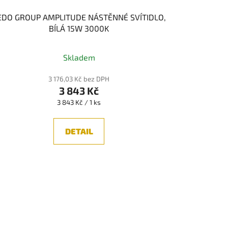
EDO GROUP AMPLITUDE NÁSTĚNNÉ SVÍTIDLO,
BÍLÁ 15W 3000K
Skladem
3 176,03 Kč bez DPH
3 843 Kč
Měrná
3 843 Kč / 1 ks
cena:
DETAIL