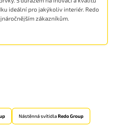
prvky. S důrazem na inovaci a kvalitu
ku ideální pro jakýkoliv interiér. Redo
nejnáročnějším zákazníkům.
up
Nástěnná svítidla
Redo Group