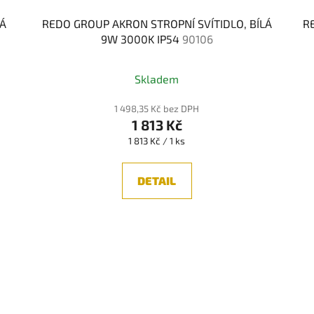
LÁ
REDO GROUP AKRON STROPNÍ SVÍTIDLO, BÍLÁ
R
9W 3000K IP54
90106
Skladem
1 498,35 Kč bez DPH
1 813 Kč
Měrná
1 813 Kč / 1 ks
cena:
DETAIL