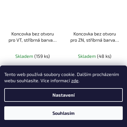
Koncovka bez otvoru
Koncovka bez otvoru
pro VT, stříbrná barva, 1
pro ZN, stříbrná barva, 1
ks
ks
Skladem
(159 ks)
Skladem
(48 ks)
7 Kč bez DPH
13,20 Kč bez DPH
8,47 Kč
15,97 Kč
Tento web používá soubory cookie. Dalším procházením
webu souhlasíte. Více informací
zde
.
DETAIL
DETAIL
Nastavení
Souhlasím