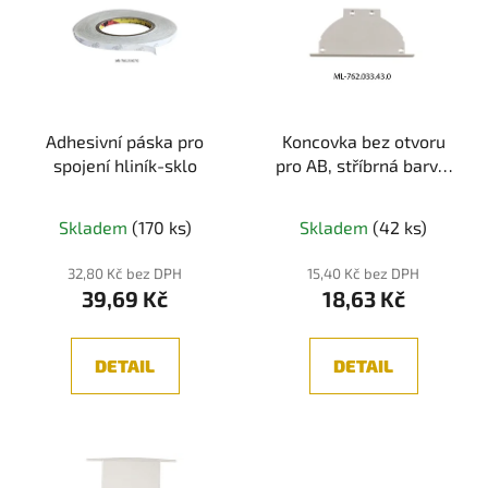
r
p
o
i
d
s
u
p
k
r
t
Adhesivní páska pro
Koncovka bez otvoru
o
spojení hliník-sklo
pro AB, stříbrná barva,
ů
d
1ks
u
k
Skladem
(170 ks)
Skladem
(42 ks)
t
32,80 Kč bez DPH
15,40 Kč bez DPH
ů
39,69 Kč
18,63 Kč
DETAIL
DETAIL