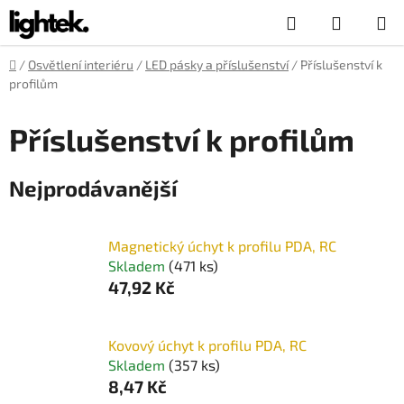
Přejít
Hledat
NÁKUP
na
obsah
KOŠÍK
Domů
/
Osvětlení interiéru
/
LED pásky a příslušenství
/
Příslušenství k
profilům
Příslušenství k profilům
Nejprodávanější
Magnetický úchyt k profilu PDA, RC
Skladem
(471 ks)
47,92 Kč
Kovový úchyt k profilu PDA, RC
Skladem
(357 ks)
8,47 Kč