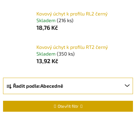
Kovový úchyt k profilu RL2 černý
Skladem
(216 ks)
18,76 Kč
Kovový úchyt k profilu RT2 černý
Skladem
(350 ks)
13,92 Kč
Ř
Řadit podle:
Abecedně
a
z
e
Otevřít filtr
n
í
V
p
ý