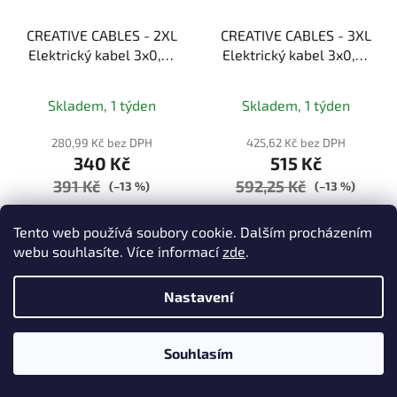
CREATIVE CABLES - 2XL
CREATIVE CABLES - 3XL
Elektrický kabel 3x0,75
Elektrický kabel 3x0,75
potažený textilií,
potažený bavlnou a
průměr 24 mm (zelená)
lnem, průměr 30 mm
Skladem, 1 týden
Skladem, 1 týden
(bílá/šedá)
280,99 Kč bez DPH
425,62 Kč bez DPH
340 Kč
515 Kč
391 Kč
592,25 Kč
(–13 %)
(–13 %)
Tento web používá soubory cookie. Dalším procházením
DETAIL
DETAIL
webu souhlasíte. Více informací
zde
.
Nastavení
Souhlasím