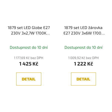
1879 set LED Globe E27
1879 set LED žárovka
230V 3x2,7W 1700K
E27 230V 3x6W 1700K
zlatá - PAULMANN
stmívatelné zlatá -
PAULMANN
Dostupnost do 10 dní
Dostupnost do 10 dní
1 177,69 Kč bez DPH
1 009,92 Kč bez DPH
1 425 Kč
1 222 Kč
DETAIL
DETAIL