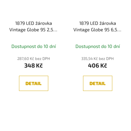
1879 LED žárovka
1879 LED žárovka
Vintage Globe 95 2,5W
Vintage Globe 95 6,5W
E27 230V 1700K 170lm
E27 230V 1700K 400lm
zlatá - PAULMANN
zlatá - PAULMANN
Dostupnost do 10 dní
Dostupnost do 10 dní
287,60 Kč bez DPH
335,54 Kč bez DPH
348 Kč
406 Kč
DETAIL
DETAIL