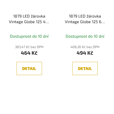
1879 LED žárovka
1879 LED žárovka
Vintage Globe 125 4W
Vintage Globe 125 6W
E27 230V 1700K 250lm
E27 230V 1700K 420lm
zlatá - PAULMANN
zlatá - PAULMANN
Dostupnost do 10 dní
Dostupnost do 10 dní
383,47 Kč bez DPH
408,26 Kč bez DPH
464 Kč
494 Kč
DETAIL
DETAIL