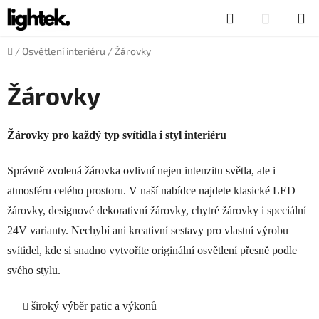
Přejít
Hledat
NÁKUP
na
obsah
KOŠÍK
Domů
/
Osvětlení interiéru
/
Žárovky
Žárovky
Žárovky pro každý typ svítidla i styl interiéru
Správně zvolená žárovka ovlivní nejen intenzitu světla, ale i
atmosféru celého prostoru. V naší nabídce najdete klasické LED
žárovky, designové dekorativní žárovky, chytré žárovky i speciální
24V varianty. Nechybí ani kreativní sestavy pro vlastní výrobu
svítidel, kde si snadno vytvoříte originální osvětlení přesně podle
svého stylu.
široký výběr patic a výkonů