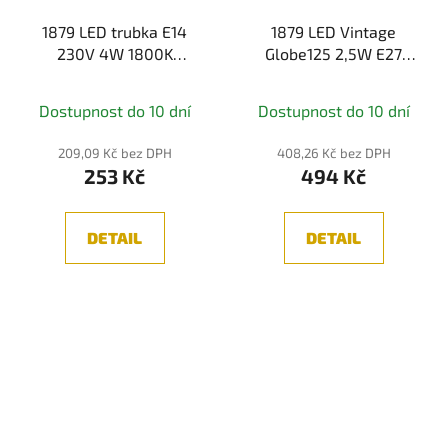
1879 LED trubka E14
1879 LED Vintage
230V 4W 1800K
Globe125 2,5W E27
stmívatelné kouřové
zlatá 1700K -
sklo - PAULMANN
PAULMANN
Dostupnost do 10 dní
Dostupnost do 10 dní
209,09 Kč bez DPH
408,26 Kč bez DPH
253 Kč
494 Kč
DETAIL
DETAIL