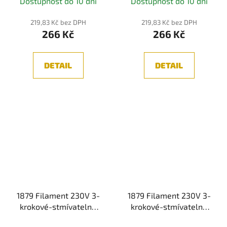
Dostupnost do 10 dní
Dostupnost do 10 dní
stmívatelné zlatá -
stmívatelné zlatá -
PAULMANN
PAULMANN
219,83 Kč bez DPH
219,83 Kč bez DPH
266 Kč
266 Kč
DETAIL
DETAIL
1879 Filament 230V 3-
1879 Filament 230V 3-
krokové-stmívatelné
krokové-stmívatelné
LED žárovka E27 6W
LED žárovka Rustika