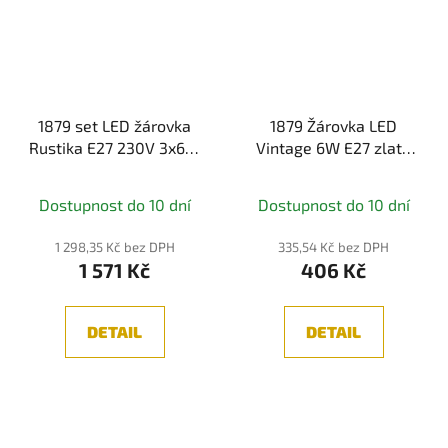
1879 set LED žárovka
1879 Žárovka LED
Rustika E27 230V 3x6W
Vintage 6W E27 zlatá
1700K stmívatelné zlatá
stmívatelná -
- PAULMANN
PAULMANN
Dostupnost do 10 dní
Dostupnost do 10 dní
1 298,35 Kč bez DPH
335,54 Kč bez DPH
1 571 Kč
406 Kč
DETAIL
DETAIL