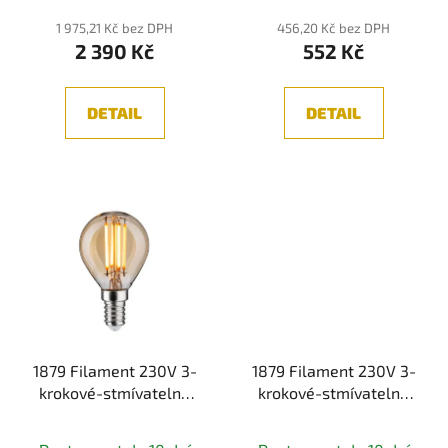
t
produktu
1 975,21 Kč bez DPH
456,20 Kč bez DPH
ů
2 390 Kč
552 Kč
je
5,0
z
DETAIL
DETAIL
5
hvězdiček.
1879 Filament 230V 3-
1879 Filament 230V 3-
krokové-stmívatelné
krokové-stmívatelné
LED kapka E14 3 Step
LED svíčka E14 3 Step
Dim 4,9W 1800K
Dim 4,9W 1800K