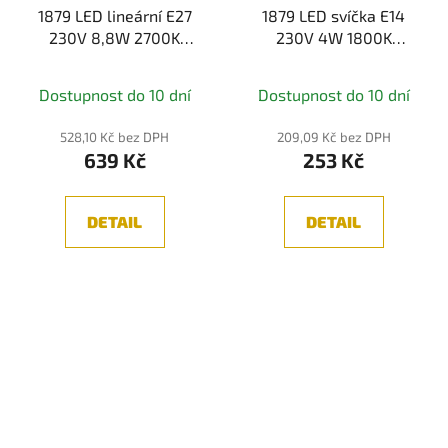
1879 LED lineární E27
1879 LED svíčka E14
230V 8,8W 2700K
230V 4W 1800K
kouřové sklo -
stmívatelné kouřové
PAULMANN
sklo - PAULMANN
Dostupnost do 10 dní
Dostupnost do 10 dní
528,10 Kč bez DPH
209,09 Kč bez DPH
639 Kč
253 Kč
DETAIL
DETAIL