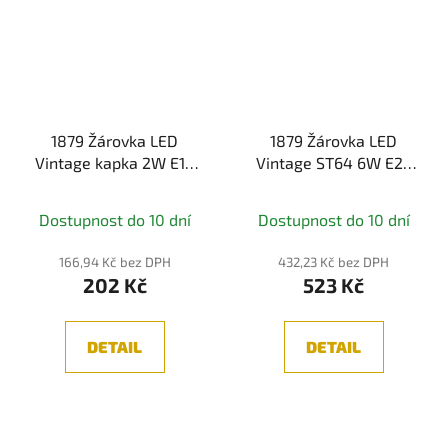
1879 Žárovka LED
1879 Žárovka LED
Vintage kapka 2W E14
Vintage ST64 6W E27
zlatá - PAULMANN
zlatá stmívatelná -
PAULMANN
Dostupnost do 10 dní
Dostupnost do 10 dní
166,94 Kč bez DPH
432,23 Kč bez DPH
202 Kč
523 Kč
DETAIL
DETAIL