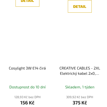
DETAIL
DETAIL
Cosylight 3W E14 čirá
CREATIVE CABLES - 2XL
Elektrický kabel 2x0,75
potažený jutou a
bavlnou, průměr 24 mm
Dostupnost do 10 dní
Skladem, 1 týden
128,93 Kč bez DPH
309,92 Kč bez DPH
156 Kč
375 Kč