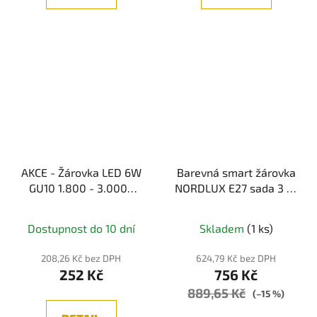
AKCE - Žárovka LED 6W
Barevná smart žárovka
GU10 1.800 - 3.000K
NORDLUX E27 sada 3 ks
dim to warm -
2270052701
PAULMANN
Dostupnost do 10 dní
Skladem
(1 ks)
208,26 Kč bez DPH
624,79 Kč bez DPH
252 Kč
756 Kč
889,65 Kč
(–15 %)