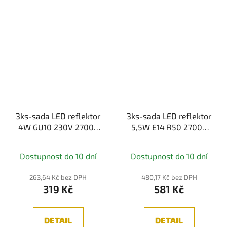
3ks-sada LED reflektor
3ks-sada LED reflektor
4W GU10 230V 2700K
5,5W E14 R50 2700K
teplá bílá - PAULMANN
teplá bílá - PAULMANN
Dostupnost do 10 dní
Dostupnost do 10 dní
263,64 Kč bez DPH
480,17 Kč bez DPH
319 Kč
581 Kč
DETAIL
DETAIL