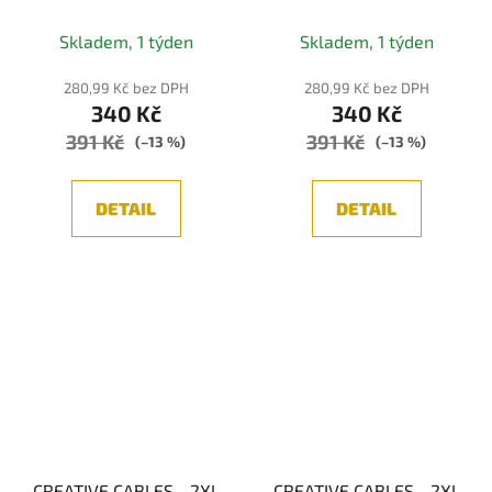
potažený hrubou jutou,
potažený jutou, bavlnou
průměr 24 mm
a lnem, průměr 24 mm
Skladem, 1 týden
Skladem, 1 týden
(bílá/šedá/hnědá)
280,99 Kč bez DPH
280,99 Kč bez DPH
340 Kč
340 Kč
391 Kč
391 Kč
(–13 %)
(–13 %)
DETAIL
DETAIL
CREATIVE CABLES - 2XL
CREATIVE CABLES - 2XL