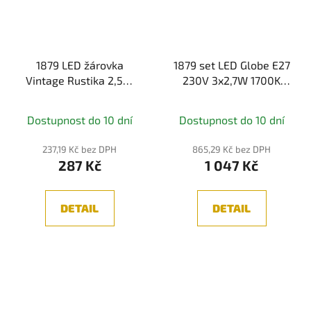
1879 LED žárovka
1879 set LED Globe E27
Vintage Rustika 2,5W
230V 3x2,7W 1700K
E27 230V 1700K 150lm
zlatá - PAULMANN
zlatá - PAULMANN
Dostupnost do 10 dní
Dostupnost do 10 dní
237,19 Kč bez DPH
865,29 Kč bez DPH
287 Kč
1 047 Kč
DETAIL
DETAIL