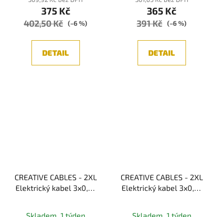
375 Kč
365 Kč
402,50 Kč
391 Kč
(–6 %)
(–6 %)
DETAIL
DETAIL
CREATIVE CABLES - 2XL
CREATIVE CABLES - 2XL
Elektrický kabel 3x0,75
Elektrický kabel 3x0,75
potažený bavlnou,
potažený hedvábní
průměr 24 mm (bílá)
textilií Orleans, průměr
Skladem, 1 týden
Skladem, 1 týden