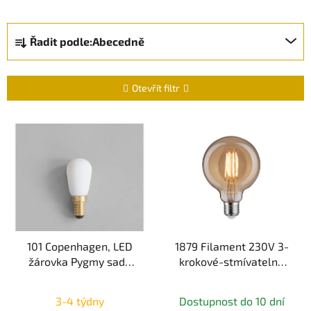
Ř
Řadit podle:
Abecedně
a
z
e
Otevřít filtr
n
í
V
p
ý
r
p
o
i
d
s
u
p
k
r
t
101 Copenhagen, LED
1879 Filament 230V 3-
o
žárovka Pygmy sada
krokové-stmívatelné
ů
d
8ks, E14, 2400K, matný
LED Globe G95 E27 6W
u
Průměrné
porcelán
1800K stmívatelné
k
3-4 týdny
Dostupnost do 10 dní
zlatá - PAULMANN
hodnocení