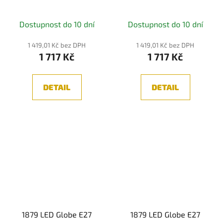
stmívatelné kouřové
stmívatelné zlatá -
sklo - PAULMANN
PAULMANN
Dostupnost do 10 dní
Dostupnost do 10 dní
1 419,01 Kč bez DPH
1 419,01 Kč bez DPH
1 717 Kč
1 717 Kč
DETAIL
DETAIL
1879 LED Globe E27
1879 LED Globe E27