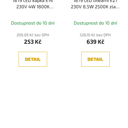
1879 LED kapka E14
1879 LED lineární E27
230V 4W 1800K
230V 8,5W 2500K zlatá
stmívatelné kouřové
- PAULMANN
sklo - PAULMANN
Dostupnost do 10 dní
Dostupnost do 10 dní
209,09 Kč bez DPH
528,10 Kč bez DPH
253 Kč
639 Kč
DETAIL
DETAIL