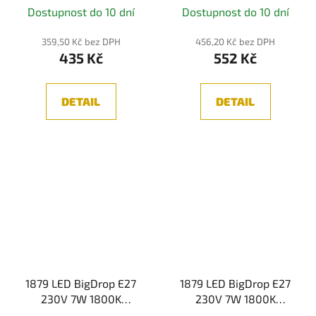
1800K stmívatelné
E27 3 Step Dim 6W
Dostupnost do 10 dní
Dostupnost do 10 dní
zlatá - PAULMANN
1800K stmívatelné
zlatá - PAULMANN
359,50 Kč bez DPH
456,20 Kč bez DPH
435 Kč
552 Kč
DETAIL
DETAIL
1879 LED BigDrop E27
1879 LED BigDrop E27
230V 7W 1800K
230V 7W 1800K
stmívatelné kouřové
stmívatelné zlatá -