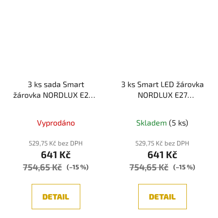
3 ks sada Smart
3 ks Smart LED žárovka
žárovka NORDLUX E27 s
NORDLUX E27
úpravou barvy světla
2270012700
2270022701
Vyprodáno
Skladem
(5 ks)
529,75 Kč bez DPH
529,75 Kč bez DPH
641 Kč
641 Kč
754,65 Kč
754,65 Kč
(–15 %)
(–15 %)
DETAIL
DETAIL