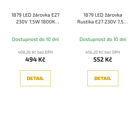
1879 LED žárovka E27
1879 LED žárovka
230V 7,5W 1800K
Rustika E27 230V 7,5W
stmívatelné kouřové
1800K stmívatelné
sklo - PAULMANN
kouřové sklo -
Dostupnost do 10 dní
Dostupnost do 10 dní
PAULMANN
408,26 Kč bez DPH
456,20 Kč bez DPH
494 Kč
552 Kč
DETAIL
DETAIL