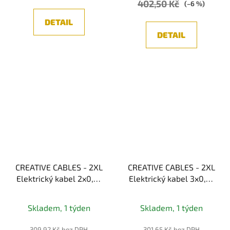
402,50 Kč
(–6 %)
DETAIL
DETAIL
CREATIVE CABLES - 2XL
CREATIVE CABLES - 2XL
Elektrický kabel 2x0,75
Elektrický kabel 3x0,75
potažený jutou, průměr
potažený bavlnou a
24 mm
lnem, průměr 24 mm
Skladem, 1 týden
Skladem, 1 týden
(bílá/šedá)
309,92 Kč bez DPH
301,65 Kč bez DPH