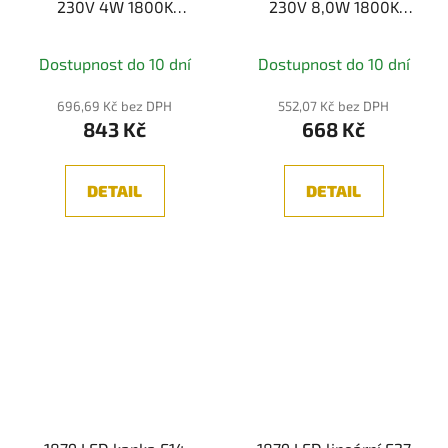
230V 4W 1800K
230V 8,0W 1800K
kouřové sklo -
stmívatelné kouřové
PAULMANN
sklo - PAULMANN
Dostupnost do 10 dní
Dostupnost do 10 dní
696,69 Kč bez DPH
552,07 Kč bez DPH
843 Kč
668 Kč
DETAIL
DETAIL