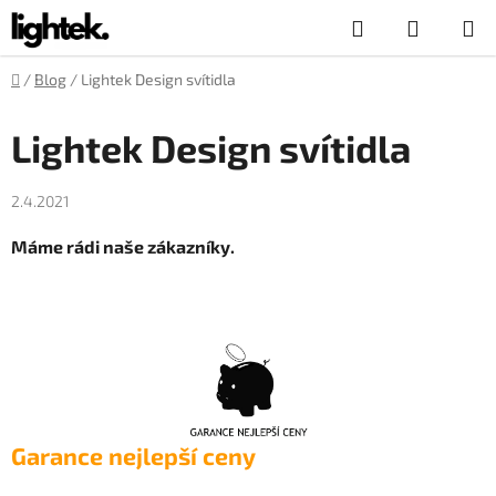
Přejít
Hledat
NÁKUP
na
obsah
KOŠÍK
Domů
/
Blog
/
Lightek Design svítidla
Lightek Design svítidla
2.4.2021
Máme rádi naše zákazníky.
Garance nejlepší ceny