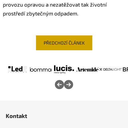
provozu opravou a nezatěžovat tak životní
prostředí zbytečným odpadem.
PŘEDCHOZÍ ČLÁNEK
Z
á
Kontakt
p
a