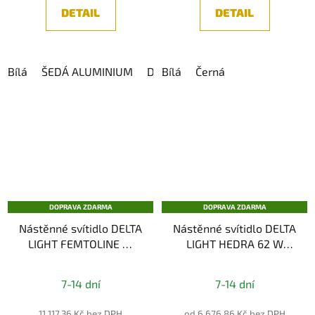
DETAIL
DETAIL
Bílá
ŠEDÁ ALUMINIUM
DARK GREY
Bílá
Černá
DOPRAVA ZDARMA
DOPRAVA ZDARMA
Nástěnné svítidlo DELTA
Nástěnné svítidlo DELTA
LIGHT FEMTOLINE W
LIGHT HEDRA 62 W
DOWN-UP 600 930
DOWN-UP Hi
7-14 dní
7-14 dní
11 117,36 Kč bez DPH
od 6 676,86 Kč bez DPH