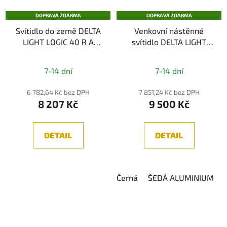
DOPRAVA ZDARMA
DOPRAVA ZDARMA
Svítidlo do země DELTA
Venkovní nástěnné
LIGHT LOGIC 40 R A
svítidlo DELTA LIGHT
93015
BACKSPACE II 22 X 927,
2700K, IP54
7-14 dní
7-14 dní
6 782,64 Kč bez DPH
7 851,24 Kč bez DPH
8 207 Kč
9 500 Kč
DETAIL
DETAIL
Černá
ŠEDÁ ALUMINIUM