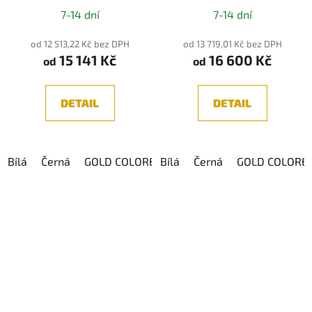
Průměrné
DIM4
7-14 dní
7-14 dní
hodnocení
produktu
od 12 513,22 Kč bez DPH
od 13 719,01 Kč bez DPH
15 141 Kč
16 600 Kč
je
od
od
5,0
z
DETAIL
DETAIL
5
hvězdiček.
Bílá
Černá
GOLD COLORED
Bílá
Černá
GOLD COLORE