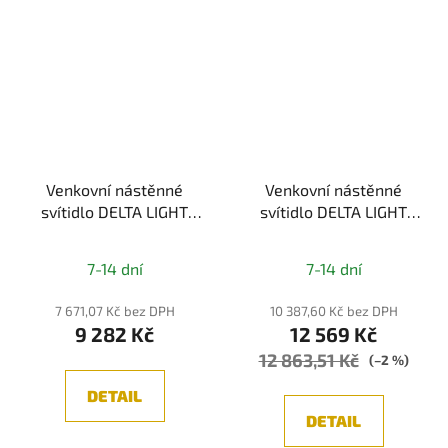
Venkovní nástěnné
Venkovní nástěnné
svítidlo DELTA LIGHT
svítidlo DELTA LIGHT
MONO II LED 930, IP54
MONTUR MINI M LED
Průměrné
7-14 dní
7-14 dní
hodnocení
produktu
7 671,07 Kč bez DPH
10 387,60 Kč bez DPH
9 282 Kč
12 569 Kč
je
12 863,51 Kč
5,0
(–2 %)
z
DETAIL
5
DETAIL
hvězdiček.