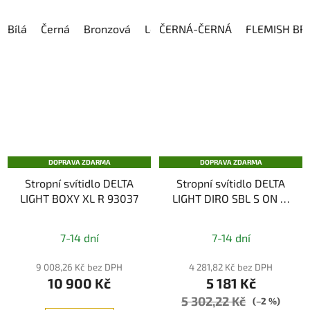
Bílá
Černá
Bronzová
Leštěný hliník
ČERNÁ-ČERNÁ
Leštěný antracit
FLEMISH BR
DOPRAVA ZDARMA
DOPRAVA ZDARMA
Stropní svítidlo DELTA
Stropní svítidlo DELTA
LIGHT BOXY XL R 93037
LIGHT DIRO SBL S ON IP
82, IP44
7-14 dní
7-14 dní
9 008,26 Kč bez DPH
4 281,82 Kč bez DPH
10 900 Kč
5 181 Kč
5 302,22 Kč
(–2 %)