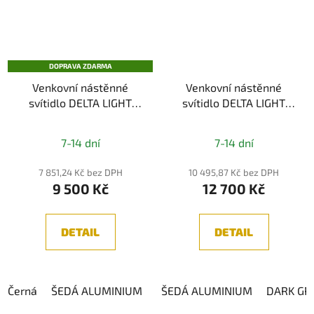
DOPRAVA ZDARMA
Venkovní nástěnné
Venkovní nástěnné
svítidlo DELTA LIGHT
svítidlo DELTA LIGHT
BACKSPACE II 22 X 930,
MONO II DOWN-UP LED
Průměrné
3000K, IP54
930, IP54
7-14 dní
7-14 dní
hodnocení
produktu
7 851,24 Kč bez DPH
10 495,87 Kč bez DPH
9 500 Kč
12 700 Kč
je
5,0
z
DETAIL
DETAIL
5
hvězdiček.
Černá
ŠEDÁ ALUMINIUM
ŠEDÁ ALUMINIUM
DARK GR