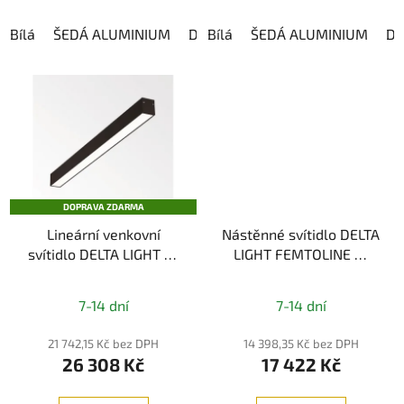
Bílá
ŠEDÁ ALUMINIUM
DARK GREY
Bílá
ŠEDÁ ALUMINIUM
DA
DOPRAVA ZDARMA
Lineární venkovní
Nástěnné svítidlo DELTA
svítidlo DELTA LIGHT B-
LIGHT FEMTOLINE W
LINER 6542 IP65
DOWN-UP 1200 930
7-14 dní
7-14 dní
21 742,15 Kč bez DPH
14 398,35 Kč bez DPH
26 308 Kč
17 422 Kč