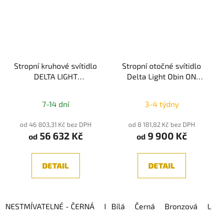
Stropní kruhové svítidlo
Stropní otočné svítidlo
DELTA LIGHT
Delta Light Obin ON
SUPERNOVA LINE 95
92736 LED 13W 2700K
930
7-14 dní
3-4 týdny
od 46 803,31 Kč bez DPH
od 8 181,82 Kč bez DPH
56 632 Kč
9 900 Kč
od
od
DETAIL
DETAIL
NESTMÍVATELNÉ - ČERNÁ
NESTMÍVATELNÉ - BÍLÁ
Bílá
Černá
Bronzová
DIM 1
Le