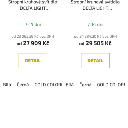
Stropní kruhové svítidlo
Stropní kruhové svítidlo
DELTA LIGHT
DELTA LIGHT
MULTINOVA 55 930
MULTINOVA 55 930
Průměrné
DIM4
7-14 dní
7-14 dní
hodnocení
produktu
od 23 065,29 Kč bez DPH
od 24 384,30 Kč bez DPH
27 909 Kč
29 505 Kč
je
od
od
5,0
z
DETAIL
DETAIL
5
hvězdiček.
Bílá
Černá
GOLD COLORED
Bílá
Černá
GOLD COLORE