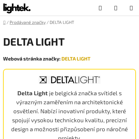
Přejít
Hledat
NÁKUP
na
obsah
KOŠÍK
Domů
/
Prodávané značky
/
DELTA LIGHT
DELTA LIGHT
Webová stránka značky:
DELTA LIGHT
Delta Light
je belgická značka svítidel s
výrazným zaměřením na architektonické
osvětlení. Nabízí inovativní produkty, které
spojují vysokou technickou kvalitu, precizní
design a možnosti přizpůsobení pro náročné
projekty.