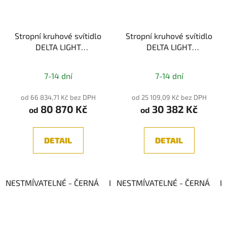
Stropní kruhové svítidlo
Stropní kruhové svítidlo
DELTA LIGHT
DELTA LIGHT
SUPERNOVA LINE 125
SUPERNOVA LINE 65
930
930
7-14 dní
7-14 dní
od 66 834,71 Kč bez DPH
od 25 109,09 Kč bez DPH
80 870 Kč
30 382 Kč
od
od
DETAIL
DETAIL
NESTMÍVATELNÉ - ČERNÁ
NESTMÍVATELNÉ - BÍLÁ
NESTMÍVATELNÉ - ČERNÁ
DIM 1
N