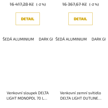
16 417,28 Kč
16 367,67 Kč
(–2 %)
(–2 %)
DETAIL
DETAIL
ŠEDÁ ALUMINIUM
DARK GREY
ŠEDÁ ALUMINIUM
DARK GR
Venkovní sloupek DELTA
Venkovní zemní svítidlo
LIGHT MONOPOL 70 LED
DELTA LIGHT OUTLINER
930, IP55
100 930 3000K, IP54