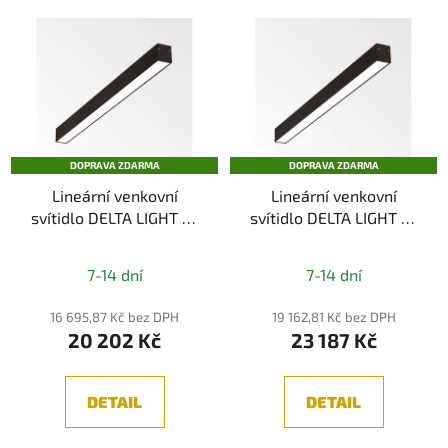
V
e
ý
n
p
í
i
p
s
r
p
o
DOPRAVA ZDARMA
DOPRAVA ZDARMA
r
d
Lineární venkovní
Lineární venkovní
o
u
svítidlo DELTA LIGHT B-
svítidlo DELTA LIGHT B-
d
k
LINER 6522 IP65
LINER 6532 IP65
u
t
Průměrné
Průměrné
k
7-14 dní
7-14 dní
ů
hodnocení
hodnocení
t
produktu
produktu
16 695,87 Kč bez DPH
19 162,81 Kč bez DPH
ů
20 202 Kč
23 187 Kč
je
je
5,0
5,0
z
z
DETAIL
DETAIL
5
5
hvězdiček.
hvězdiček.