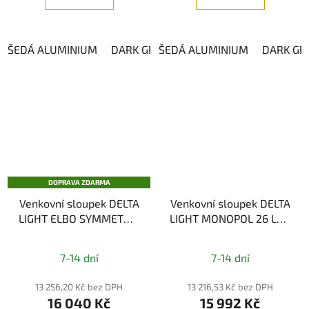
ŠEDÁ ALUMINIUM
DARK GREY
ŠEDÁ ALUMINIUM
DARK GR
DOPRAVA ZDARMA
Venkovní sloupek DELTA
Venkovní sloupek DELTA
LIGHT ELBO SYMMETRIC
LIGHT MONOPOL 26 LED
P 60 WW
930, IP55
7-14 dní
7-14 dní
13 256,20 Kč bez DPH
13 216,53 Kč bez DPH
16 040 Kč
15 992 Kč