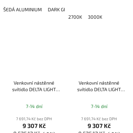
ŠEDÁ ALUMINIUM
DARK GREY
2700K
3000K
Venkovní nástěnné
Venkovní nástěnné
svítidlo DELTA LIGHT
svítidlo DELTA LIGHT
SKOV M 927, IP54
SKOV M 930, IP54
7-14 dní
7-14 dní
7 691,74 Kč bez DPH
7 691,74 Kč bez DPH
9 307 Kč
9 307 Kč