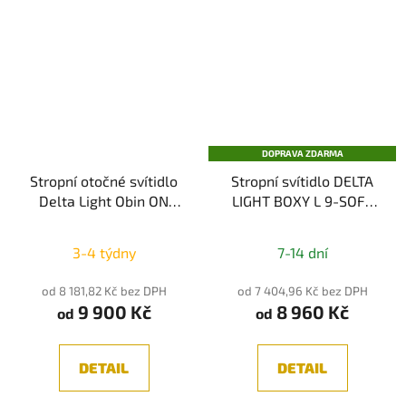
DOPRAVA ZDARMA
Stropní otočné svítidlo
Stropní svítidlo DELTA
Delta Light Obin ON
LIGHT BOXY L 9-SOFT
93024 LED 13W 3000K
DIM8
3-4 týdny
7-14 dní
od 8 181,82 Kč bez DPH
od 7 404,96 Kč bez DPH
9 900 Kč
8 960 Kč
od
od
DETAIL
DETAIL