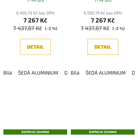
6 005,79 Kč bez DPH
6 005,79 Kč bez DPH
7 267 Kč
7 267 Kč
7 437,87 Kč
7 437,87 Kč
(–2 %)
(–2 %)
DETAIL
DETAIL
Bílá
ŠEDÁ ALUMINIUM
DARK GREY
Bílá
ŠEDÁ ALUMINIUM
DA
DOPRAVA ZDARMA
DOPRAVA ZDARMA