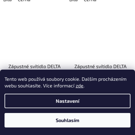
Zápustné svítidlo DELTA
Zápustné svítidlo DELTA
LIGHT MINI REO II X
LIGHT REO RIBS IP
Tento web používá soubory cookie. Dalším procházením
93037 3000K, IP65
92733 S1 2700K 33°,
webu souhlasíte. Více informací
zde
.
IP44
7-14 dní
7-14 dní
Nastavení
3 451,24 Kč bez DPH
od 3 484,30 Kč bez DPH
4 176 Kč
4 216 Kč
od
Souhlasím
DETAIL
DETAIL