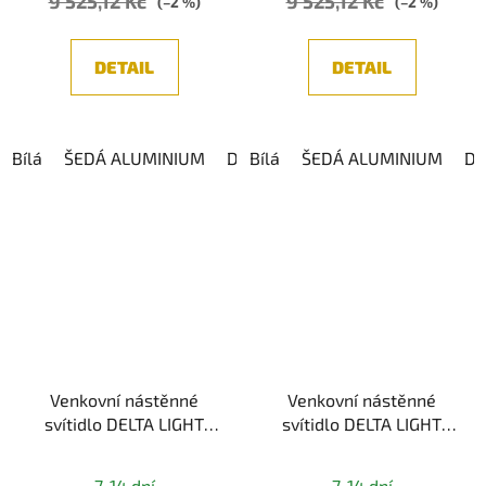
9 525,12 Kč
9 525,12 Kč
(–2 %)
(–2 %)
DETAIL
DETAIL
Bílá
ŠEDÁ ALUMINIUM
DARK GREY
Bílá
ŠEDÁ ALUMINIUM
DA
Venkovní nástěnné
Venkovní nástěnné
svítidlo DELTA LIGHT
svítidlo DELTA LIGHT
SKOV S 927, IP54
SKOV S 930, IP54
7-14 dní
7-14 dní