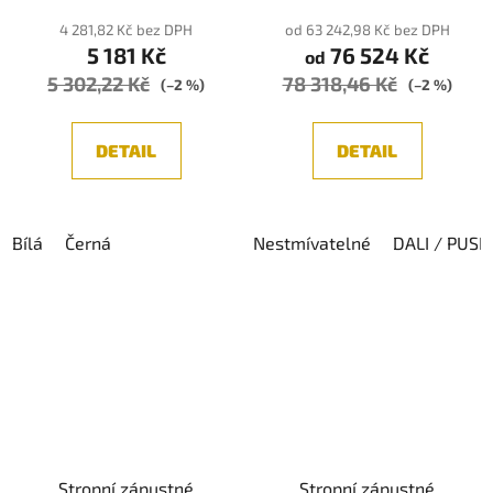
4 281,82 Kč bez DPH
od 63 242,98 Kč bez DPH
5 181 Kč
76 524 Kč
od
5 302,22 Kč
78 318,46 Kč
(–2 %)
(–2 %)
DETAIL
DETAIL
Bílá
Černá
Nestmívatelné
DALI / PUSH
Stropní zápustné
Stropní zápustné