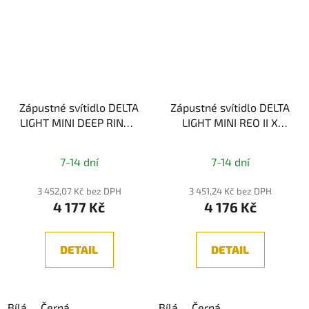
Zápustné svítidlo DELTA
Zápustné svítidlo DELTA
LIGHT MINI DEEP RINGO
LIGHT MINI REO II X
II X 93037 3000K
92737 2700K, IP65
Průměrné
Průměrné
7-14 dní
7-14 dní
hodnocení
hodnocení
produktu
produktu
3 452,07 Kč bez DPH
3 451,24 Kč bez DPH
4 177 Kč
4 176 Kč
je
je
5,0
5,0
z
z
DETAIL
DETAIL
5
5
hvězdiček.
hvězdiček.
Bílá
Černá
Bílá
Černá