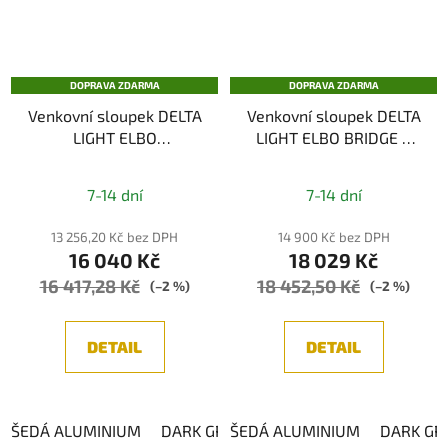
DOPRAVA ZDARMA
DOPRAVA ZDARMA
Venkovní sloupek DELTA
Venkovní sloupek DELTA
LIGHT ELBO
LIGHT ELBO BRIDGE P
ASYMMETRIC P 60 WW
20 WW
7-14 dní
7-14 dní
13 256,20 Kč bez DPH
14 900 Kč bez DPH
16 040 Kč
18 029 Kč
16 417,28 Kč
18 452,50 Kč
(–2 %)
(–2 %)
DETAIL
DETAIL
ŠEDÁ ALUMINIUM
DARK GREY
ŠEDÁ ALUMINIUM
DARK GR