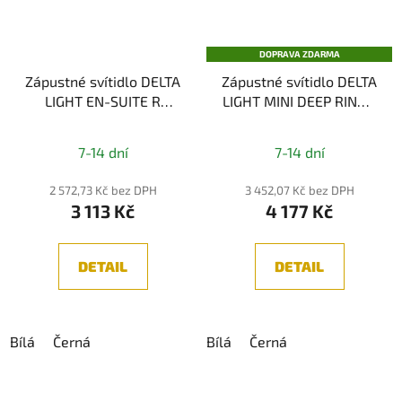
DOPRAVA ZDARMA
Zápustné svítidlo DELTA
Zápustné svítidlo DELTA
LIGHT EN-SUITE R
LIGHT MINI DEEP RINGO
82737 37°
II X 92737 2700K
7-14 dní
7-14 dní
2 572,73 Kč bez DPH
3 452,07 Kč bez DPH
3 113 Kč
4 177 Kč
DETAIL
DETAIL
Bílá
Černá
Bílá
Černá