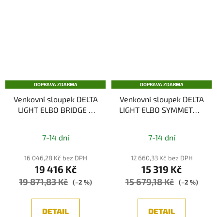
DOPRAVA ZDARMA
DOPRAVA ZDARMA
Venkovní sloupek DELTA
Venkovní sloupek DELTA
LIGHT ELBO BRIDGE P
LIGHT ELBO SYMMETRIC
60 WW
P 40 WW
7-14 dní
7-14 dní
16 046,28 Kč bez DPH
12 660,33 Kč bez DPH
19 416 Kč
15 319 Kč
19 871,83 Kč
15 679,18 Kč
(–2 %)
(–2 %)
DETAIL
DETAIL