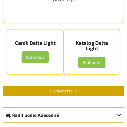
Ceník Delta Light
Katalog Delta
Light
Stáhnout
Stáhnout
Otevřít filtr
Ř
Řadit podle:
Abecedně
a
z