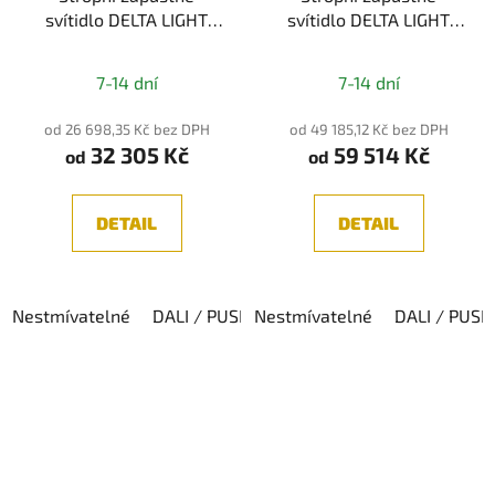
svítidlo DELTA LIGHT
svítidlo DELTA LIGHT
SUPERNOVA LINE 65
SUPERNOVA LINE 95
TRIMLESS 930
TRIMLESS 930
7-14 dní
7-14 dní
od 26 698,35 Kč bez DPH
od 49 185,12 Kč bez DPH
32 305 Kč
59 514 Kč
od
od
DETAIL
DETAIL
Nestmívatelné
DALI / PUSH DIM
Nestmívatelné
DALI / PUSH