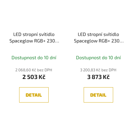
LED stropní svítidlo
LED stropní svítidlo
Spaceglow RGB+ 230V
Spaceglow RGB+ 230V
14W černá mat -
21W černá mat -
PAULMANN
PAULMANN
Dostupnost do 10 dní
Dostupnost do 10 dní
2 068,60 Kč bez DPH
3 200,83 Kč bez DPH
2 503 Kč
3 873 Kč
DETAIL
DETAIL