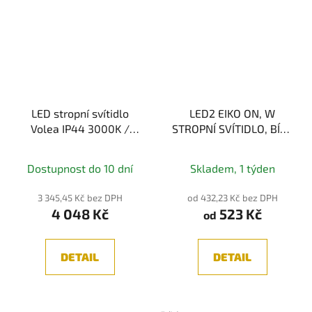
LED stropní svítidlo
LED2 EIKO ON, W
Volea IP44 3000K /
STROPNÍ SVÍTIDLO, BÍLÁ
230V 4 / 18,5W
12W M/L 3CTT
stmívatelné
Dostupnost do 10 dní
Skladem, 1 týden
černá/zlatá -
PAULMANN
3 345,45 Kč bez DPH
od 432,23 Kč bez DPH
4 048 Kč
523 Kč
od
DETAIL
DETAIL