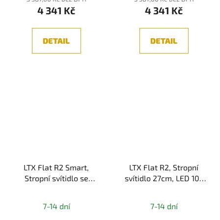
4 341 Kč
4 341 Kč
je
5,0
z
DETAIL
DETAIL
5
hvězdiček.
LTX Flat R2 Smart,
LTX Flat R2, Stropní
Stropní svítidlo se
svítidlo 27cm, LED 10-
senzorem 27cm, LED
18-24W, 3000/4000K,
10-18-24W,
IP54, bílá
7-14 dní
7-14 dní
3000/4000K, IP54, bílá