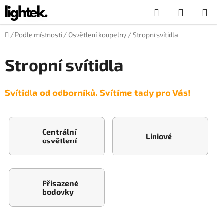
Přejít
Hledat
NÁKUP
na
obsah
KOŠÍK
Domů
/
Podle místnosti
/
Osvětlení koupelny
/
Stropní svítidla
Stropní svítidla
Svítidla od odborníků. Svítíme tady pro Vás!
Centrální
Liniové
osvětlení
Přisazené
bodovky