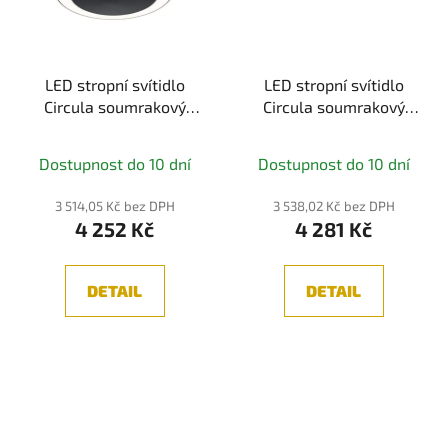
LED stropní svítidlo
LED stropní svítidlo
Circula soumrakový
Circula soumrakový
senzor a pohybové čidlo
senzor a pohybové čidlo
IP44 320mm 3000K
pohybové čidlo teplá
Dostupnost do 10 dní
Dostupnost do 10 dní
14W antracit -
bílá IP44 kruhové
PAULMANN
320mm 3000K 14W
3 514,05 Kč bez DPH
3 538,02 Kč bez DPH
230V béžová umělá
4 252 Kč
4 281 Kč
hmota - PAULMANN
DETAIL
DETAIL