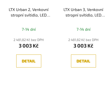
LTX Urban 2, Venkovní
LTX Urban 3, Venkovní
stropní svítidlo, LED
stropní svítidlo, LED
4W, 3000K, 113lm, IP65,
4W, 3000K, 113lm, IP65,
Grafitová
Grafitová
7-14 dní
7-14 dní
2 481,82 Kč bez DPH
2 481,82 Kč bez DPH
3 003 Kč
3 003 Kč
DETAIL
DETAIL