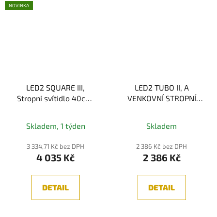
NOVINKA
LED2 SQUARE III,
LED2 TUBO II, A
Stropní svítidlo 40cm,
VENKOVNÍ STROPNÍ
bílá 38W 3CCT, IP54
SVÍTIDLO, ANTRACIT
Průměrné
10W 3CCT
Skladem, 1 týden
Skladem
hodnocení
produktu
3 334,71 Kč bez DPH
2 386 Kč bez DPH
4 035 Kč
2 386 Kč
je
5,0
z
DETAIL
DETAIL
5
hvězdiček.