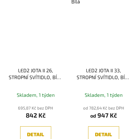
Bílá
LED2 JOTA II 26,
LED2 JOTA II 33,
STROPNÍ SVÍTIDLO, BÍLÁ
STROPNÍ SVÍTIDLO, BÍLÁ
12W 2CCT
18W 2CCT
Průměrné
Skladem, 1 týden
Skladem, 1 týden
hodnocení
produktu
695,87 Kč bez DPH
od 782,64 Kč bez DPH
842 Kč
947 Kč
je
od
5,0
z
DETAIL
DETAIL