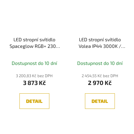
LED stropní svítidlo
LED stropní svítidlo
Spaceglow RGB+ 230V
Volea IP44 3000K /
22W černá mat -
230V 3,5 / 13W
PAULMANN
stmívatelné
Dostupnost do 10 dní
Dostupnost do 10 dní
bílá/stříbrná -
PAULMANN
3 200,83 Kč bez DPH
2 454,55 Kč bez DPH
3 873 Kč
2 970 Kč
DETAIL
DETAIL