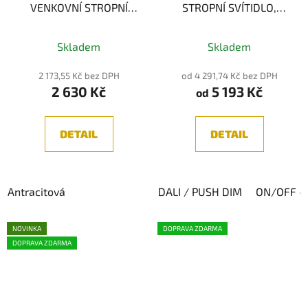
VENKOVNÍ STROPNÍ
STROPNÍ SVÍTIDLO,
SVÍTIDLO, ANTRACIT
ANTRACIT 13W, IP65
10W 3000K
Skladem
Skladem
2 173,55 Kč bez DPH
od 4 291,74 Kč bez DPH
2 630 Kč
5 193 Kč
od
DETAIL
DETAIL
Antracitová
DALI / PUSH DIM
ON/OFF - 
NOVINKA
DOPRAVA ZDARMA
DOPRAVA ZDARMA