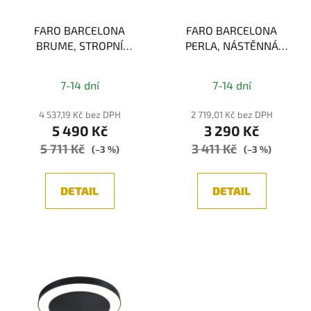
k
r
t
FARO BARCELONA
FARO BARCELONA
o
BRUME, STROPNÍ
PERLA, NÁSTĚNNÁ
ů
d
SVÍTIDLO, ANTRACIT 3W
LAMPA, ZLATÁ 1xG9
u
2700K
k
7-14 dní
7-14 dní
t
4 537,19 Kč bez DPH
2 719,01 Kč bez DPH
ů
5 490 Kč
3 290 Kč
5 711 Kč
3 411 Kč
(–3 %)
(–3 %)
DETAIL
DETAIL