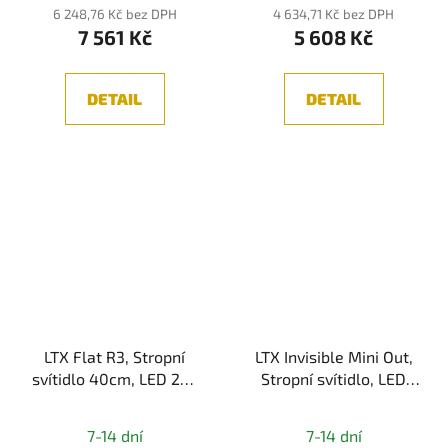
6 248,76 Kč bez DPH
4 634,71 Kč bez DPH
7 561 Kč
5 608 Kč
DETAIL
DETAIL
LTX Flat R3, Stropní
LTX Invisible Mini Out,
svítidlo 40cm, LED 24-
Stropní svítidlo, LED
32W, 3000/4000K,
6,3W, 640lm, IP44
Průměrné
IP54, bílá
7-14 dní
7-14 dní
hodnocení