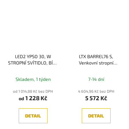
LED2 YPSO 30, W
LTX BARREL76 S,
STROPNÍ SVÍTIDLO, BÍLÁ
Venkovní stropní
10-22W 2CCT
svítidlo, LED 9W,
3000K, 1200lm, IP65,
Skladem, 1 týden
7-14 dní
Šedá
od 1 014,88 Kč bez DPH
4 604,96 Kč bez DPH
1 228 Kč
5 572 Kč
od
DETAIL
DETAIL