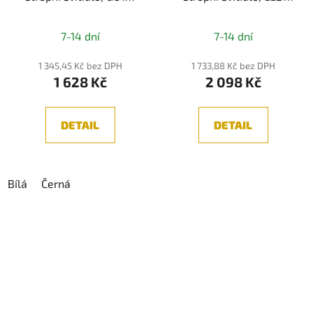
IP65
4W, 3000K, 113lm, IP65,
Grafitová
7-14 dní
7-14 dní
1 345,45 Kč bez DPH
1 733,88 Kč bez DPH
1 628 Kč
2 098 Kč
DETAIL
DETAIL
Bílá
Černá