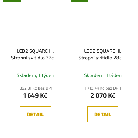
LED2 SQUARE III,
LED2 SQUARE III,
Stropní svítidlo 22cm,
Stropní svítidlo 28cm,
bílá 15W 3CCT, IP54
bílá 23W 3CCT, IP54
Skladem, 1 týden
Skladem, 1 týden
1 362,81 Kč bez DPH
1 710,74 Kč bez DPH
1 649 Kč
2 070 Kč
DETAIL
DETAIL