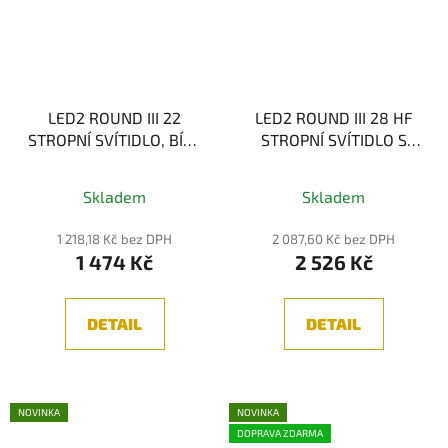
LED2 ROUND III 22
LED2 ROUND III 28 HF
STROPNÍ SVÍTIDLO, BÍLÁ
STROPNÍ SVÍTIDLO S
15W 3CCT
ČIDLEM, BÍLÁ 23W 3CCT
Skladem
Skladem
1 218,18 Kč bez DPH
2 087,60 Kč bez DPH
1 474 Kč
2 526 Kč
DETAIL
DETAIL
NOVINKA
NOVINKA
DOPRAVA ZDARMA