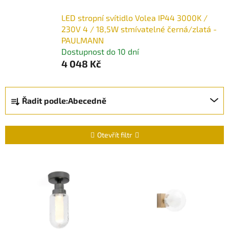
LED stropní svítidlo Volea IP44 3000K /
230V 4 / 18,5W stmívatelné černá/zlatá -
PAULMANN
Dostupnost do 10 dní
4 048 Kč
Ř
Řadit podle:
Abecedně
a
z
e
Otevřít filtr
n
í
V
p
ý
r
p
o
i
d
s
u
p