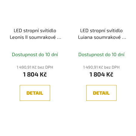
LED stropní svítidlo
LED stropní svítidlo
Leonis II soumrakové a
Luiana soumrakové a
pohybové čidlo (HF)
pohybové čidlo (HF)
IP44 3000 - 5700K
IP44 3000 - 5700K
Dostupnost do 10 dní
Dostupnost do 10 dní
230V 16,5W bílá -
230V 16,5W bílá -
PAULMANN
PAULMANN
1 490,91 Kč bez DPH
1 490,91 Kč bez DPH
1 804 Kč
1 804 Kč
DETAIL
DETAIL