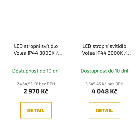
LED stropní svítidlo
LED stropní svítidlo
Volea IP44 3000K /
Volea IP44 3000K /
230V 3,5 / 13W
230V 4 / 18,5W
stmívatelné
stmívatelné
Dostupnost do 10 dní
Dostupnost do 10 dní
černá/zlatá -
bílá/stříbrná -
PAULMANN
PAULMANN
2 454,55 Kč bez DPH
3 345,45 Kč bez DPH
2 970 Kč
4 048 Kč
DETAIL
DETAIL