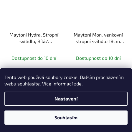
Maytoni Hydra, Stropní
Maytoni Mon, venkovní
svítidlo, Bílá/
stropní svítidlo 18cm,
Černá/Zlatá 15W 3000K
černá 12W, 3000K IP65
IP44
Dostupnost do 10 dní
Dostupnost do 10 dní
1 343,80 Kč bez DPH
1 763,64 Kč bez DPH
1 626 Kč
2 134 Kč
Tento web používá soubory cookie. Dalším procházením
webu souhlasíte. Více informací
zde
.
DETAIL
DETAIL
Nastavení
Souhlasím
Bílá
Černá
Zlatá