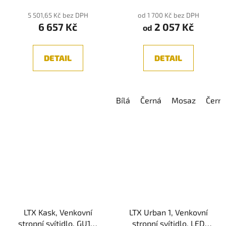
produktu
5 501,65 Kč bez DPH
od 1 700 Kč bez DPH
6 657 Kč
2 057 Kč
je
od
5,0
z
DETAIL
DETAIL
5
hvězdiček.
Bílá
Černá
Mosaz
Čern
LTX Kask, Venkovní
LTX Urban 1, Venkovní
stropní svítidlo, GU10,
stropní svítidlo, LED