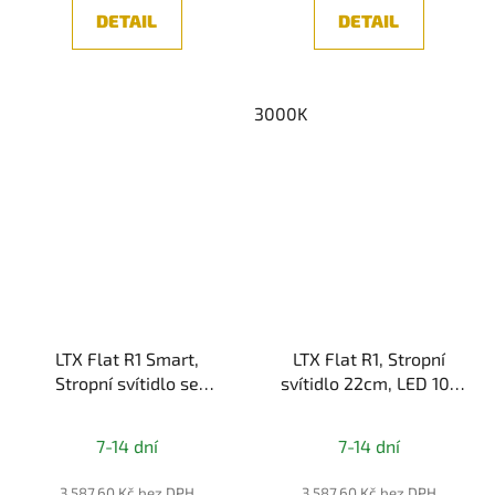
z
DETAIL
DETAIL
5
hvězdiček.
3000K
LTX Flat R1 Smart,
LTX Flat R1, Stropní
Stropní svítidlo se
svítidlo 22cm, LED 10-
senzorem 22cm, LED
15W, 3000/4000K,
Průměrné
10-15W, 3000/4000K,
IP54, bílá
7-14 dní
7-14 dní
IP54, bílá
hodnocení
produktu
3 587,60 Kč bez DPH
3 587,60 Kč bez DPH