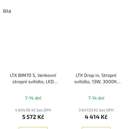
Bílá
LTX BIM70 S, Venkovní
LTX Drop in, Stropní
stropní svítidlo, LED
svítidlo, 13W, 3000K,
8,4W, 3000K, 776lm,
1041lm, IP54
Průměrné
IP65, Šedá
7-14 dní
7-14 dní
hodnocení
produktu
4 604,96 Kč bez DPH
3 647,93 Kč bez DPH
5 572 Kč
4 414 Kč
je
5,0