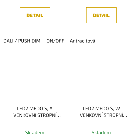
DETAIL
DETAIL
DALI / PUSH DIM
ON/OFF
Antracitová
CASAMBI
ZIGBEE
LED2 MEDO S, A
LED2 MEDO S, W
VENKOVNÍ STROPNÍ
VENKOVNÍ STROPNÍ
SVÍTIDLO, ANTRACIT
SVÍTIDLO, BÍLÁ
Skladem
Skladem