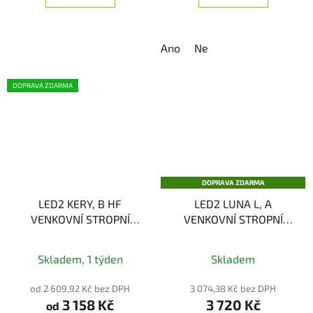
5
hvězdiček.
Ano
Ne
DOPRAVA ZDARMA
DOPRAVA ZDARMA
LED2 KERY, B HF
LED2 LUNA L, A
VENKOVNÍ STROPNÍ
VENKOVNÍ STROPNÍ
SVÍTIDLO, ČERNÁ 18W
SVÍTIDLO, ANTRACIT
3CCT
25W 3000K
Skladem, 1 týden
Skladem
od 2 609,92 Kč bez DPH
3 074,38 Kč bez DPH
3 158 Kč
3 720 Kč
od