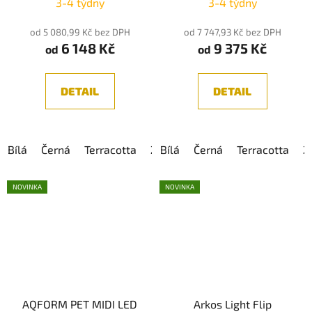
3-4 týdny
3-4 týdny
hodnocení
produktu
od 5 080,99 Kč bez DPH
od 7 747,93 Kč bez DPH
6 148 Kč
9 375 Kč
je
od
od
5,0
z
DETAIL
DETAIL
5
hvězdiček.
Bílá
Černá
Terracotta
Zlatá
Bílá
Šedá
Černá
Béžová
Terracotta
Z
NOVINKA
NOVINKA
AQFORM PET MIDI LED
Arkos Light Flip