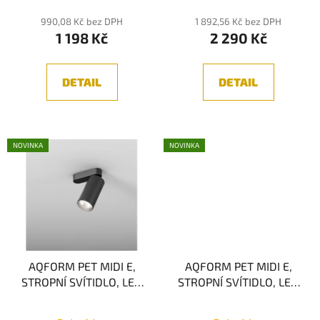
t
990,08 Kč bez DPH
1 892,56 Kč bez DPH
ů
1 198 Kč
2 290 Kč
DETAIL
DETAIL
NOVINKA
NOVINKA
AQFORM PET MIDI E,
AQFORM PET MIDI E,
STROPNÍ SVÍTIDLO, LED
STROPNÍ SVÍTIDLO, LED
1x8,5W 3000K
2x8,5W 3000K
Průměrné