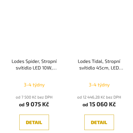
Lodes Spider, Stropní
Lodes Tidal, Stropní
svítidlo LED 10W,
svítidlo 45cm, LED
3000K, 980lm, CRI90,
30W, 3000K, CRI90,
Průměrné
IP20
IP20
3-4 týdny
3-4 týdny
hodnocení
produktu
od 7 500 Kč bez DPH
od 12 446,28 Kč bez DPH
9 075 Kč
15 060 Kč
je
od
od
5,0
z
DETAIL
DETAIL
5