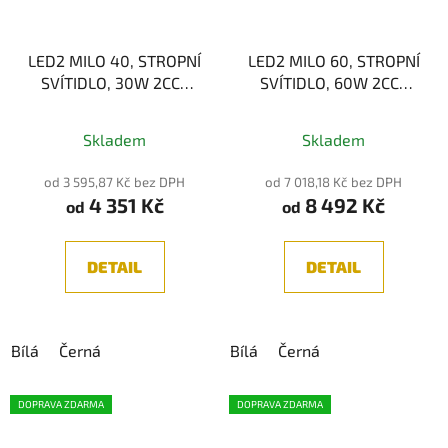
LED2 MILO 40, STROPNÍ
LED2 MILO 60, STROPNÍ
SVÍTIDLO, 30W 2CCT
SVÍTIDLO, 60W 2CCT
3000K/4000K
3000K/4000K
Průměrné
Skladem
Skladem
hodnocení
produktu
od 3 595,87 Kč bez DPH
od 7 018,18 Kč bez DPH
4 351 Kč
8 492 Kč
je
od
od
5,0
z
DETAIL
DETAIL
5
hvězdiček.
Bílá
Černá
Bílá
Černá
DOPRAVA ZDARMA
DOPRAVA ZDARMA