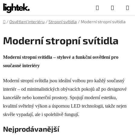
Přejít
Hledat
NÁKUP
na
obsah
KOŠÍK
Domů
/
Osvětlení interiéru
/
Stropní svítidla
/
Moderní stropní svítidla
Moderní stropní svítidla
Moderní stropní svítidla – stylové a funkční osvětlení pro
současné interiéry
Moderní stropní svítidla jsou ideální volbou pro každý současný
interiér – od minimalistických obývacích pokojů až po designové
kanceláře nebo komerční prostory. Spojují moderní estetiku,
kvalitní světelný výkon a úspornou LED technologii, takže nejen
skvěle vypadají, ale i spolehlivě fungují.
Nejprodávanější