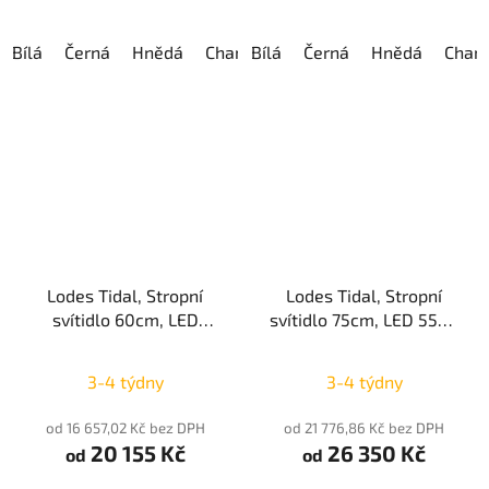
hvězdiček.
Bílá
Černá
Hnědá
Champagne
Bílá
Černá
Hnědá
Cham
Lodes Tidal, Stropní
Lodes Tidal, Stropní
svítidlo 60cm, LED
svítidlo 75cm, LED 55W,
48W, 3000K, CRI90,
3000K, CRI90, IP20
IP20
3-4 týdny
3-4 týdny
od 16 657,02 Kč bez DPH
od 21 776,86 Kč bez DPH
20 155 Kč
26 350 Kč
od
od