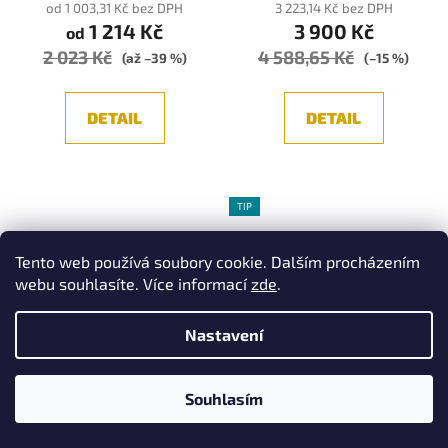
od 1 003,31 Kč bez DPH
3 223,14 Kč bez DPH
1 214 Kč
3 900 Kč
od
2 023 Kč
4 588,65 Kč
(až –39 %)
(–15 %)
DETAIL
DETAIL
TIP
Tento web používá soubory cookie. Dalším procházením
webu souhlasíte. Více informací
zde
.
Nastavení
NORDLUX Elkton
NORDLUX Kaito 2 Dim
vestavný LED panel se
stmívatelné výklopné
Souhlasím
stmíváním
LED světlo