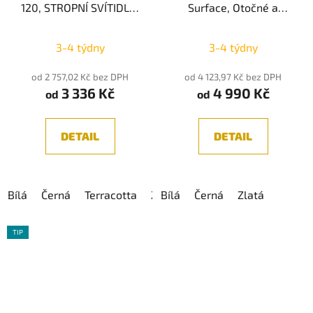
120, STROPNÍ SVÍTIDLO,
Surface, Otočné a
LED 8,5W 3000K
výklopné stropní
svítidlo, LED 6W 40°
3-4 týdny
3-4 týdny
od 2 757,02 Kč bez DPH
od 4 123,97 Kč bez DPH
3 336 Kč
4 990 Kč
od
od
DETAIL
DETAIL
Bílá
Černá
Terracotta
Zlatá
Bílá
Šedá
Černá
Béžová
Zlatá
TIP