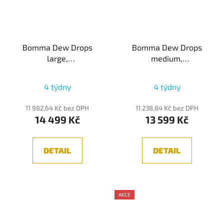
Bomma Dew Drops
Bomma Dew Drops
large,
medium,
Nástěnné/Stropní
Nástěnné/Stropní
svítidlo z foukaného
svítidlo z foukaného
4 týdny
4 týdny
křišťálu, 6W 2700K
křišťálu, 6W 2700K
11 982,64 Kč bez DPH
11 238,84 Kč bez DPH
14 499 Kč
13 599 Kč
DETAIL
DETAIL
AKCE