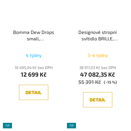
Bomma Dew Drops
Designové stropní
small,
svítidlo BRILLE,
Nástěnné/Stropní
stmívatelné, zlatá
svítidlo z foukaného
4 týdny
3-4 týdny
křišťálu, 6W 2700K
10 495,04 Kč bez DPH
38 911,03 Kč bez DPH
12 699 Kč
47 082,35 Kč
55 391 Kč
(–15 %)
DETAIL
DETAIL
TIP
TIP