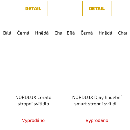
DETAIL
DETAIL
Bílá
Černá
Hnědá
Champagne
Bílá
Černá
Hnědá
Cham
NORDLUX Corato
NORDLUX Djay hudební
stropní svítidlo
smart stropní svítidlo
2110886101
Vyprodáno
Vyprodáno