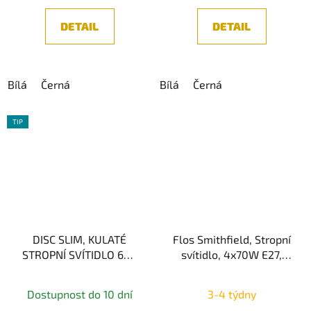
5,0
5,0
z
z
DETAIL
DETAIL
5
5
hvězdiček.
hvězdiček.
Bílá
Černá
Bílá
Černá
TIP
DISC SLIM, KULATÉ
Flos Smithfield, Stropní
STROPNÍ SVÍTIDLO 6W,
svítidlo, 4x70W E27,
průměr 9cm
60cm, IP20
Průměrné
Dostupnost do 10 dní
3-4 týdny
hodnocení