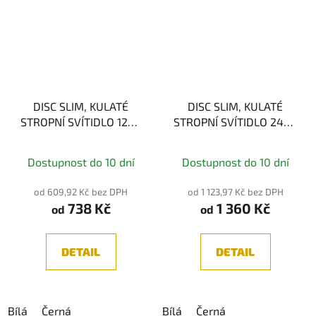
DISC SLIM, KULATÉ
DISC SLIM, KULATÉ
STROPNÍ SVÍTIDLO 12W,
STROPNÍ SVÍTIDLO 24W,
průměr 14,5cm
průměr 22,5cm
Průměrné
Průměrné
Dostupnost do 10 dní
Dostupnost do 10 dní
hodnocení
hodnocení
produktu
produktu
od 609,92 Kč bez DPH
od 1 123,97 Kč bez DPH
738 Kč
1 360 Kč
je
je
od
od
5,0
5,0
z
z
DETAIL
DETAIL
5
5
hvězdiček.
hvězdiček.
Bílá
Černá
Bílá
Černá