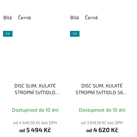
hvězdiček.
hvězdiček.
Bílá
Černá
Bílá
Černá
TIP
TIP
DISC SLIM, KULATÉ
DISC SLIM, KULATÉ
STROPNÍ SVÍTIDLO
STROPNÍ SVÍTIDLO 56W,
48W, průměr 50cm
průměr 60cm
Průměrné
Průměrné
Dostupnost do 10 dní
Dostupnost do 10 dní
hodnocení
hodnocení
produktu
produktu
od 4 540,50 Kč bez DPH
od 3 818,18 Kč bez DPH
5 494 Kč
4 620 Kč
je
je
od
od