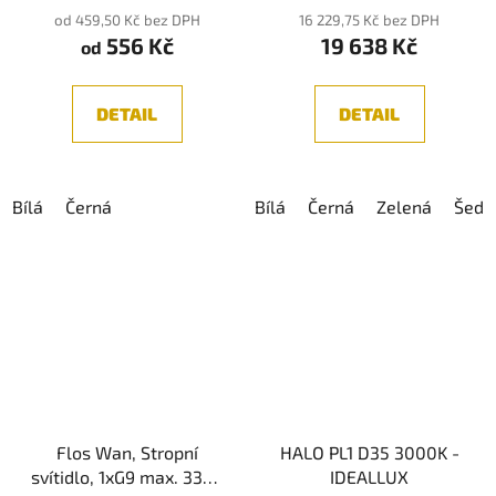
produktu
od 459,50 Kč bez DPH
16 229,75 Kč bez DPH
556 Kč
19 638 Kč
je
od
5,0
z
DETAIL
DETAIL
5
hvězdiček.
Bílá
Černá
Bílá
Černá
Zelená
Šedá
Flos Wan, Stropní
HALO PL1 D35 3000K -
svítidlo, 1xG9 max. 33W,
IDEALLUX