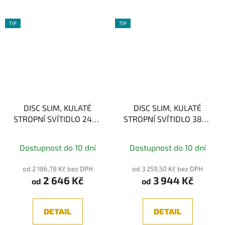
TIP
TIP
DISC SLIM, KULATÉ
DISC SLIM, KULATÉ
STROPNÍ SVÍTIDLO 24W,
STROPNÍ SVÍTIDLO 38W,
průměr 30cm
průměr 40cm
Průměrné
Průměrné
Dostupnost do 10 dní
Dostupnost do 10 dní
hodnocení
hodnocení
produktu
produktu
od 2 186,78 Kč bez DPH
od 3 259,50 Kč bez DPH
2 646 Kč
3 944 Kč
je
je
od
od
5,0
5,0
z
z
DETAIL
DETAIL
5
5