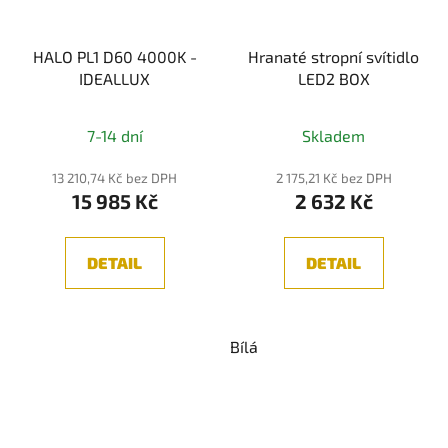
HALO PL1 D60 4000K -
Hranaté stropní svítidlo
IDEALLUX
LED2 BOX
Průměrné
7-14 dní
Skladem
hodnocení
produktu
13 210,74 Kč bez DPH
2 175,21 Kč bez DPH
15 985 Kč
2 632 Kč
je
5,0
z
DETAIL
DETAIL
5
hvězdiček.
Bílá