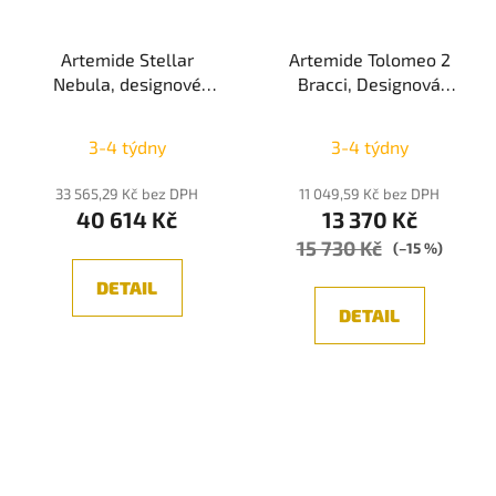
Artemide Stellar
Artemide Tolomeo 2
Nebula, designové
Bracci, Designová
stropní svítidlo, LED
závěsná lampa,
Průměrné
20W, 3000K
Aluminium 2xE27
3-4 týdny
3-4 týdny
hodnocení
produktu
33 565,29 Kč bez DPH
11 049,59 Kč bez DPH
40 614 Kč
13 370 Kč
je
15 730 Kč
5,0
(–15 %)
z
DETAIL
5
DETAIL
hvězdiček.