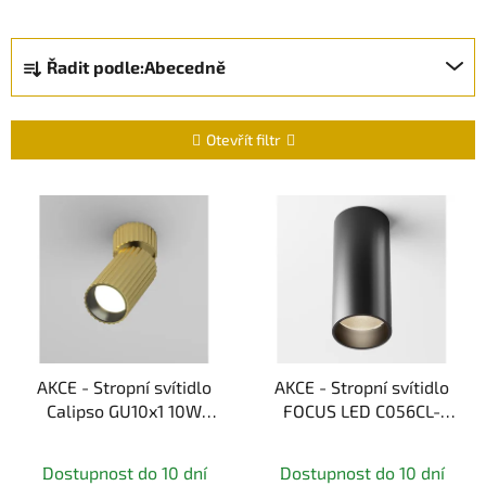
Ř
Řadit podle:
Abecedně
a
z
e
Otevřít filtr
n
í
V
p
ý
r
p
o
i
d
s
u
p
k
r
t
AKCE - Stropní svítidlo
AKCE - Stropní svítidlo
o
Calipso GU10x1 10W
FOCUS LED C056CL-
ů
d
C108CL-01-GU10-BS -
L12B3K-W-D-B -
u
MAYTONI
MAYTONI
k
Dostupnost do 10 dní
Dostupnost do 10 dní