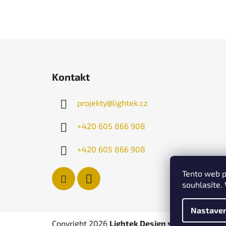
Z
á
Kontakt
p
a
projekty
@
lightek.cz
t
í
+420 605 866 908
+420 605 866 908
Tento web p
souhlasíte.
Nastaven
Copyright 2026
Lightek Design s.r.o.
. Všechna 