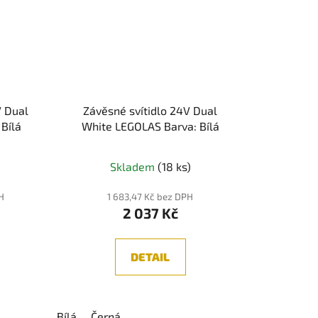
V Dual
Závěsné svítidlo 24V Dual
 Bílá
White LEGOLAS Barva: Bílá
Skladem
(18 ks)
PH
1 683,47 Kč bez DPH
2 037 Kč
DETAIL
Bílá
Černá