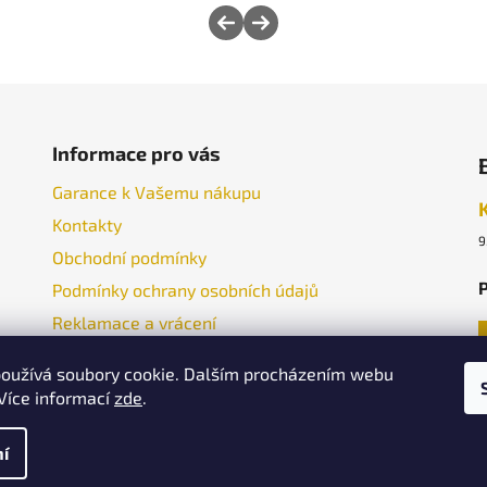
Informace pro vás
Garance k Vašemu nákupu
Kontakty
9
Obchodní podmínky
P
Podmínky ochrany osobních údajů
Reklamace a vrácení
oužívá soubory cookie. Dalším procházením webu
 Více informací
zde
.
í
práva vyhrazena.