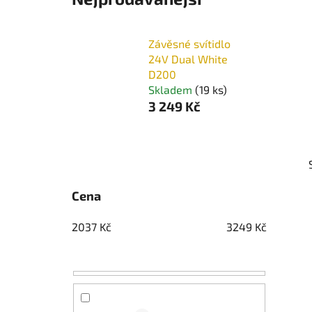
Závěsné svítidlo
24V Dual White
D200
Skladem
(19 ks)
3 249 Kč
P
o
s
Cena
t
r
2037
Kč
3249
Kč
a
n
n
í