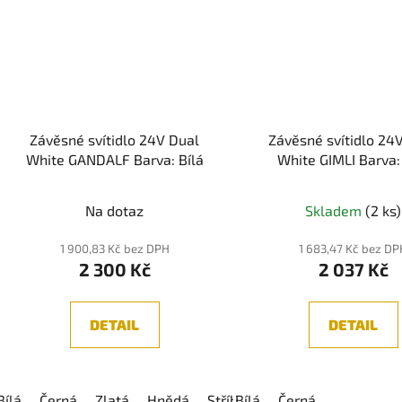
Závěsné svítidlo 24V Dual
Závěsné svítidlo 24
White GANDALF Barva: Bílá
White GIMLI Barva:
Na dotaz
Skladem
(2 ks)
1 900,83 Kč bez DPH
1 683,47 Kč bez D
2 300 Kč
2 037 Kč
DETAIL
DETAIL
Bílá
Černá
Zlatá
Hnědá
Stříbrná
Bílá
Černá