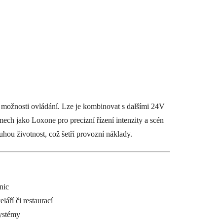
é možnosti ovládání. Lze je kombinovat s dalšími 24V
mech jako Loxone pro precizní řízení intenzity a scén
uhou životnost, což šetří provozní náklady.
nic
láří či restaurací
ystémy