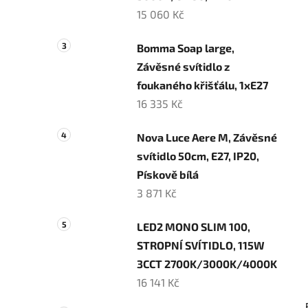
15 060 Kč
Bomma Soap large,
Závěsné svítidlo z
foukaného křišťálu, 1xE27
16 335 Kč
Nova Luce Aere M, Závěsné
svítidlo 50cm, E27, IP20,
Pískově bílá
3 871 Kč
LED2 MONO SLIM 100,
STROPNÍ SVÍTIDLO, 115W
3CCT 2700K/3000K/4000K
16 141 Kč