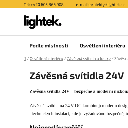
Přejít
Tel: +420 605 866 908
e-mail: projekty@lightek.cz
na
obsah
Podle místnosti
Osvětlení interiéru
Domů
/
Osvětlení interiéru
/
Závěsná svítidla a lustry
/
Závěsná
Závěsná svítidla 24V
Závěsná svítidla 24V – bezpečné a moderní nízkon
Závěsná svítidla na 24 V DC kombinují moderní desig
i technických instalací, kde je vyžadováno bezpečné, ús
Nejprodávanější