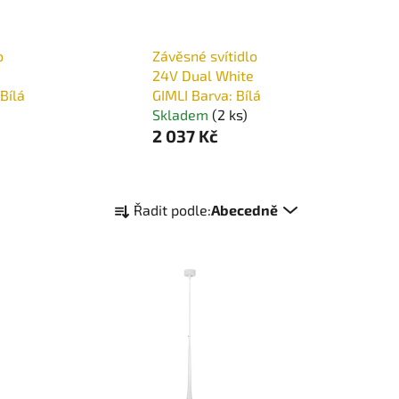
o
Závěsné svítidlo
24V Dual White
Bílá
GIMLI Barva: Bílá
Skladem
(2 ks)
2 037 Kč
Ř
Řadit podle:
Abecedně
a
z
e
n
í
p
r
o