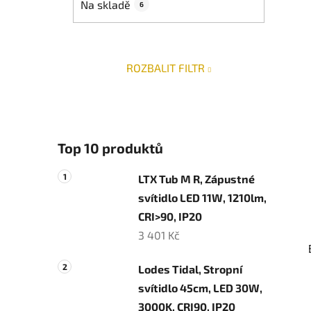
p
Na skladě
6
a
n
e
ROZBALIT FILTR
l
Top 10 produktů
LTX Tub M R, Zápustné
svítidlo LED 11W, 1210lm,
CRI>90, IP20
3 401 Kč
Lodes Tidal, Stropní
svítidlo 45cm, LED 30W,
3000K, CRI90, IP20