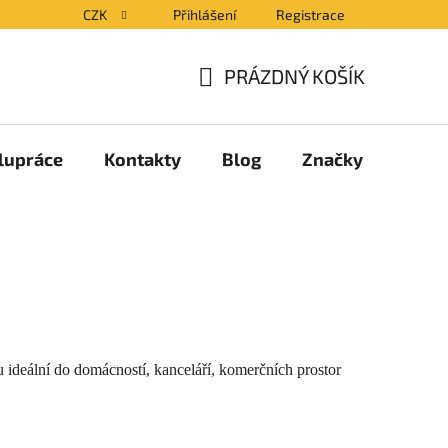
CZK
Přihlášení
Registrace
PRÁZDNÝ KOŠÍK
NÁKUPNÍ
KOŠÍK
lupráce
Kontakty
Blog
Značky
deální do domácností, kanceláří, komerčních prostor