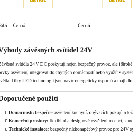
DETAIL
DETAIL
Bílá
Černá
Černá
O
v
Výhody závěsných svítidel 24V
l
á
d
Závěsná svítidla 24 V DC poskytují nejen bezpečný provoz, ale i širok
a
prvky osvětlení, integrovat do chytrých domácností nebo využít v systé
c
světla. Díky LED technologii jsou navíc energeticky úsporná a mají dlo
í
p
r
Doporučené použití
v
k
Domácnosti:
bezpečné osvětlení kuchyní, obývacích pokojů a lož
y
Komerční prostory:
flexibilní a designové osvětlení recepcí, kance
v
Technické instalace:
bezpečný nízkonapěťový provoz pro 24V s
ý