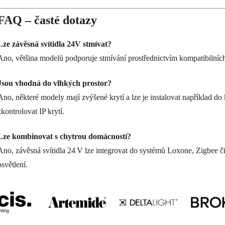
p
i
FAQ – časté dotazy
s
u
Lze závěsná svítidla 24V stmívat?
Ano, většina modelů podporuje stmívání prostřednictvím kompatibilníc
Jsou vhodná do vlhkých prostor?
Ano, některé modely mají zvýšené krytí a lze je instalovat například 
zkontrolovat IP krytí.
Lze kombinovat s chytrou domácností?
Ano, závěsná svítidla 24 V lze integrovat do systémů Loxone, Zigbee či 
osvětlení.