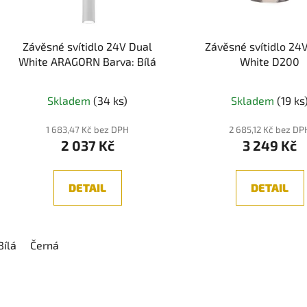
r
o
d
Závěsné svítidlo 24V Dual
Závěsné svítidlo 24
u
White ARAGORN Barva: Bílá
White D200
k
t
Průměr
Skladem
(34 ks)
Skladem
(19 ks
ů
hodnoc
produk
1 683,47 Kč bez DPH
2 685,12 Kč bez DP
2 037 Kč
3 249 Kč
je
5,0
z
DETAIL
DETAIL
5
hvězdič
Bílá
Černá