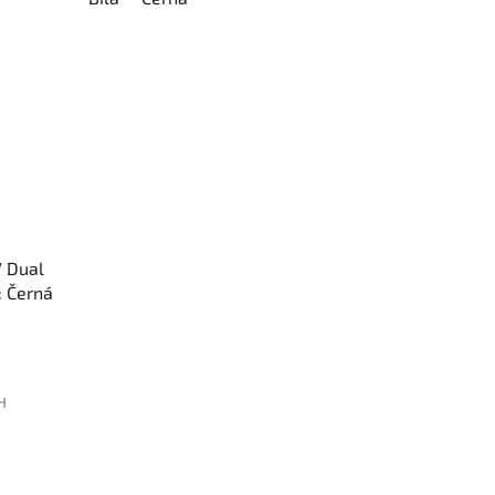
V Dual
 Černá
PH