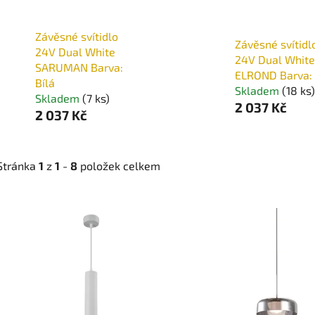
Závěsné svítidlo
Závěsné svítidl
24V Dual White
24V Dual White
SARUMAN Barva:
ELROND Barva: 
Bílá
Skladem
(18 ks)
Skladem
(7 ks)
2 037 Kč
2 037 Kč
Stránka
1
z
1
-
8
položek celkem
V
ý
p
i
s
p