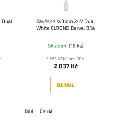
d
u
k
V Dual
Závěsné svítidlo 24V Dual
t
White ELROND Barva: Bílá
ů
né
)
Skladem
(18 ks)
ení
tu
H
1 683,47 Kč bez DPH
2 037 Kč
DETAIL
ek.
Bílá
Černá