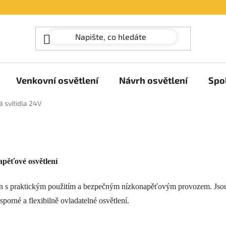
Venkovní osvětlení
Návrh osvětlení
Spo
 svítidla 24V
apěťové osvětlení
n s praktickým použitím a bezpečným nízkonapěťovým provozem. Jsou i
porné a flexibilně ovladatelné osvětlení.