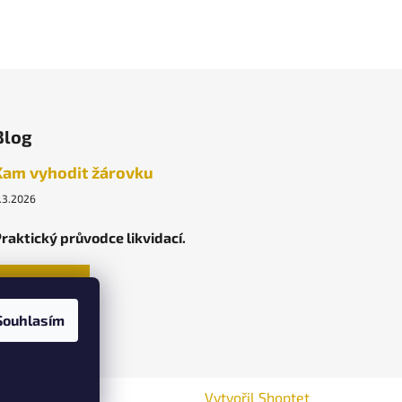
Blog
Kam vyhodit žárovku
.3.2026
raktický průvodce likvidací.
ARCHIV
Souhlasím
Vytvořil Shoptet