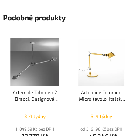
Podobné produkty
Artemide Tolomeo 2
Artemide Tolomeo
Bracci, Designová
Micro tavolo, Italská
závěsná lampa,
stolní lampa, 1x6W LED
Průměrné
Průměrné
Aluminium 2xE27
E14 45cm
3-4 týdny
3-4 týdny
hodnocení
hodnocení
produktu
produktu
11 049,59 Kč bez DPH
od 5 161,98 Kč bez DPH
je
je