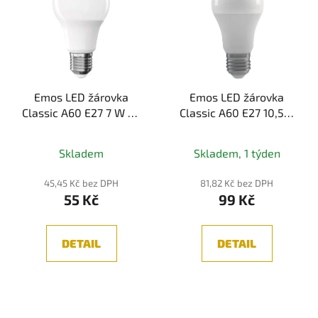
Emos LED žárovka
Emos LED žárovka
Classic A60 E27 7 W 60
Classic A60 E27 10,5W
W 806 lm teplá bílá
75W 1 060lm teplá bílá,
stmívatelná
Skladem
Skladem, 1 týden
45,45 Kč bez DPH
81,82 Kč bez DPH
55 Kč
99 Kč
DETAIL
DETAIL