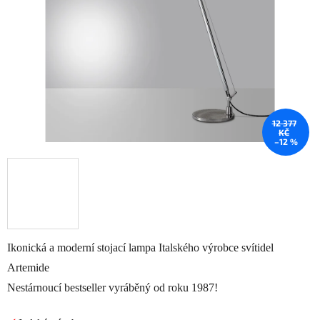
hvězdiček.
12 377
KČ
–12 %
Ikonická a moderní stojací lampa Italského výrobce svítidel
Artemide
Nestárnoucí bestseller vyráběný od roku 1987!