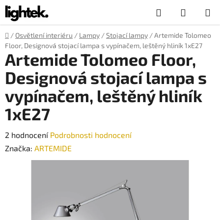
Přejít
Hledat
NÁKUP
na
obsah
KOŠÍK
Domů
/
Osvětlení interiéru
/
Lampy
/
Stojací lampy
/
Artemide Tolomeo
Floor, Designová stojací lampa s vypínačem, leštěný hliník 1xE27
Artemide Tolomeo Floor,
Designová stojací lampa s
vypínačem, leštěný hliník
1xE27
Průměrné
2 hodnocení
Podrobnosti hodnocení
hodnocení
Značka:
ARTEMIDE
produktu
je
5,0
z
5