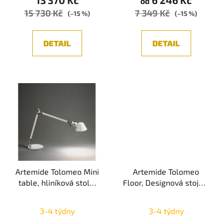
13 370 Kč
6 246 Kč
od
15 730 Kč
7 349 Kč
5,0
5,0
(–15 %)
(–15 %)
z
z
5
5
DETAIL
DETAIL
hvězdiček.
hvězdiček.
Artemide Tolomeo Mini
Artemide Tolomeo
table, hliníková stolní
Floor, Designová stojací
lampa, Bílá 1xE27 10W
lampa s vypínačem,
Průměrné
Průměrné
LED
Černá 1xE27
3-4 týdny
3-4 týdny
hodnocení
hodnocení