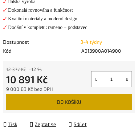
🗸
Italská výroba
🗸
Dokonalá rovnováha a funkčnost
🗸
Kvalitní materiály a moderní design
🗸
Dodání v kompletu: rameno + podstavec
Dostupnost
3-4 týdny
Kód:
A013900A014900
12 377 Kč
–12 %
10 891 Kč
9 000,83 Kč bez DPH
Měrná cena:
DO KOŠÍKU
Tisk
Zeptat se
Sdílet