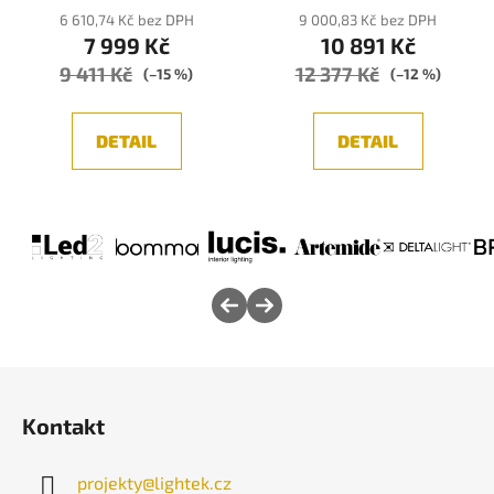
produktu
produktu
6 610,74 Kč bez DPH
9 000,83 Kč bez DPH
7 999 Kč
10 891 Kč
je
je
9 411 Kč
12 377 Kč
4,0
5,0
(–15 %)
(–12 %)
z
z
5
5
DETAIL
DETAIL
hvězdiček.
hvězdiček.
Z
á
Kontakt
p
a
projekty
@
lightek.cz