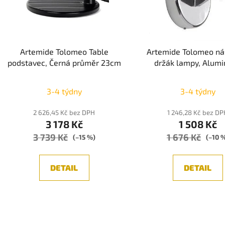
Artemide Tolomeo Table
Artemide Tolomeo ná
podstavec, Černá průměr 23cm
držák lampy, Alum
Průměr
3-4 týdny
3-4 týdny
hodnoc
produk
2 626,45 Kč bez DPH
1 246,28 Kč bez D
3 178 Kč
1 508 Kč
je
3 739 Kč
1 676 Kč
5,0
(–15 %)
(–10 
z
5
DETAIL
DETAIL
hvězdič