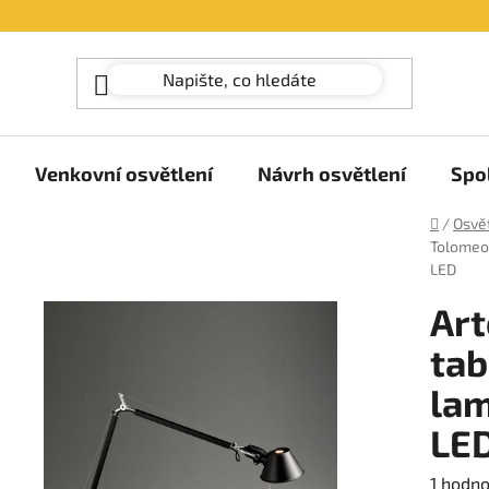
Venkovní osvětlení
Návrh osvětlení
Spo
Domů
/
Osvět
Tolomeo 
LED
Art
tab
lam
LE
Průměr
1 hodn