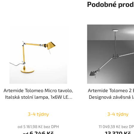
Podobné prod
Artemide Tolomeo Micro tavolo,
Artemide Tolomeo 2 B
Italská stolní lampa, 1x6W LED
Designová závěsná 
E14 45cm
Aluminium 2xE
Průměrné
Průměr
3-4 týdny
3-4 týdny
hodnocení
hodnoc
produktu
produk
od 5 161,98 Kč bez DPH
11 049,59 Kč bez D
6 246 Kč
13 370 Kč
je
je
od