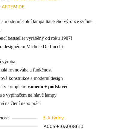
ení
:
ARTEMIDE
tu
 a moderní stolní lampa Italského výrobce svítidel
e
ucí bestseller vyráběný od roku 1987!
o designérem Michele De Lucchi
ek.
á výroba
alá rovnováha a funkčnost
ová konstrukce a moderní design
í v kompletu:
rameno + podstavec
 s vypínačem na hlavě lampy
 na čtení nebo práci
nost
3-4 týdny
A005940A008610