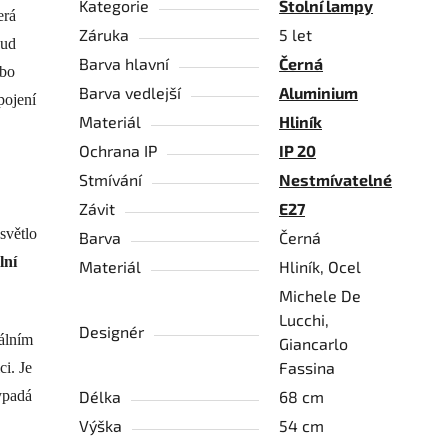
Kategorie
Stolní lampy
erá
Záruka
5 let
kud
Barva hlavní
Černá
bo
Barva vedlejší
Aluminium
pojení
Materiál
Hliník
Ochrana IP
IP 20
Stmívání
Nestmívatelné
Závit
E27
světlo
Barva
Černá
lní
Materiál
Hliník, Ocel
Michele De
Lucchi,
Designér
álním
Giancarlo
Fassina
ci. Je
ypadá
Délka
68 cm
Výška
54 cm