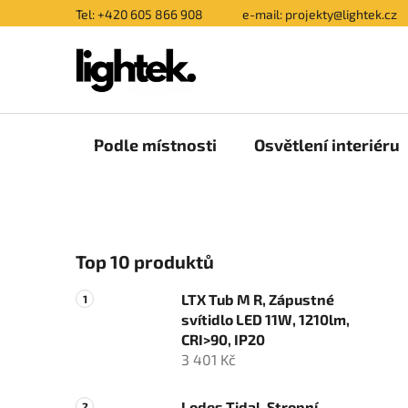
Přejít
Tel: +420 605 866 908
e-mail: projekty@lightek.cz
na
obsah
Podle místnosti
Osvětlení interiéru
P
Top 10 produktů
o
s
LTX Tub M R, Zápustné
t
svítidlo LED 11W, 1210lm,
r
CRI>90, IP20
a
3 401 Kč
n
Lodes Tidal, Stropní