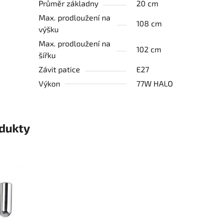
Průměr základny
20 cm
Max. prodloužení na
108 cm
výšku
Max. prodloužení na
102 cm
šířku
Závit patice
E27
Výkon
77W HALO
odukty