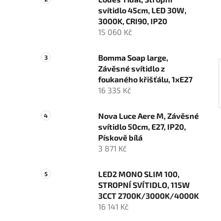
n
svítidlo 45cm, LED 30W,
í
3000K, CRI90, IP20
p
15 060 Kč
a
n
Bomma Soap large,
e
Závěsné svítidlo z
l
foukaného křišťálu, 1xE27
16 335 Kč
Nova Luce Aere M, Závěsné
svítidlo 50cm, E27, IP20,
Pískově bílá
3 871 Kč
LED2 MONO SLIM 100,
STROPNÍ SVÍTIDLO, 115W
3CCT 2700K/3000K/4000K
16 141 Kč