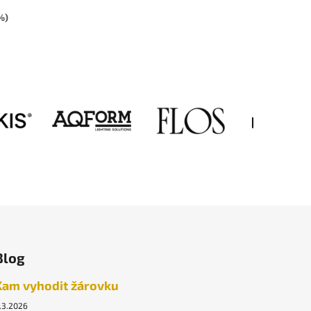
%)
ek.
Blog
Kam vyhodit žárovku
.3.2026