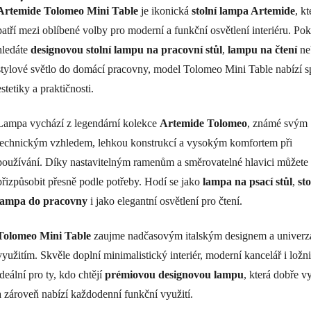
5,0
Artemide Tolomeo Mini Table
je ikonická
stolní lampa Artemide
, kt
z
patří mezi oblíbené volby pro moderní a funkční osvětlení interiéru. Po
5
hvězdiček.
hledáte
designovou stolní lampu na pracovní stůl
,
lampu na čtení
ne
stylové světlo do domácí pracovny, model Tolomeo Mini Table nabízí s
estetiky a praktičnosti.
Lampa vychází z legendární kolekce
Artemide Tolomeo
, známé svým
technickým vzhledem, lehkou konstrukcí a vysokým komfortem při
používání. Díky nastavitelným ramenům a směrovatelné hlavici můžete 
přizpůsobit přesně podle potřeby. Hodí se jako
lampa na psací stůl
,
sto
lampa do pracovny
i jako elegantní osvětlení pro čtení.
Tolomeo Mini Table
zaujme nadčasovým italským designem a univerz
využitím. Skvěle doplní minimalistický interiér, moderní kancelář i ložni
ideální pro ty, kdo chtějí
prémiovou designovou lampu
, která dobře v
a zároveň nabízí každodenní funkční využití.