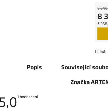
9 540
8 
6 938
Měrná
Tisk
Popis
Související soubo
Značka
ARTE
5,0
Průměrné
1 hodnocení
hodnocení
produktu
je