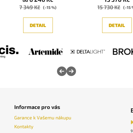
7 349 Kč
15 730 Kč
5,0
5,0
(–15 %)
(–15 
z
z
5
5
DETAIL
DETAIL
hvězdiček.
hvězdič
Informace pro vás
Garance k Vašemu nákupu
Kontakty
9