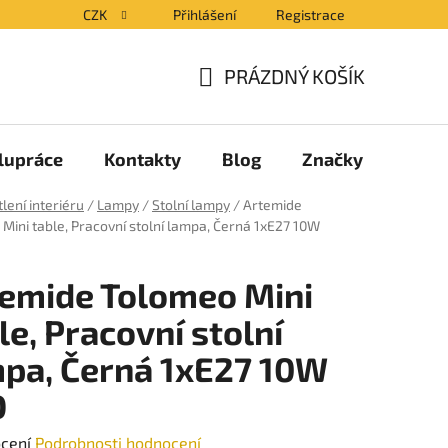
CZK
Přihlášení
Registrace
PRÁZDNÝ KOŠÍK
NÁKUPNÍ
KOŠÍK
lupráce
Kontakty
Blog
Značky
lení interiéru
/
Lampy
/
Stolní lampy
/
Artemide
Mini table, Pracovní stolní lampa, Černá 1xE27 10W
emide Tolomeo Mini
le, Pracovní stolní
pa, Černá 1xE27 10W
D
né
ocení
Podrobnosti hodnocení