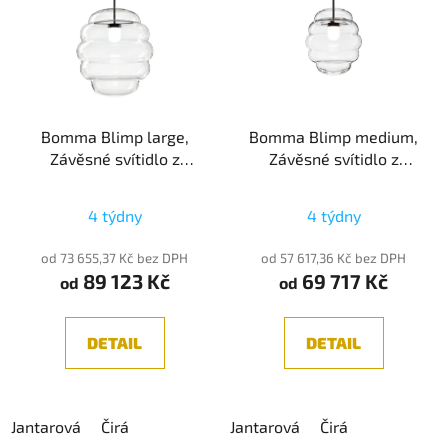
Bomma Blimp large,
Bomma Blimp medium,
Závěsné svítidlo z
Závěsné svítidlo z
foukaného křišťálu,
foukaného křišťálu,
24,5W 2700K
24,5W 2700K
4 týdny
4 týdny
od 73 655,37 Kč bez DPH
od 57 617,36 Kč bez DPH
89 123 Kč
69 717 Kč
od
od
DETAIL
DETAIL
Jantarová
Čirá
Jantarová
Čirá