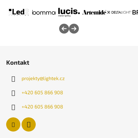
Z
á
Kontakt
p
a
projekty
@
lightek.cz
t
í
+420 605 866 908
+420 605 866 908