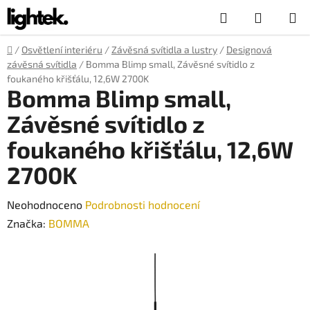
Přejít
Hledat
NÁKUP
na
obsah
KOŠÍK
Domů
/
Osvětlení interiéru
/
Závěsná svítidla a lustry
/
Designová
závěsná svítidla
/
Bomma Blimp small, Závěsné svítidlo z
foukaného křišťálu, 12,6W 2700K
Bomma Blimp small,
Závěsné svítidlo z
foukaného křišťálu, 12,6W
2700K
Průměrné
Neohodnoceno
Podrobnosti hodnocení
hodnocení
Značka:
BOMMA
produktu
je
0,0
z