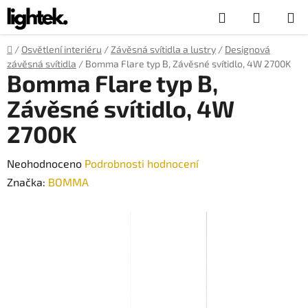
Přejít
Hledat
NÁKUP
na
obsah
KOŠÍK
Domů
/
Osvětlení interiéru
/
Závěsná svítidla a lustry
/
Designová
závěsná svítidla
/
Bomma Flare typ B, Závěsné svítidlo, 4W 2700K
Bomma Flare typ B,
Závěsné svítidlo, 4W
2700K
Průměrné
Neohodnoceno
Podrobnosti hodnocení
hodnocení
Značka:
BOMMA
produktu
je
0,0
z
5
hvězdiček.