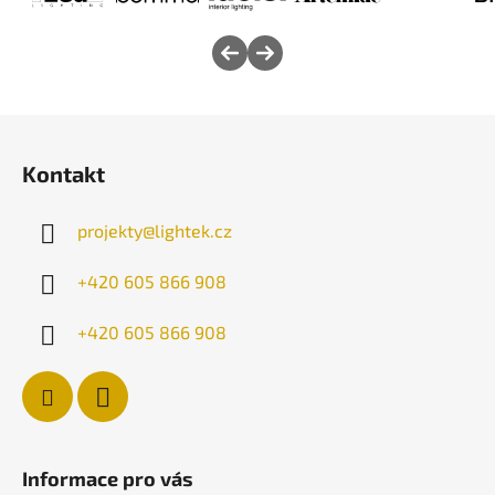
Z
á
Kontakt
p
a
projekty
@
lightek.cz
t
í
+420 605 866 908
+420 605 866 908
Informace pro vás