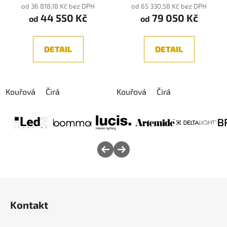
od 36 818,18 Kč bez DPH
od 65 330,58 Kč bez DPH
44 550 Kč
79 050 Kč
od
od
DETAIL
DETAIL
Kouřová
Čirá
Kouřová
Čirá
Z
á
Kontakt
p
a