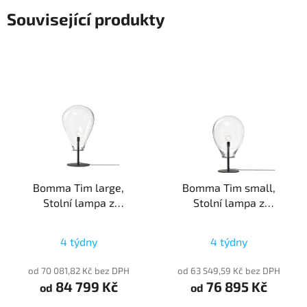
Související produkty
Bomma Tim large,
Bomma Tim small,
Stolní lampa z
Stolní lampa z
foukaného křišťálu,
foukaného křišťálu,
1xE27
1xE27
4 týdny
4 týdny
od 70 081,82 Kč bez DPH
od 63 549,59 Kč bez DPH
84 799 Kč
76 895 Kč
od
od