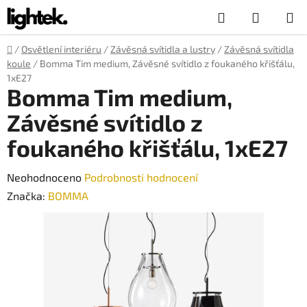
Přejít
Hledat
NÁKUP
na
obsah
KOŠÍK
Domů
/
Osvětlení interiéru
/
Závěsná svítidla a lustry
/
Závěsná svítidla
koule
/
Bomma Tim medium, Závěsné svítidlo z foukaného křišťálu,
1xE27
Bomma Tim medium,
Závěsné svítidlo z
foukaného křišťálu, 1xE27
Průměrné
Neohodnoceno
Podrobnosti hodnocení
hodnocení
Značka:
BOMMA
produktu
je
0,0
z
5
hvězdiček.