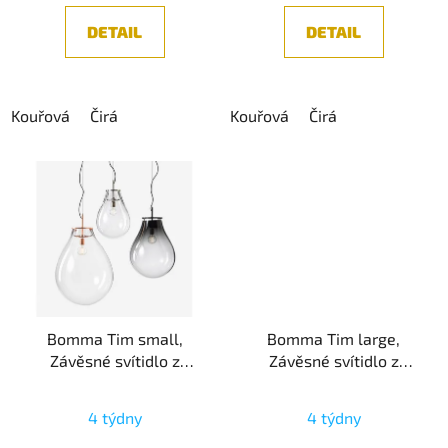
DETAIL
DETAIL
Kouřová
Čirá
Kouřová
Čirá
Bomma Tim small,
Bomma Tim large,
Závěsné svítidlo z
Závěsné svítidlo z
foukaného křišťálu,
foukaného křišťálu,
1xE27
1xE27
4 týdny
4 týdny