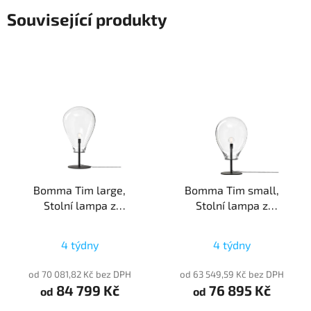
Související produkty
Bomma Tim large,
Bomma Tim small,
Stolní lampa z
Stolní lampa z
foukaného křišťálu,
foukaného křišťálu,
1xE27
1xE27
4 týdny
4 týdny
od 70 081,82 Kč bez DPH
od 63 549,59 Kč bez DPH
84 799 Kč
76 895 Kč
od
od