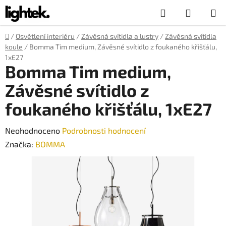
Přejít
Hledat
NÁKUP
na
obsah
KOŠÍK
Domů
/
Osvětlení interiéru
/
Závěsná svítidla a lustry
/
Závěsná svítidla
koule
/
Bomma Tim medium, Závěsné svítidlo z foukaného křišťálu,
1xE27
Bomma Tim medium,
Závěsné svítidlo z
foukaného křišťálu, 1xE27
Průměrné
Neohodnoceno
Podrobnosti hodnocení
hodnocení
Značka:
BOMMA
produktu
je
0,0
z
5
hvězdiček.