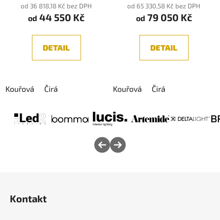
od 36 818,18 Kč bez DPH
od 65 330,58 Kč bez DPH
44 550 Kč
79 050 Kč
od
od
DETAIL
DETAIL
Kouřová
Čirá
Kouřová
Čirá
Z
á
Kontakt
p
a