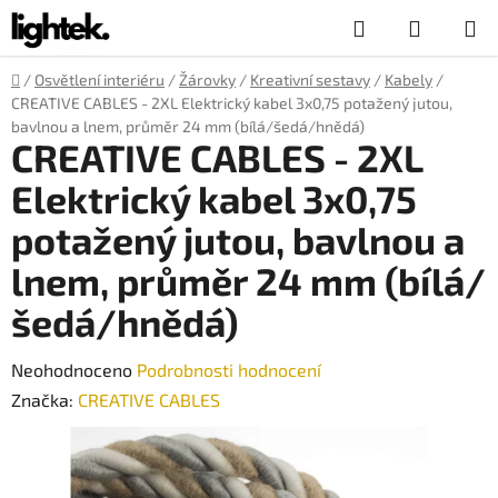
Přejít
Hledat
NÁKUP
na
obsah
KOŠÍK
Domů
/
Osvětlení interiéru
/
Žárovky
/
Kreativní sestavy
/
Kabely
/
CREATIVE CABLES - 2XL Elektrický kabel 3x0,75 potažený jutou,
bavlnou a lnem, průměr 24 mm (bílá/šedá/hnědá)
CREATIVE CABLES - 2XL
Elektrický kabel 3x0,75
potažený jutou, bavlnou a
lnem, průměr 24 mm (bílá/
šedá/hnědá)
Průměrné
Neohodnoceno
Podrobnosti hodnocení
hodnocení
Značka:
CREATIVE CABLES
produktu
je
0,0