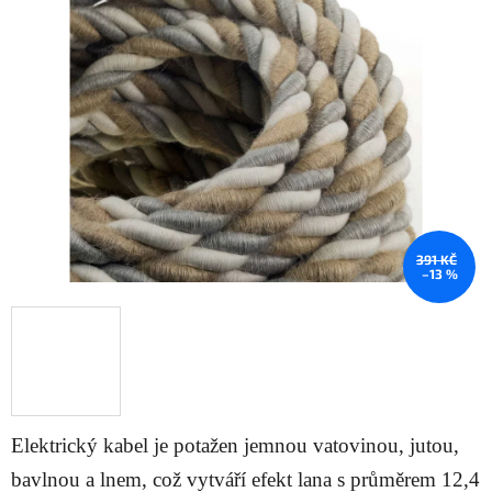
z
5
hvězdiček.
391 KČ
–13 %
Elektrický kabel je potažen jemnou vatovinou, jutou,
bavlnou a lnem, což vytváří efekt lana s průměrem 12,4