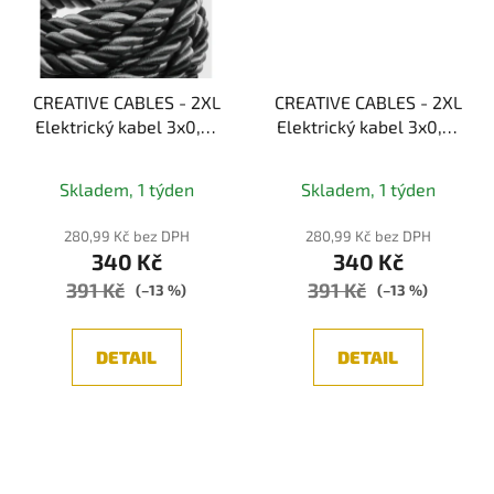
CREATIVE CABLES - 2XL
CREATIVE CABLES - 2XL
Elektrický kabel 3x0,75
Elektrický kabel 3x0,75
potažený hedvábní
potažený textilií,
textilií Orleans, průměr
průměr 24 mm (zelená)
Skladem, 1 týden
Skladem, 1 týden
24 mm (černá/šedá)
280,99 Kč bez DPH
280,99 Kč bez DPH
340 Kč
340 Kč
391 Kč
391 Kč
(–13 %)
(–13 %)
DETAIL
DETAIL