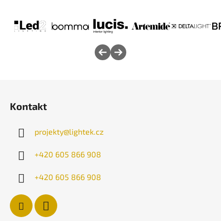
Z
á
Kontakt
p
a
projekty
@
lightek.cz
t
í
+420 605 866 908
+420 605 866 908