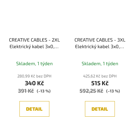
CREATIVE CABLES - 2XL
CREATIVE CABLES - 3XL
Elektrický kabel 3x0,75
Elektrický kabel 3x0,75
potažený textilií,
potažený bavlnou,
průměr 24 mm (bordon)
průměr 30 mm (bílá)
Skladem, 1 týden
Skladem, 1 týden
280,99 Kč bez DPH
425,62 Kč bez DPH
340 Kč
515 Kč
391 Kč
592,25 Kč
(–13 %)
(–13 %)
DETAIL
DETAIL