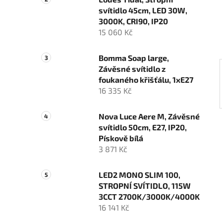
n
svítidlo 45cm, LED 30W,
í
3000K, CRI90, IP20
p
15 060 Kč
a
n
Bomma Soap large,
e
Závěsné svítidlo z
l
foukaného křišťálu, 1xE27
16 335 Kč
Nova Luce Aere M, Závěsné
svítidlo 50cm, E27, IP20,
Pískově bílá
3 871 Kč
LED2 MONO SLIM 100,
STROPNÍ SVÍTIDLO, 115W
3CCT 2700K/3000K/4000K
16 141 Kč