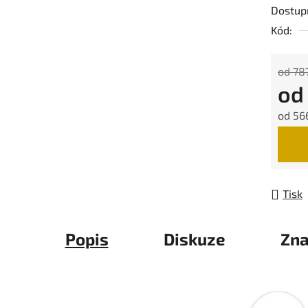
Dostup
Kód:
od 787
o
od
566
Měrná
Tisk
Popis
Diskuze
Zna