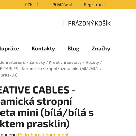
CZK
Přihlášení
Registrace
PRÁZDNÝ KOŠÍK
NÁKUPNÍ
KOŠÍK
lupráce
Kontakty
Blog
Značky
lení interiéru
/
Žárovky
/
Kreativní sestavy
/
Rozety
/
 CABLES - Keramická stropní rozeta mini (bílá/bílá s
prasklin)
ATIVE CABLES -
amická stropní
eta mini (bílá/bílá s
ktem prasklin)
né
dnoceno
Podrobnosti hodnocení