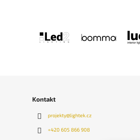
Z
á
Kontakt
p
a
projekty
@
lightek.cz
t
í
+420 605 866 908