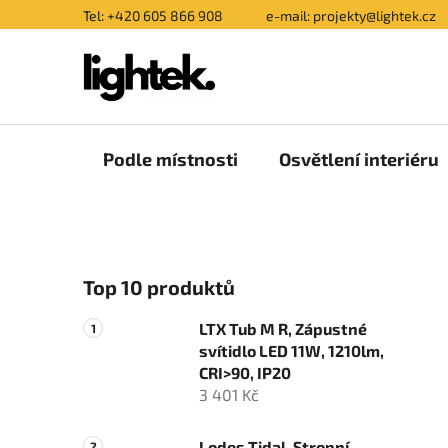
Přejít
Tel: +420 605 866 908
e-mail: projekty@lightek.cz
na
obsah
Podle místnosti
Osvětlení interiéru
P
Top 10 produktů
o
s
LTX Tub M R, Zápustné
t
svítidlo LED 11W, 1210lm,
r
CRI>90, IP20
a
3 401 Kč
n
Lodes Tidal, Stropní