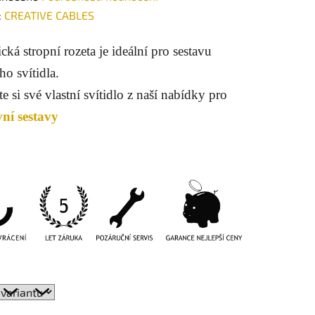
ení
:
CREATIVE CABLES
tu
ká stropní rozeta je ideální pro sestavu
ího
svítidla.
e si své vlastní svítidlo z naší nabídky pro
vní sestavy
ek.