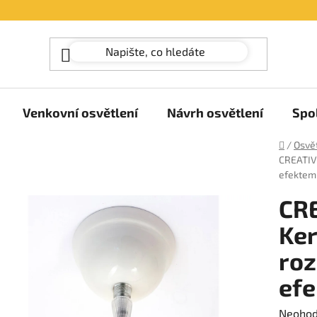
Venkovní osvětlení
Návrh osvětlení
Spo
Domů
/
Osvět
CREATIVE
efektem 
CRE
Ker
roz
efe
Průměr
Neoho