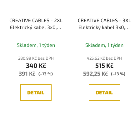
CREATIVE CABLES - 2XL
CREATIVE CABLES - 3XL
Elektrický kabel 3x0,75
Elektrický kabel 3x0,75
potažený textilií,
potažený bavlnou,
průměr 24 mm (bordon)
průměr 30 mm (bílá)
Skladem, 1 týden
Skladem, 1 týden
280,99 Kč bez DPH
425,62 Kč bez DPH
340 Kč
515 Kč
391 Kč
592,25 Kč
(–13 %)
(–13 %)
DETAIL
DETAIL