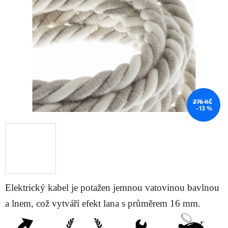
5
hvězdiček.
276 KČ
–13 %
Elektrický kabel je potažen jemnou vatovinou bavlnou
a lnem, což vytváří efekt lana s průměrem 16 mm.