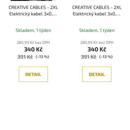
CREATIVE CABLES - 2XL
CREATIVE CABLES - 2XL
Elektrický kabel 3x0,75
Elektrický kabel 3x0,75
potažený hedvábní
potažený textilií,
textilií Orleans, průměr
průměr 24 mm (zelená)
Skladem, 1 týden
Skladem, 1 týden
24 mm (černá/šedá)
280,99 Kč bez DPH
280,99 Kč bez DPH
340 Kč
340 Kč
391 Kč
391 Kč
(–13 %)
(–13 %)
DETAIL
DETAIL