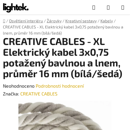
Přejít
Hledat
NÁKUP
na
obsah
KOŠÍK
Domů
/
Osvětlení interiéru
/
Žárovky
/
Kreativní sestavy
/
Kabely
/
CREATIVE CABLES - XL Elektrický kabel 3x0,75 potažený bavlnou a
lnem, průměr 16 mm (bílá/šedá)
CREATIVE CABLES - XL
Elektrický kabel 3x0,75
potažený bavlnou a lnem,
průměr 16 mm (bílá/šedá)
Průměrné
Neohodnoceno
Podrobnosti hodnocení
hodnocení
Značka:
CREATIVE CABLES
produktu
je
0,0
z