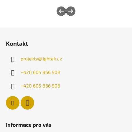
Z
á
Kontakt
p
a
projekty
@
lightek.cz
t
í
+420 605 866 908
+420 605 866 908
Informace pro vás