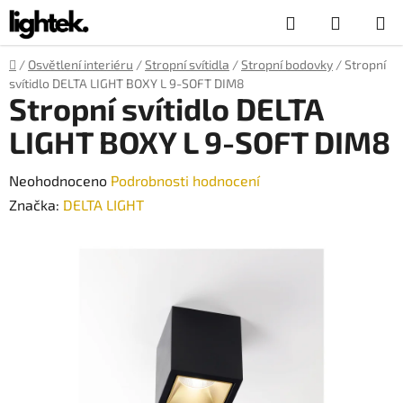
Přejít
Hledat
NÁKUP
na
obsah
KOŠÍK
Domů
/
Osvětlení interiéru
/
Stropní svítidla
/
Stropní bodovky
/
Stropní
svítidlo DELTA LIGHT BOXY L 9-SOFT DIM8
Stropní svítidlo DELTA
LIGHT BOXY L 9-SOFT DIM8
Průměrné
Neohodnoceno
Podrobnosti hodnocení
hodnocení
Značka:
DELTA LIGHT
produktu
je
0,0
z
5
hvězdiček.