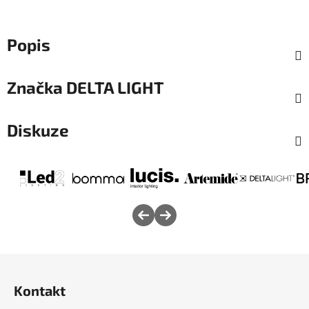
Popis
Značka
DELTA LIGHT
Diskuze
Z
á
Kontakt
p