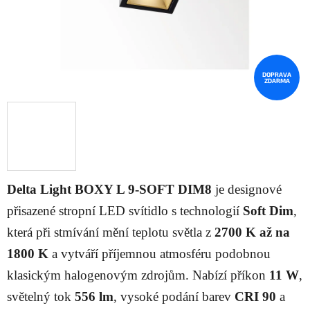
DOPRAVA
ZDARMA
Delta Light BOXY L 9-SOFT DIM8
je designové
přisazené stropní LED svítidlo s technologií
Soft Dim
,
která při stmívání mění teplotu světla z
2700 K až na
1800 K
a vytváří příjemnou atmosféru podobnou
klasickým halogenovým zdrojům. Nabízí příkon
11 W
,
světelný tok
556 lm
, vysoké podání barev
CRI 90
a