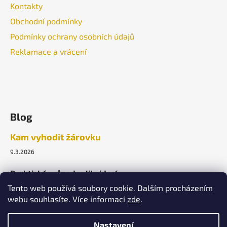
Kontakty
Obchodní podmínky
Podmínky ochrany osobních údajů
Reklamace a vrácení
Blog
Kam vyhodit žárovku
9.3.2026
Praktický průvodce likvidací.
Tento web používá soubory cookie. Dalším procházením
webu souhlasíte. Více informací
zde
.
ARCHIV
Nastavení