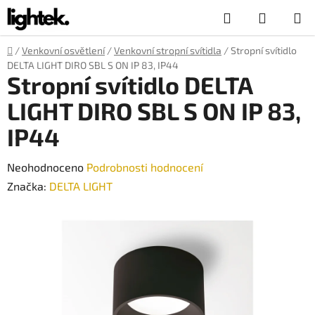
Přejít
Hledat
NÁKUP
na
obsah
KOŠÍK
Domů
/
Venkovní osvětlení
/
Venkovní stropní svítidla
/
Stropní svítidlo
DELTA LIGHT DIRO SBL S ON IP 83, IP44
Stropní svítidlo DELTA
LIGHT DIRO SBL S ON IP 83,
IP44
Průměrné
Neohodnoceno
Podrobnosti hodnocení
hodnocení
Značka:
DELTA LIGHT
produktu
je
0,0
z
5
hvězdiček.