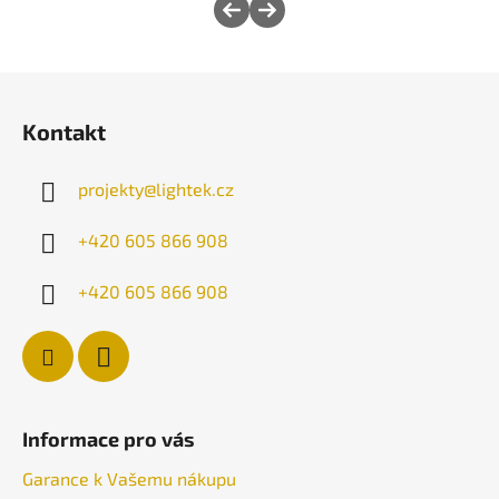
Z
á
Kontakt
p
a
projekty
@
lightek.cz
t
í
+420 605 866 908
+420 605 866 908
Informace pro vás
Garance k Vašemu nákupu