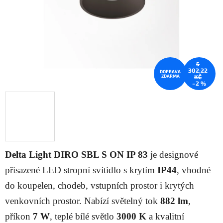
5
302,22
DOPRAVA
ZDARMA
KČ
–2 %
Delta Light DIRO SBL S ON IP 83
je designové
přisazené LED stropní svítidlo s krytím
IP44
, vhodné
do koupelen, chodeb, vstupních prostor i krytých
venkovních prostor. Nabízí světelný tok
882 lm
,
příkon
7 W
, teplé bílé světlo
3000 K
a kvalitní