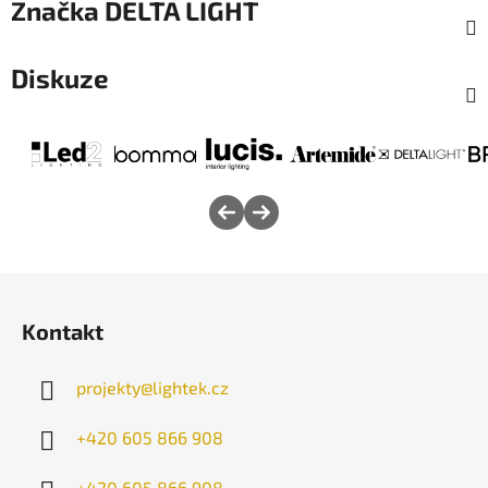
Značka
DELTA LIGHT
Diskuze
Z
á
Kontakt
p
a
projekty
@
lightek.cz
t
í
+420 605 866 908
+420 605 866 908