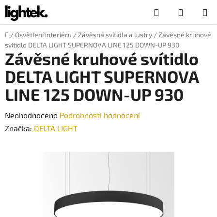
Přejít
Hledat
NÁKUP
na
obsah
KOŠÍK
Domů
/
Osvětlení interiéru
/
Závěsná svítidla a lustry
/
Závěsné kruhové
svítidlo DELTA LIGHT SUPERNOVA LINE 125 DOWN-UP 930
Závěsné kruhové svítidlo
DELTA LIGHT SUPERNOVA
LINE 125 DOWN-UP 930
Průměrné
Neohodnoceno
Podrobnosti hodnocení
hodnocení
Značka:
DELTA LIGHT
produktu
je
0,0
z
5
hvězdiček.