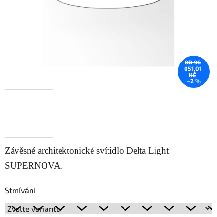
OD 96
051,01
KČ
–2 %
Závěsné architektonické svítidlo Delta Light
SUPERNOVA.
Stmívání