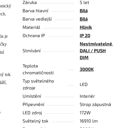
Záruka
5 let
tonický
Barva hlavní
Bílá
ech.
Barva vedlejší
Bílá
Materiál
Hliník
Ochrana IP
IP 20
la je
Nestmívatelné
,
ačky
Stmívání
DALI / PUSH
lní
DIM
Teplota
3000K
chromatičnosti
ný tok
Typ světelného
áří,
LED
zdroje
Umístění
Interiér
Připevnění
Strop zápustná
LED zdroj
172W
é
Světelný tok
16910 lm