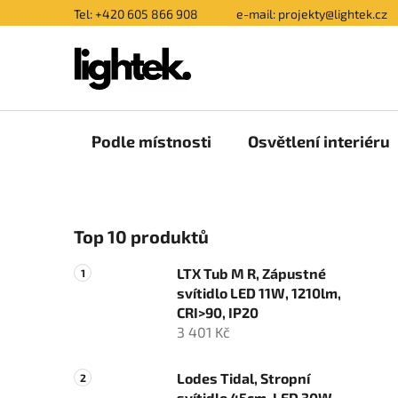
Přejít
Tel: +420 605 866 908
e-mail: projekty@lightek.cz
na
obsah
Podle místnosti
Osvětlení interiéru
P
Top 10 produktů
o
s
LTX Tub M R, Zápustné
t
svítidlo LED 11W, 1210lm,
r
CRI>90, IP20
a
3 401 Kč
n
n
Lodes Tidal, Stropní
svítidlo 45cm, LED 30W,