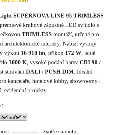
:
DELTA LIGHT
tu
 Light SUPERNOVA LINE 95 TRIMLESS
 prémiové kruhové zápustné LED svítidlo s
mečkovou
TRIMLESS
montáží, určené pro
í architektonické interiéry. Nabízí vysoký
ek.
ný výkon
16 910 lm
, příkon
172 W
, teplé
ětlo
3000 K
, vysoké podání barev
CRI 90
a
t stmívání
DALI / PUSH DIM
. Ideální
 pro kanceláře, hotelové lobby, showroomy i
 rezidenční projekty.
ní
nost
Zvolte variantu