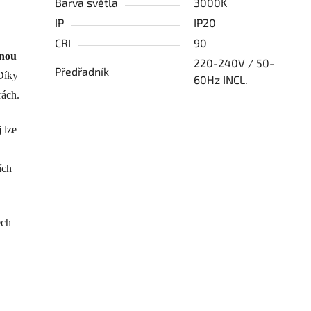
Barva světla
3000K
IP
IP20
CRI
90
tnou
220-240V / 50-
Předřadník
Díky
60Hz INCL.
rách.
 lze
ích
ech