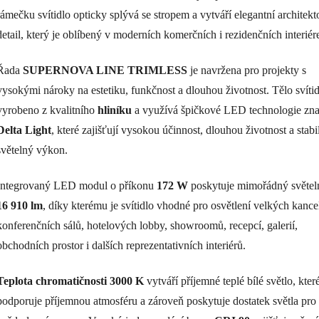
rámečku svítidlo opticky splývá se stropem a vytváří elegantní architek
detail, který je oblíbený v moderních komerčních i rezidenčních interiér
Řada
SUPERNOVA LINE TRIMLESS
je navržena pro projekty s
vysokými nároky na estetiku, funkčnost a dlouhou životnost. Tělo svítid
vyrobeno z kvalitního
hliníku
a využívá špičkové LED technologie zn
Delta Light
, které zajišťují vysokou účinnost, dlouhou životnost a stabi
světelný výkon.
Integrovaný LED modul o příkonu
172 W
poskytuje mimořádný světel
16 910 lm
, díky kterému je svítidlo vhodné pro osvětlení velkých kancel
konferenčních sálů, hotelových lobby, showroomů, recepcí, galerií,
obchodních prostor i dalších reprezentativních interiérů.
Teplota chromatičnosti 3000 K
vytváří příjemné teplé bílé světlo, kter
podporuje příjemnou atmosféru a zároveň poskytuje dostatek světla pro