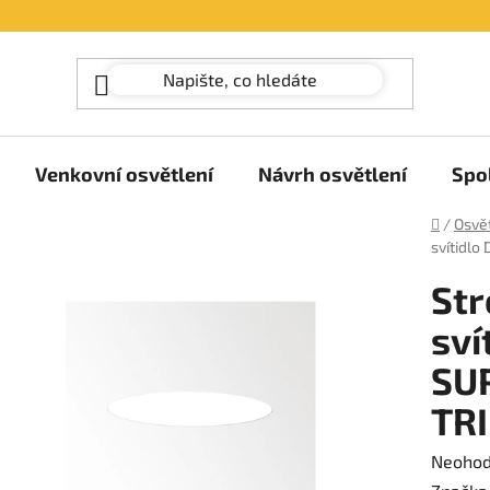
Venkovní osvětlení
Návrh osvětlení
Spo
Domů
/
Osvět
svítidl
Str
sví
SU
TR
Průměr
Neoho
hodnoc