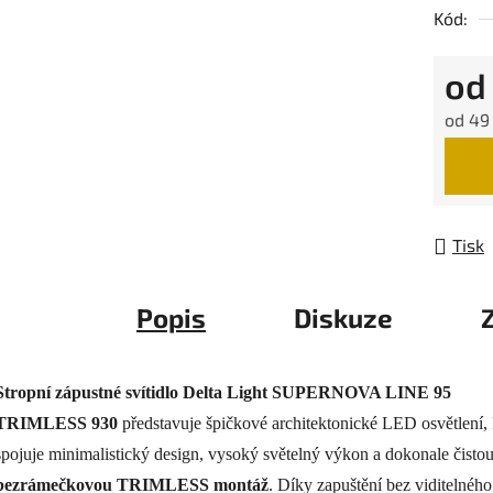
Kód:
o
od
49 
Měrná
Tisk
Popis
Diskuze
Stropní zápustné svítidlo Delta Light SUPERNOVA LINE 95
TRIMLESS 930
představuje špičkové architektonické LED osvětlení, 
spojuje minimalistický design, vysoký světelný výkon a dokonale čisto
bezrámečkovou TRIMLESS montáž
. Díky zapuštění bez viditelného