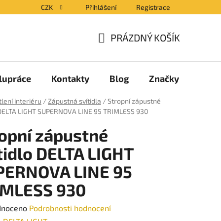
CZK
Přihlášení
Registrace
PRÁZDNÝ KOŠÍK
NÁKUPNÍ
KOŠÍK
lupráce
Kontakty
Blog
Značky
lení interiéru
/
Zápustná svítidla
/
Stropní zápustné
o DELTA LIGHT SUPERNOVA LINE 95 TRIMLESS 930
opní zápustné
tidlo DELTA LIGHT
PERNOVA LINE 95
IMLESS 930
né
dnoceno
Podrobnosti hodnocení
ení