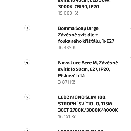
í
3000K, CRI90, IP20
p
15 060 Kč
a
n
Bomma Soap large,
e
Závěsné svítidlo z
l
foukaného křišťálu, 1xE27
16 335 Kč
Nova Luce Aere M, Závěsné
svítidlo 50cm, E27, IP20,
Pískově bílá
3 871 Kč
LED2 MONO SLIM 100,
STROPNÍ SVÍTIDLO, 115W
3CCT 2700K/3000K/4000K
16 141 Kč