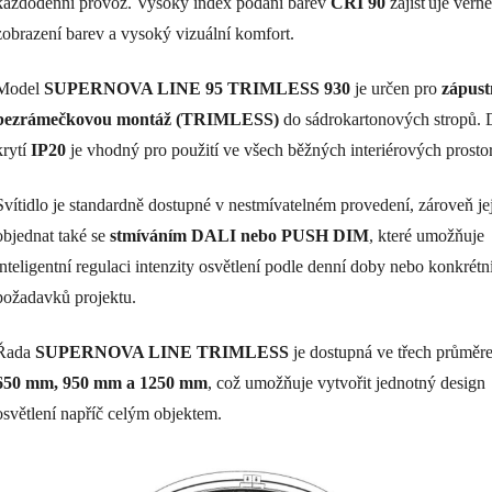
každodenní provoz. Vysoký index podání barev
CRI 90
zajišťuje věrné
zobrazení barev a vysoký vizuální komfort.
Model
SUPERNOVA LINE 95 TRIMLESS 930
je určen pro
zápus
bezrámečkovou montáž (TRIMLESS)
do sádrokartonových stropů. 
krytí
IP20
je vhodný pro použití ve všech běžných interiérových prosto
Svítidlo je standardně dostupné v nestmívatelném provedení, zároveň jej
objednat také se
stmíváním DALI nebo PUSH DIM
, které umožňuje
inteligentní regulaci intenzity osvětlení podle denní doby nebo konkrétn
požadavků projektu.
Řada
SUPERNOVA LINE TRIMLESS
je dostupná ve třech průměr
650 mm, 950 mm a 1250 mm
, což umožňuje vytvořit jednotný design
osvětlení napříč celým objektem.