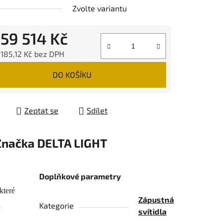
Zvolte variantu
d
59 514 Kč
185,12 Kč
bez DPH
 cena:
DO KOŠÍKU
Zeptat se
Sdílet
Značka
DELTA LIGHT
Doplňkové parametry
které
Zápustná
u
Kategorie
svítidla