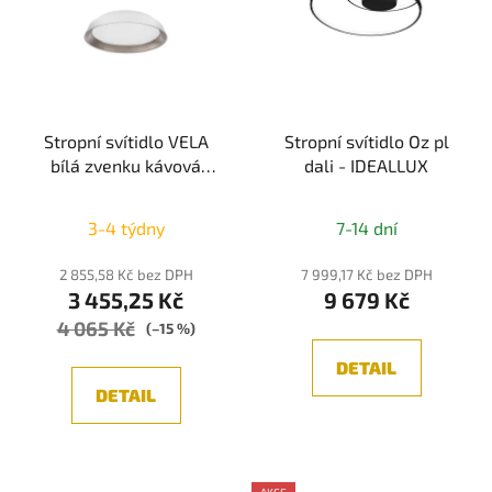
Stropní svítidlo VELA
Stropní svítidlo Oz pl
bílá zvenku kávová
dali - IDEALLUX
hnědá uvnitř hliník a
akryl LED 30W 230V CRI
3-4 týdny
7-14 dní
80 3000K IP20
stmívatelné - NOVA
2 855,58 Kč bez DPH
7 999,17 Kč bez DPH
LUCE
3 455,25 Kč
9 679 Kč
4 065 Kč
(–15 %)
DETAIL
DETAIL
AKCE