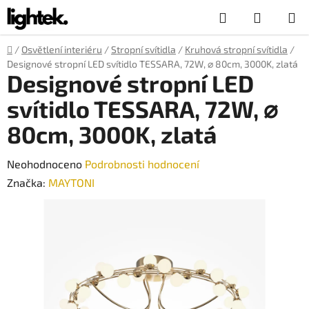
Přejít
Hledat
NÁKUP
na
obsah
KOŠÍK
Domů
/
Osvětlení interiéru
/
Stropní svítidla
/
Kruhová stropní svítidla
/
Designové stropní LED svítidlo TESSARA, 72W, ⌀ 80cm, 3000K, zlatá
Designové stropní LED
svítidlo TESSARA, 72W, ⌀
80cm, 3000K, zlatá
Průměrné
Neohodnoceno
Podrobnosti hodnocení
hodnocení
Značka:
MAYTONI
produktu
je
0,0
z
5
hvězdiček.