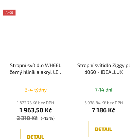
AKCE
Stropní svítidlo WHEEL
Stropní svítidlo Ziggy pl
černý hliník a akryl LED
d060 - IDEALLUX
30W 230V 3000K IP20 -
NOVA LUCE
3-4 týdny
7-14 dní
1 622,73 Kč bez DPH
5 938,84 Kč bez DPH
1 963,50 Kč
7 186 Kč
2 310 Kč
(–15 %)
DETAIL
DETAIL