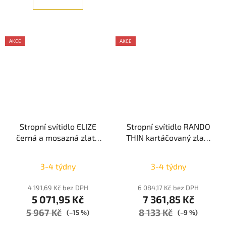
AKCE
AKCE
Stropní svítidlo ELIZE
Stropní svítidlo RANDO
černá a mosazná zlatá
THIN kartáčovaný zlatý
ocel, hliník a silikon LED
hliník a akryl LED 50W
28W 230V 3000K IP20
230V 3000K IP20
3-4 týdny
3-4 týdny
stmívatelné - NOVA
stmívatelné - NOVA
LUCE
LUCE
4 191,69 Kč bez DPH
6 084,17 Kč bez DPH
5 071,95 Kč
7 361,85 Kč
5 967 Kč
8 133 Kč
(–15 %)
(–9 %)