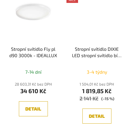
Stropní svítidlo Fly pl
Stropní svítidlo DIXIE
d90 3000k - IDEALLUX
LED stropní svítidlo bílá
36W
3000K/4000K/6500K
7-14 dní
3-4 týdny
D400 H25 - NOVA LUCE
28 603,31 Kč bez DPH
1 504,01 Kč bez DPH
34 610 Kč
1 819,85 Kč
2 141 Kč
(–15 %)
DETAIL
DETAIL