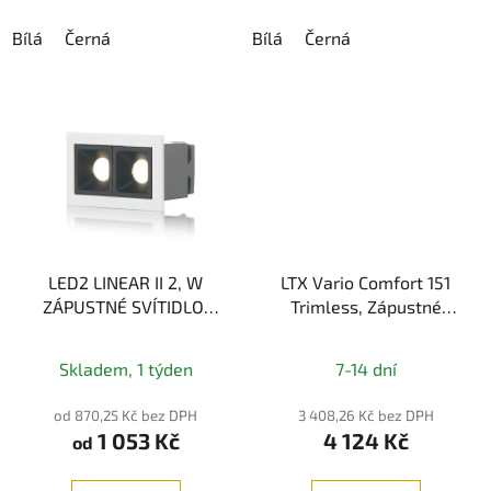
Bílá
Černá
Bílá
Černá
LED2 LINEAR II 2, W
LTX Vario Comfort 151
ZÁPUSTNÉ SVÍTIDLO,
Trimless, Zápustné
BÍLÁ 4W, 3CCT
svítidlo, 9W, 672lm,
3000/3500/4000 K
3000K/4000K, IP20,
Skladem, 1 týden
7-14 dní
černá
od 870,25 Kč bez DPH
3 408,26 Kč bez DPH
1 053 Kč
4 124 Kč
od