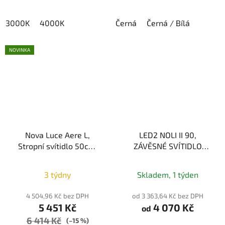
3000K
4000K
Černá
Černá / Bílá
NOVINKA
Nova Luce Aere L,
LED2 NOLI II 90,
Stropní svítidlo 50cm,
ZÁVĚSNÉ SVÍTIDLO
E27, IP20, Pískově bílá
BÍLÁ/ČERNÁ 30W, 3CCT
Průměrné
3000K/3500K/4000K
3 týdny
Skladem, 1 týden
hodnocení
produktu
4 504,96 Kč bez DPH
od 3 363,64 Kč bez DPH
5 451 Kč
4 070 Kč
je
od
6 414 Kč
4,0
(–15 %)