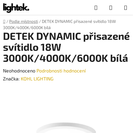
Přejít
Hledat
NÁKUP
na
obsah
KOŠÍK
Domů
/
Podle místnosti
/
DETEK DYNAMIC přisazené svítidlo 18W
3000K/4000K/6000K bílá
DETEK DYNAMIC přisazené
svítidlo 18W
3000K/4000K/6000K bílá
Průměrné
Neohodnoceno
Podrobnosti hodnocení
hodnocení
Značka:
KOHL LIGHTING
produktu
je
0,0
z
5
hvězdiček.