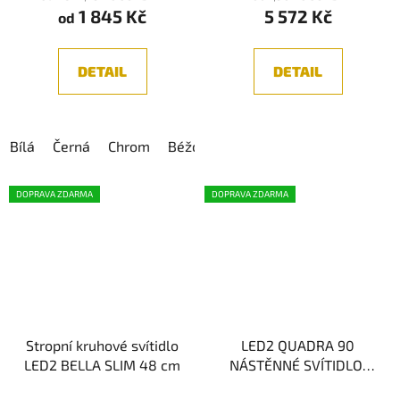
1 845 Kč
5 572 Kč
od
DETAIL
DETAIL
Bílá
Černá
Chrom
Béžová
Mosaz
Bronzová
Dia
DOPRAVA ZDARMA
DOPRAVA ZDARMA
Stropní kruhové svítidlo
LED2 QUADRA 90
LED2 BELLA SLIM 48 cm
NÁSTĚNNÉ SVÍTIDLO,
CHROM 18W 2CCT