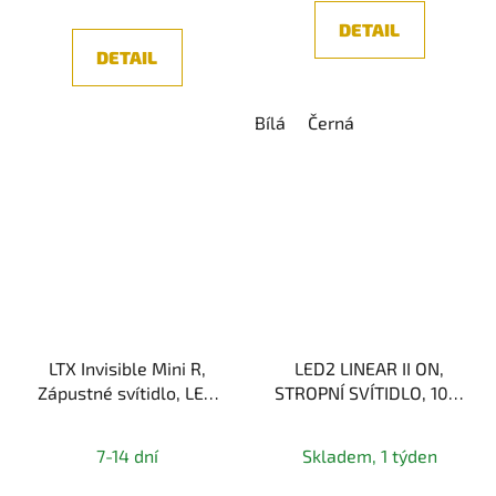
z
DETAIL
5
DETAIL
hvězdiček.
Bílá
Černá
LTX Invisible Mini R,
LED2 LINEAR II ON,
Zápustné svítidlo, LED
STROPNÍ SVÍTIDLO, 10W
6,3W, 640lm, CRI>90,
3CCT
IP44
2700K/3300K/4000K
7-14 dní
Skladem, 1 týden