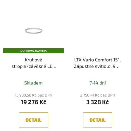
DOPRAVA ZDARMA
Kruhové
LTX Vario Comfort 151,
stropní/závěsné LED
Zápustné svítidlo, 9W,
svítidlo XAMBIT, bílá pr.
672lm, 3000K/4000K,
80 cm 57W
IP20, černá
Skladem
7-14 dní
15 930,58 Kč bez DPH
2 750,41 Kč bez DPH
19 276 Kč
3 328 Kč
DETAIL
DETAIL