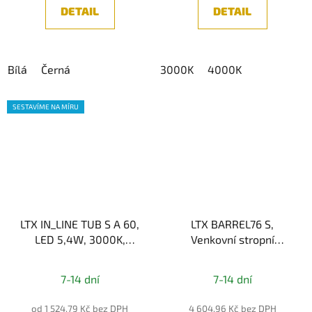
DETAIL
DETAIL
Bílá
Černá
3000K
4000K
SESTAVÍME NA MÍRU
LTX IN_LINE TUB S A 60,
LTX BARREL76 S,
LED 5,4W, 3000K,
Venkovní stropní
535lm, DALI CRI90, IP20
svítidlo, LED 9W,
3000K, 1200lm, IP65,
7-14 dní
7-14 dní
Šedá
od 1 524,79 Kč bez DPH
4 604,96 Kč bez DPH