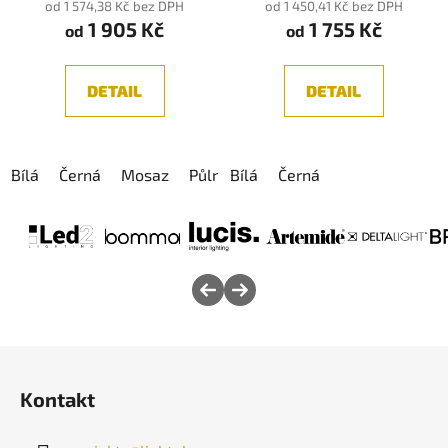
od 1 574,38 Kč bez DPH
od 1 450,41 Kč bez DPH
1 905 Kč
1 755 Kč
od
od
DETAIL
DETAIL
Bílá
Černá
Mosaz
Půlnoc
Bílá
Diamant
Černá
Z
á
Kontakt
p
a