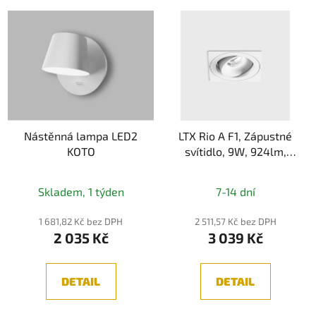
Nástěnná lampa LED2
LTX Rio A F1, Zápustné
KOTO
svítidlo, 9W, 924lm,
3000K/4000K, IP44
Skladem, 1 týden
7-14 dní
1 681,82 Kč bez DPH
2 511,57 Kč bez DPH
2 035 Kč
3 039 Kč
DETAIL
DETAIL