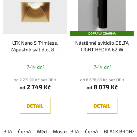
DOPRAVA ZDARMA
LTX Nano S Trimless,
Nástěnné svítidlo DELTA
Zápustné svítidlo, 8W,
LIGHT HEDRA 62 W
640lm, CRI90, IP44
DOWN-UP Hi
7-14 dní
7-14 dní
od 2 271,90 Kč bez DPH
od 6 676,86 Kč bez DPH
2 749 Kč
8 079 Kč
od
od
DETAIL
DETAIL
Bílá
Černá
Měď
Mosaz
Bílá
Černá
BLACK BRONZ