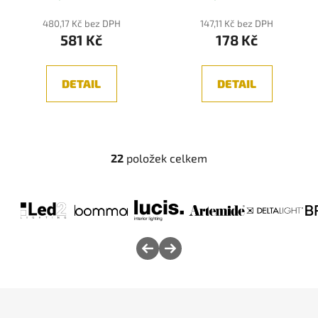
480,17 Kč bez DPH
147,11 Kč bez DPH
581 Kč
178 Kč
DETAIL
DETAIL
22
položek celkem
O
v
l
á
d
a
c
í
p
Z
r
á