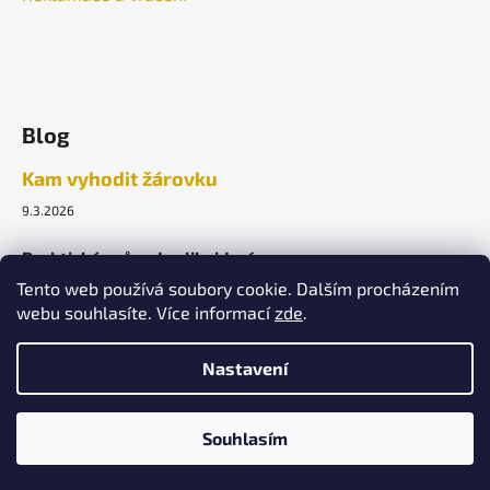
Blog
Kam vyhodit žárovku
9.3.2026
Praktický průvodce likvidací.
Tento web používá soubory cookie. Dalším procházením
webu souhlasíte. Více informací
zde
.
ARCHIV
Nastavení
Vytvořil Shoptet
Souhlasím
Copyright 2026
Lightek Design s.r.o.
. Všechna práva
vyhrazena.