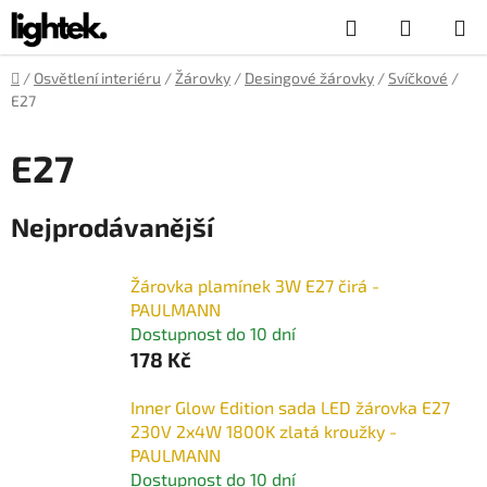
Přejít
Hledat
NÁKUP
na
obsah
KOŠÍK
Domů
/
Osvětlení interiéru
/
Žárovky
/
Desingové žárovky
/
Svíčkové
/
E27
E27
Nejprodávanější
Žárovka plamínek 3W E27 čirá -
PAULMANN
Dostupnost do 10 dní
178 Kč
Inner Glow Edition sada LED žárovka E27
230V 2x4W 1800K zlatá kroužky -
PAULMANN
Dostupnost do 10 dní