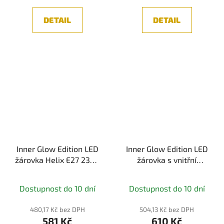
DETAIL
DETAIL
Inner Glow Edition LED
Inner Glow Edition LED
žárovka Helix E27 230V
žárovka s vnitřní
3,5W 1800K zlatá -
spirálou E27 230V 3,6W
PAULMANN
1800K zlatá -
Dostupnost do 10 dní
Dostupnost do 10 dní
PAULMANN
480,17 Kč bez DPH
504,13 Kč bez DPH
581 Kč
610 Kč