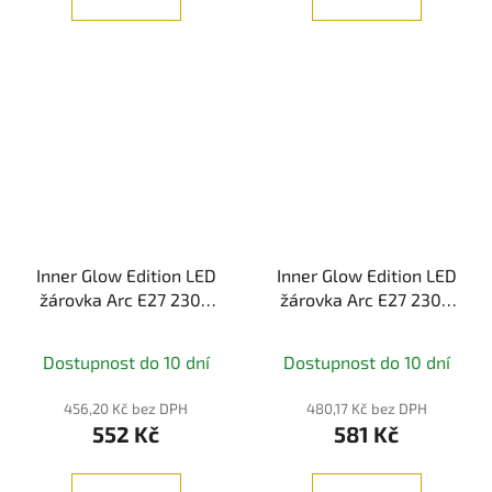
Inner Glow Edition LED
Inner Glow Edition LED
žárovka Arc E27 230V
žárovka Arc E27 230V
3,5W 1800K kouřové
3,5W 1800K zlatá -
sklo - PAULMANN
PAULMANN
Dostupnost do 10 dní
Dostupnost do 10 dní
456,20 Kč bez DPH
480,17 Kč bez DPH
552 Kč
581 Kč