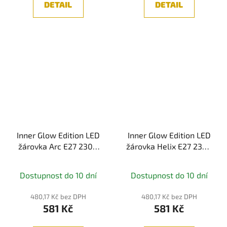
DETAIL
DETAIL
Inner Glow Edition LED
Inner Glow Edition LED
žárovka Arc E27 230V
žárovka Helix E27 230V
3,5W 1800K zlatá -
3,5W 1800K kouřové
PAULMANN
sklo - PAULMANN
Dostupnost do 10 dní
Dostupnost do 10 dní
480,17 Kč bez DPH
480,17 Kč bez DPH
581 Kč
581 Kč