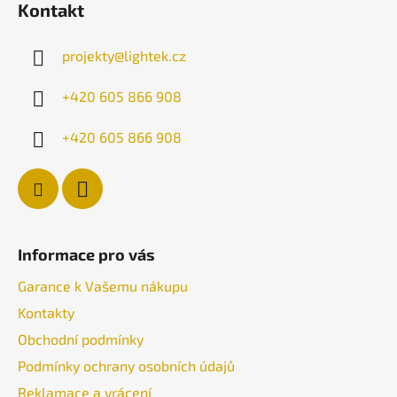
v
Kontakt
p
k
a
y
projekty
@
lightek.cz
v
t
ý
í
+420 605 866 908
p
i
+420 605 866 908
s
u
Informace pro vás
Garance k Vašemu nákupu
Kontakty
Obchodní podmínky
Podmínky ochrany osobních údajů
Reklamace a vrácení