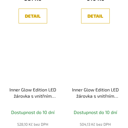
DETAIL
DETAIL
Inner Glow Edition LED
Inner Glow Edition LED
žárovka s vnitřním
žárovka s vnitřním
kroužkem E27 230V
kroužkem E27 230V
3,6W 1800K zlatá -
3,6W 1800K zlatá -
Dostupnost do 10 dní
Dostupnost do 10 dní
PAULMANN
PAULMANN
528,10 Kč bez DPH
504,13 Kč bez DPH