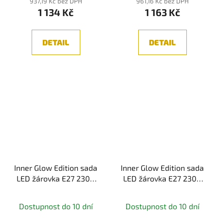
937,19 Kč bez DPH
961,16 Kč bez DPH
1 134 Kč
1 163 Kč
DETAIL
DETAIL
Inner Glow Edition sada
Inner Glow Edition sada
LED žárovka E27 230V
LED žárovka E27 230V
2x4W 1800K zlatá
2x4W 1800K zlatá
spirála - PAULMANN
spirála - PAULMANN
Dostupnost do 10 dní
Dostupnost do 10 dní