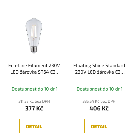
Eco-Line Filament 230V
Floating Shine Standard
LED žárovka ST64 E27
230V LED žárovka E27
4W 4000K čirá -
2,8W 1800K kouřové
PAULMANN
sklo - PAULMANN
Dostupnost do 10 dní
Dostupnost do 10 dní
311,57 Kč bez DPH
335,54 Kč bez DPH
377 Kč
406 Kč
DETAIL
DETAIL