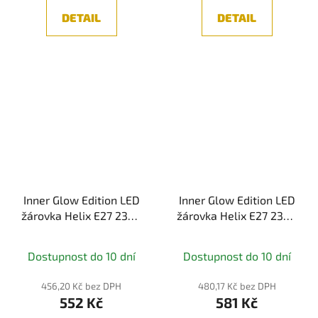
DETAIL
DETAIL
Inner Glow Edition LED
Inner Glow Edition LED
žárovka Helix E27 230V
žárovka Helix E27 230V
3,5W 1800K kouřové
3,5W 1800K zlatá -
sklo - PAULMANN
PAULMANN
Dostupnost do 10 dní
Dostupnost do 10 dní
456,20 Kč bez DPH
480,17 Kč bez DPH
552 Kč
581 Kč