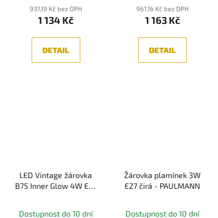
937,19 Kč bez DPH
961,16 Kč bez DPH
1 134 Kč
1 163 Kč
DETAIL
DETAIL
LED Vintage žárovka
Žárovka plamínek 3W
B75 Inner Glow 4W E27
E27 čirá - PAULMANN
zlatá s vnitřní spirálou -
PAULMANN
Dostupnost do 10 dní
Dostupnost do 10 dní