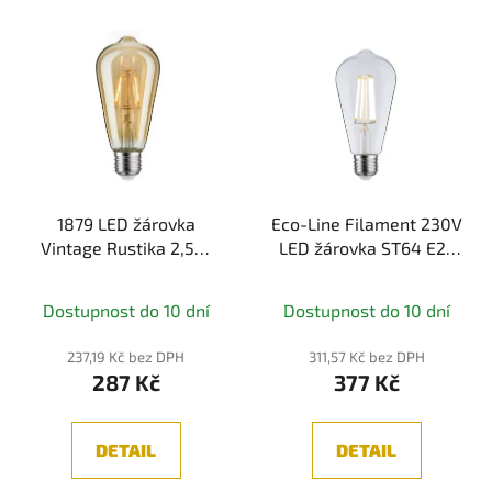
í
V
p
ý
r
p
o
i
d
s
u
p
k
r
t
1879 LED žárovka
Eco-Line Filament 230V
o
Vintage Rustika 2,5W
LED žárovka ST64 E27
ů
d
E27 230V 1700K 150lm
4W 3000K čirá -
u
zlatá - PAULMANN
PAULMANN
k
Dostupnost do 10 dní
Dostupnost do 10 dní
t
237,19 Kč bez DPH
311,57 Kč bez DPH
ů
287 Kč
377 Kč
DETAIL
DETAIL