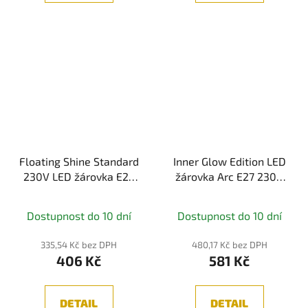
Floating Shine Standard
Inner Glow Edition LED
230V LED žárovka E27
žárovka Arc E27 230V
2,8W 1800K zlatá -
3,5W 1800K kouřové
PAULMANN
sklo - PAULMANN
Dostupnost do 10 dní
Dostupnost do 10 dní
335,54 Kč bez DPH
480,17 Kč bez DPH
406 Kč
581 Kč
DETAIL
DETAIL