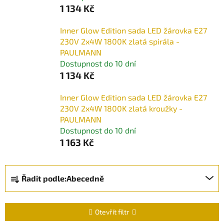
1 134 Kč
Inner Glow Edition sada LED žárovka E27
230V 2x4W 1800K zlatá spirála -
PAULMANN
Dostupnost do 10 dní
1 134 Kč
Inner Glow Edition sada LED žárovka E27
230V 2x4W 1800K zlatá kroužky -
PAULMANN
Dostupnost do 10 dní
1 163 Kč
Ř
Řadit podle:
Abecedně
a
z
e
Otevřít filtr
n