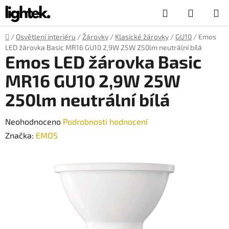
Přejít
Hledat
NÁKUP
na
obsah
KOŠÍK
Domů
/
Osvětlení interiéru
/
Žárovky
/
Klasické žárovky
/
GU10
/
Emos
LED žárovka Basic MR16 GU10 2,9W 25W 250lm neutrální bílá
Emos LED žárovka Basic
MR16 GU10 2,9W 25W
250lm neutrální bílá
Průměrné
Neohodnoceno
Podrobnosti hodnocení
hodnocení
Značka:
EMOS
produktu
je
0,0
z
5
hvězdiček.