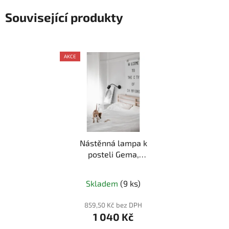
Související produkty
AKCE
Nástěnná lampa k
posteli Gema,
Černá/Bílá LED
Průměrné
Skladem
(9 ks)
hodnocení
produktu
859,50 Kč bez DPH
1 040 Kč
je