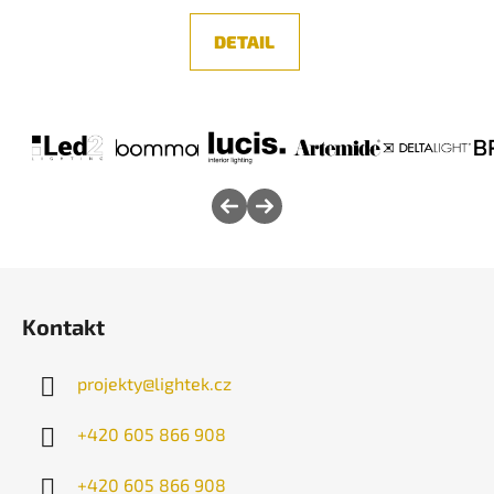
4,3
z
DETAIL
5
hvězdiček.
Z
á
Kontakt
p
a
projekty
@
lightek.cz
t
í
+420 605 866 908
+420 605 866 908