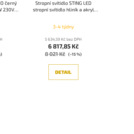
NO černý
Stropní svítidlo STING LED
8W 230V
stropní svítidlo hliník a akryl
é - NOVA
bronz Epistar SMD2835 40W
3000K Eaglerise TRIAC driver
3-4 týdny
D60 H7.8 120st. IP20
stmívatelné - NOVA LUCE
PH
5 634,59 Kč bez DPH
6 817,85 Kč
8 021 Kč
%)
(–15 %)
DETAIL