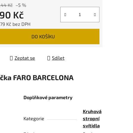
,44 Kč
–5 %
790 Kč
,79 Kč bez DPH
 cena:
DO KOŠÍKU
Zeptat se
Sdílet
čka
FARO BARCELONA
Doplňkové parametry
Kruhová
Kategorie
stropní
svítidla