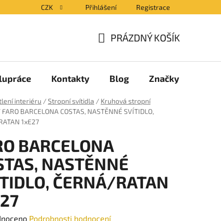
CZK
Přihlášení
Registrace
PRÁZDNÝ KOŠÍK
NÁKUPNÍ
KOŠÍK
lupráce
Kontakty
Blog
Značky
lení interiéru
/
Stropní svítidla
/
Kruhová stropní
/
FARO BARCELONA COSTAS, NASTĚNNÉ SVÍTIDLO,
RATAN 1xE27
RO BARCELONA
STAS, NASTĚNNÉ
ÍTIDLO, ČERNÁ/RATAN
E27
né
dnoceno
Podrobnosti hodnocení