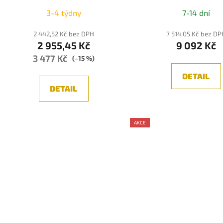
3-4 týdny
7-14 dní
2 442,52 Kč bez DPH
7 514,05 Kč bez DP
2 955,45 Kč
9 092 Kč
3 477 Kč
(–15 %)
DETAIL
DETAIL
AKCE