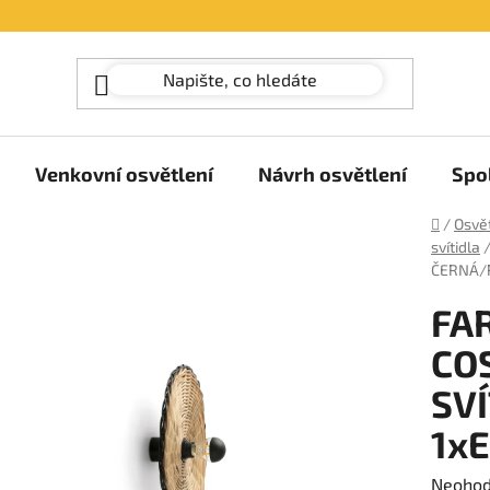
Venkovní osvětlení
Návrh osvětlení
Spo
Domů
/
Osvět
svítidla
ČERNÁ/
FA
CO
SV
1x
Průměr
Neoho