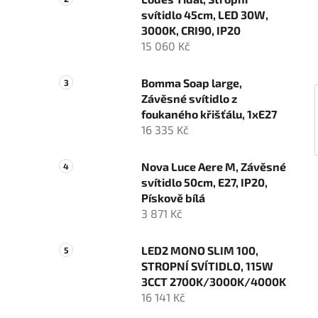
n
svítidlo 45cm, LED 30W,
í
3000K, CRI90, IP20
p
15 060 Kč
a
n
Bomma Soap large,
e
Závěsné svítidlo z
l
foukaného křišťálu, 1xE27
16 335 Kč
Nova Luce Aere M, Závěsné
svítidlo 50cm, E27, IP20,
Pískově bílá
3 871 Kč
LED2 MONO SLIM 100,
STROPNÍ SVÍTIDLO, 115W
3CCT 2700K/3000K/4000K
16 141 Kč