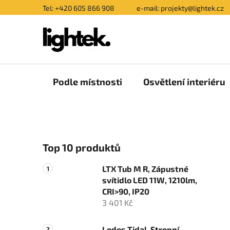
Přejít
Tel: +420 605 866 908
e-mail: projekty@lightek.cz
na
obsah
Podle místnosti
Osvětlení interiéru
P
Top 10 produktů
o
s
LTX Tub M R, Zápustné
t
svítidlo LED 11W, 1210lm,
r
CRI>90, IP20
a
3 401 Kč
n
Lodes Tidal, Stropní