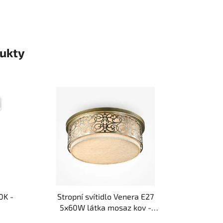
ukty
0K -
Stropní svítidlo Venera E27
5x60W látka mosaz kov -
MAYTONI