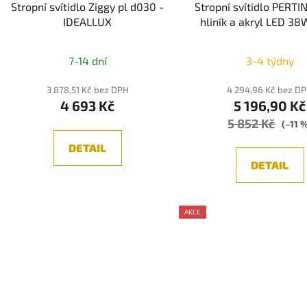
Stropní svítidlo Ziggy pl d030 -
Stropní svítidlo PERTI
IDEALLUX
hliník a akryl LED 3
3000K IP20 stmívateln
LUCE
7-14 dní
3-4 týdny
3 878,51 Kč bez DPH
4 294,96 Kč bez D
4 693 Kč
5 196,90 Kč
5 852 Kč
(–11 
DETAIL
DETAIL
AKCE