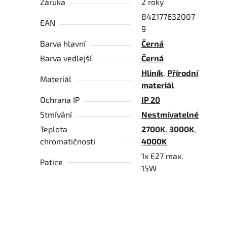
Záruka
2 roky
842177632007
EAN
9
Barva hlavní
Černá
Barva vedlejší
Černá
Hliník
,
Přírodní
Materiál
materiál
Ochrana IP
IP 20
Stmívání
Nestmívatelné
Teplota
2700K
,
3000K
,
chromatičnosti
4000K
1x E27 max.
Patice
15W