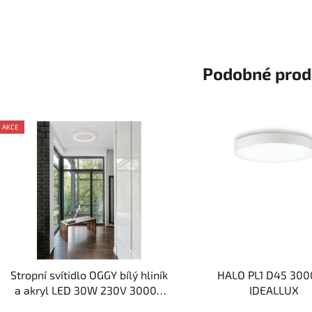
Podobné prod
AKCE
Stropní svítidlo OGGY bílý hliník
HALO PL1 D45 300
a akryl LED 30W 230V 3000K
IDEALLUX
IP20 - NOVA LUCE