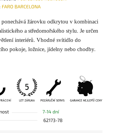
ení
:
FARO BARCELONA
tu
 ponechává žárovku odkrytou v kombinaci
listického a středomořského stylu. Je určen
ětlení interiérů. Vhodné svítidlo do
ího pokoje, ložnice, jídelny nebo chodby.
ek.
nost
7-14 dní
62173-78