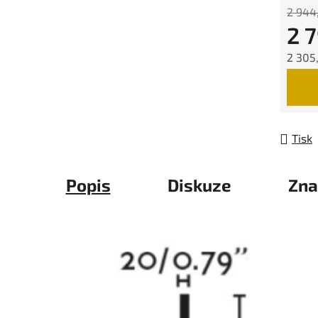
2 944
2 
2 305
Měrná
Tisk
Popis
Diskuze
Zna