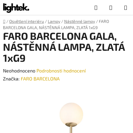
Přejít
Hledat
NÁKUP
na
obsah
KOŠÍK
Domů
/
Osvětlení interiéru
/
Lampy
/
Nástěnné lampy
/
FARO
BARCELONA GALA, NÁSTĚNNÁ LAMPA, ZLATÁ 1xG9
FARO BARCELONA GALA,
NÁSTĚNNÁ LAMPA, ZLATÁ
1xG9
Průměrné
Neohodnoceno
Podrobnosti hodnocení
hodnocení
Značka:
FARO BARCELONA
produktu
je
0,0
z
5
hvězdiček.