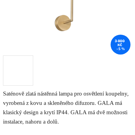
3 800
KČ
–5 %
Saténově zlatá nástěnná lampa pro osvětlení koupelny,
vyrobená z kovu a skleněného difuzoru. GALA má
klasický design a krytí IP44. GALA má dvě možnosti
instalace, nahoru a dolů.