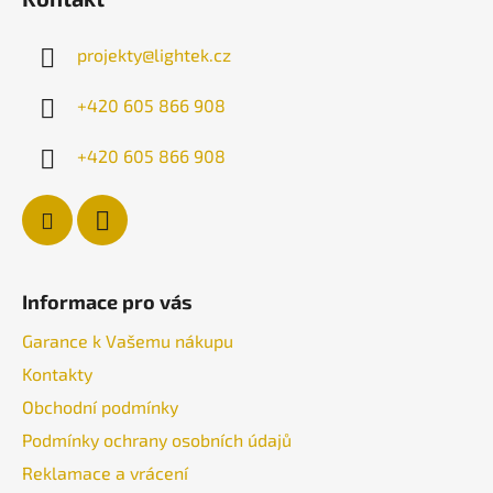
p
a
projekty
@
lightek.cz
t
í
+420 605 866 908
+420 605 866 908
Informace pro vás
Garance k Vašemu nákupu
Kontakty
Obchodní podmínky
Podmínky ochrany osobních údajů
Reklamace a vrácení