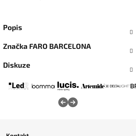
Popis
Značka
FARO BARCELONA
Diskuze
Z
á
Kontakt