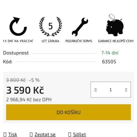
Dostupnost
7-14 dní
Kód:
63505
3 800 Kč
–5 %
3 590 Kč
2 966,94 Kč bez DPH
Měrná cena:
DO KOŠÍKU
Tisk
Zeptat se
Sdílet