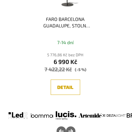
FARO BARCELONA
GUADALUPE, STOLNÍ
LAMPA, ČERNÁ/ZELENÁ
1xE27
7-14 dní
5 776,86 Kč bez DPH
6 990 Kč
7 422,22 Kč
(–5 %)
DETAIL