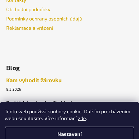
Obchodní podmínky
Podmínky ochrany osobních údajů
Reklamace a vrácení
Blog
Kam vyhodit žárovku
9.3.2026
Praktický průvodce likvidací.
Tento web používá soubory cookie. Dalším procházením
webu souhlasíte. Více informací
zde
.
ARCHIV
Nastavení