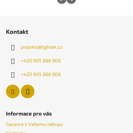
Z
á
Kontakt
p
a
projekty
@
lightek.cz
t
í
+420 605 866 908
+420 605 866 908
Informace pro vás
Garance k Vašemu nákupu
Kontakty