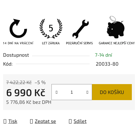
Dostupnost
7-14 dní
Kód:
20033-80
7 422,22 Kč
–5 %
6 990 Kč
DO KOŠÍKU
5 776,86 Kč bez DPH
Měrná cena:
Tisk
Zeptat se
Sdílet