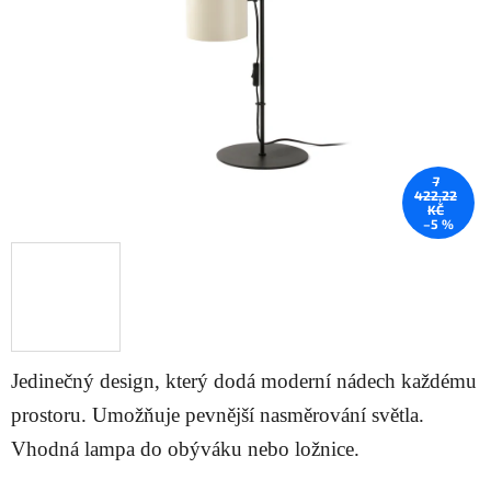
hvězdiček.
7
422,22
KČ
–5 %
Jedinečný design, který dodá moderní nádech každému
prostoru. Umožňuje pevnější nasměrování světla.
Vhodná lampa do obýváku nebo ložnice.