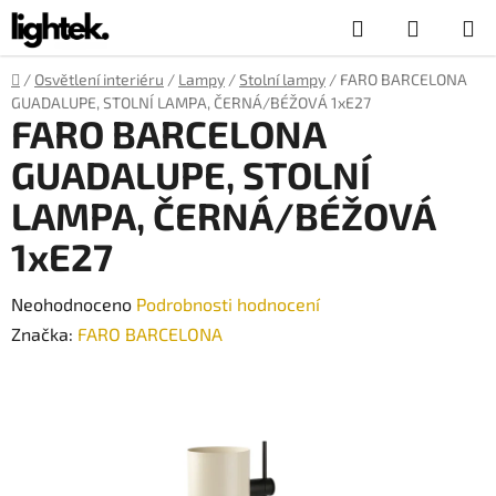
Přejít
Hledat
NÁKUP
na
obsah
KOŠÍK
Domů
/
Osvětlení interiéru
/
Lampy
/
Stolní lampy
/
FARO BARCELONA
GUADALUPE, STOLNÍ LAMPA, ČERNÁ/BÉŽOVÁ 1xE27
FARO BARCELONA
GUADALUPE, STOLNÍ
LAMPA, ČERNÁ/BÉŽOVÁ
1xE27
Průměrné
Neohodnoceno
Podrobnosti hodnocení
hodnocení
Značka:
FARO BARCELONA
produktu
je
0,0
z
5