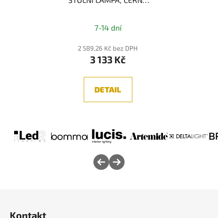
4W 3000K
7-14 dní
2 589,26 Kč bez DPH
3 133 Kč
DETAIL
Z
á
Kontakt