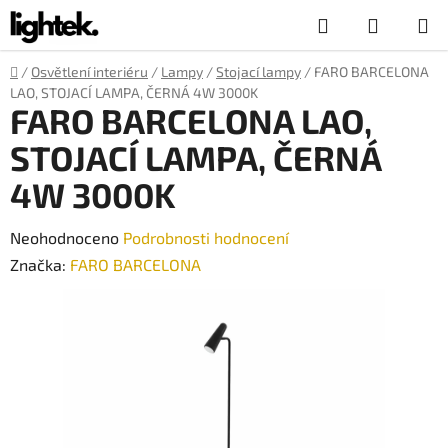
Přejít
Hledat
NÁKUP
na
obsah
KOŠÍK
Domů
/
Osvětlení interiéru
/
Lampy
/
Stojací lampy
/
FARO BARCELONA
LAO, STOJACÍ LAMPA, ČERNÁ 4W 3000K
FARO BARCELONA LAO,
STOJACÍ LAMPA, ČERNÁ
4W 3000K
Průměrné
Neohodnoceno
Podrobnosti hodnocení
hodnocení
Značka:
FARO BARCELONA
produktu
je
0,0
z
5
hvězdiček.