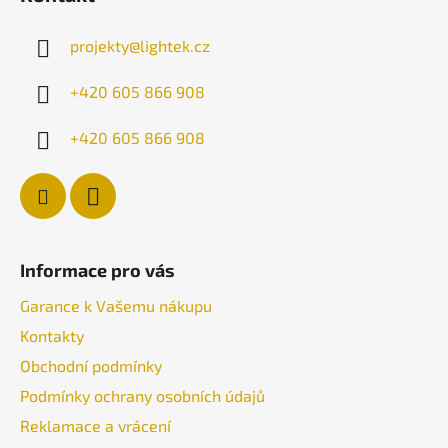
p
a
projekty
@
lightek.cz
t
í
+420 605 866 908
+420 605 866 908
Informace pro vás
Garance k Vašemu nákupu
Kontakty
Obchodní podmínky
Podmínky ochrany osobních údajů
Reklamace a vrácení