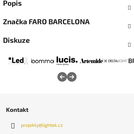
Popis
Značka
FARO BARCELONA
Diskuze
Z
á
Kontakt
p
a
projekty
@
lightek.cz
t