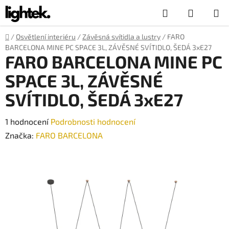
Přejít
Hledat
NÁKUP
na
obsah
KOŠÍK
Domů
/
Osvětlení interiéru
/
Závěsná svítidla a lustry
/
FARO
BARCELONA MINE PC SPACE 3L, ZÁVĚSNÉ SVÍTIDLO, ŠEDÁ 3xE27
FARO BARCELONA MINE PC
SPACE 3L, ZÁVĚSNÉ
SVÍTIDLO, ŠEDÁ 3xE27
Průměrné
1 hodnocení
Podrobnosti hodnocení
hodnocení
Značka:
FARO BARCELONA
produktu
je
5,0
z
5
hvězdiček.