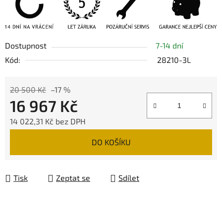
Dostupnost
7-14 dní
Kód:
28210-3L
20 500 Kč
–17 %
16 967 Kč
14 022,31 Kč bez DPH
Měrná cena:
DO KOŠÍKU
Tisk
Zeptat se
Sdílet