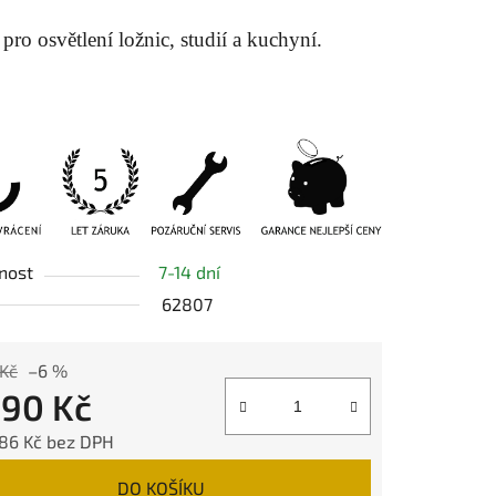
tu
 pro osvětlení ložnic, studií a kuchyní.
ek.
nost
7-14 dní
62807
 Kč
–6 %
990 Kč
,86 Kč bez DPH
 cena:
DO KOŠÍKU