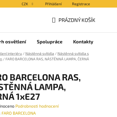
CZK
Přihlášení
Registrace
PRÁZDNÝ KOŠÍK
NÁKUPNÍ
KOŠÍK
rh osvětlení
Spolupráce
Kontakty
Blog
lení interiéru
/
Nástěnná svítidla
/
Nástěnná svítidla s
m
/
FARO BARCELONA RAS, NÁSTĚNNÁ LAMPA, ČERNÁ
RO BARCELONA RAS,
STĚNNÁ LAMPA,
RNÁ 1xE27
né
dnoceno
Podrobnosti hodnocení
ení
:
FARO BARCELONA