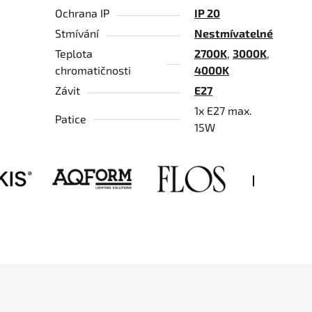
Ochrana IP
IP 20
Stmívání
Nestmívatelné
Teplota
2700K
,
3000K
,
chromatičnosti
4000K
Závit
E27
1x E27 max.
Patice
15W