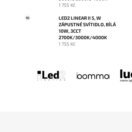
1 755 Kč
LED2 LINEAR II 5, W
ZÁPUSTNÉ SVÍTIDLO, BÍLÁ
10W, 3CCT
2700K/3000K/4000K
1 755 Kč
Z
á