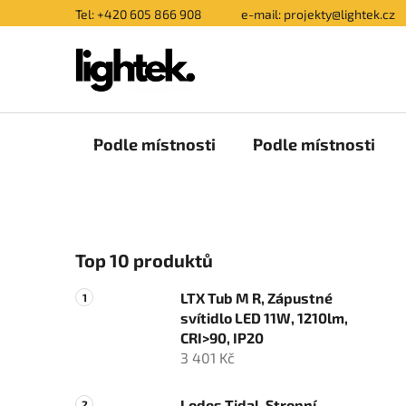
Přejít
Tel: +420 605 866 908
e-mail: projekty@lightek.cz
na
obsah
Podle místnosti
Podle místnosti
P
Top 10 produktů
o
s
LTX Tub M R, Zápustné
t
svítidlo LED 11W, 1210lm,
r
CRI>90, IP20
a
3 401 Kč
n
Lodes Tidal, Stropní