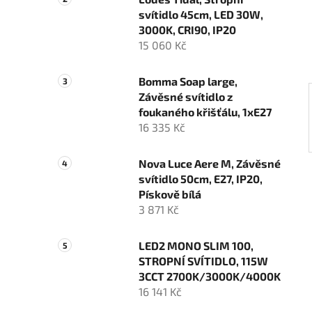
n
svítidlo 45cm, LED 30W,
í
3000K, CRI90, IP20
p
15 060 Kč
a
n
Bomma Soap large,
e
Závěsné svítidlo z
l
foukaného křišťálu, 1xE27
16 335 Kč
Nova Luce Aere M, Závěsné
svítidlo 50cm, E27, IP20,
Pískově bílá
3 871 Kč
LED2 MONO SLIM 100,
STROPNÍ SVÍTIDLO, 115W
3CCT 2700K/3000K/4000K
16 141 Kč