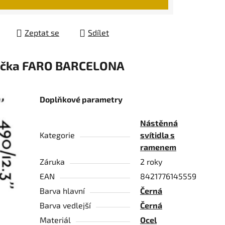
Zeptat se
Sdílet
čka
FARO BARCELONA
Doplňkové parametry
Nástěnná
Kategorie
svítidla s
ramenem
Záruka
2 roky
EAN
8421776145559
Barva hlavní
Černá
Barva vedlejší
Černá
Materiál
Ocel