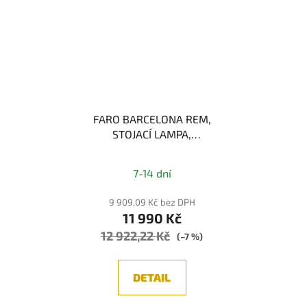
FARO BARCELONA REM,
STOJACÍ LAMPA,
BRONZ/BÍLÁ 1xE27
7-14 dní
9 909,09 Kč bez DPH
11 990 Kč
12 922,22 Kč
(–7 %)
DETAIL