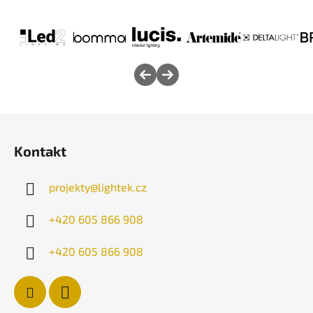
Z
á
Kontakt
p
a
projekty
@
lightek.cz
t
í
+420 605 866 908
+420 605 866 908