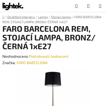
Přejít
Hledat
NÁKUP
na
obsah
KOŠÍK
Domů
/
Osvětlení interiéru
/
Lampy
/
Stojací lampy
/
FARO BARCELONA
REM, STOJACÍ LAMPA, BRONZ/ČERNÁ 1xE27
FARO BARCELONA REM,
STOJACÍ LAMPA, BRONZ/
ČERNÁ 1xE27
Průměrné
Neohodnoceno
Podrobnosti hodnocení
hodnocení
Značka:
FARO BARCELONA
produktu
je
0,0
z
5
hvězdiček.