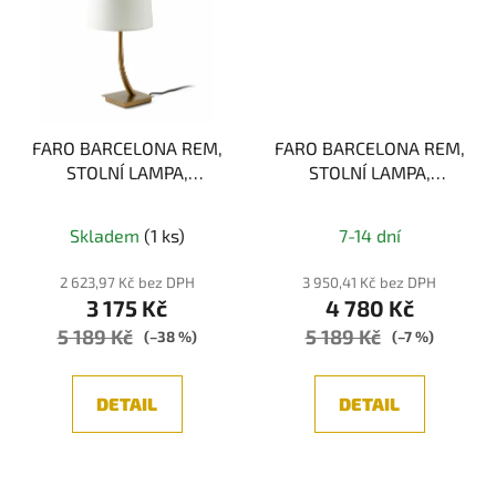
FARO BARCELONA REM,
FARO BARCELONA REM,
STOLNÍ LAMPA,
STOLNÍ LAMPA,
BRONZ/BÍLÁ 1xE27
BRONZ/BÉŽOVÁ 1xE27
Průměrné
Skladem
(1 ks)
7-14 dní
hodnocení
produktu
2 623,97 Kč bez DPH
3 950,41 Kč bez DPH
3 175 Kč
4 780 Kč
je
5 189 Kč
5 189 Kč
5,0
(–38 %)
(–7 %)
z
5
DETAIL
DETAIL
hvězdiček.