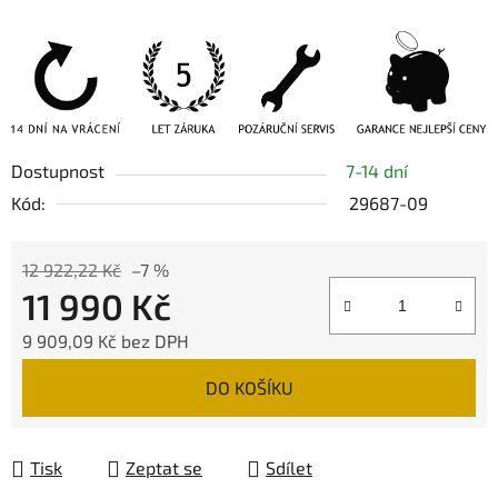
Dostupnost
7-14 dní
Kód:
29687-09
12 922,22 Kč
–7 %
11 990 Kč
9 909,09 Kč bez DPH
Měrná cena:
DO KOŠÍKU
Tisk
Zeptat se
Sdílet