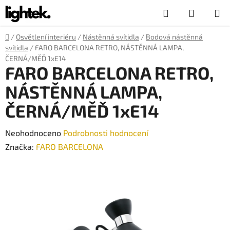
Přejít
Hledat
NÁKUP
na
obsah
KOŠÍK
Domů
/
Osvětlení interiéru
/
Nástěnná svítidla
/
Bodová nástěnná
svítidla
/
FARO BARCELONA RETRO, NÁSTĚNNÁ LAMPA,
ČERNÁ/MĚĎ 1xE14
FARO BARCELONA RETRO,
NÁSTĚNNÁ LAMPA,
ČERNÁ/MĚĎ 1xE14
Průměrné
Neohodnoceno
Podrobnosti hodnocení
hodnocení
Značka:
FARO BARCELONA
produktu
je
0,0
z
5
hvězdiček.