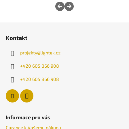
Z
á
Kontakt
p
a
projekty
@
lightek.cz
t
í
+420 605 866 908
+420 605 866 908
Informace pro vás
Garance k Vašemu nákupu