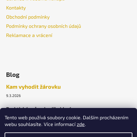
Kontakty
Obchodní podmínky
Podmínky ochrany osobních údajů
Reklamace a vrácení
Blog
Kam vyhodit žárovku
9.3.2026
Praktický průvodce likvidací.
Tento web používá soubory cookie. Dalším procházením
webu souhlasíte. Více informací
zde
.
ARCHIV