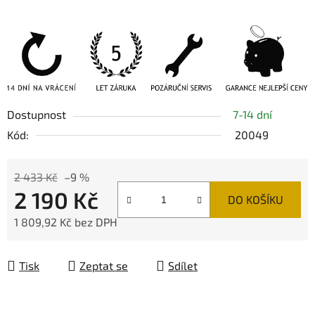
Dostupnost
7-14 dní
Kód:
20049
2 433 Kč
–9 %
2 190 Kč
DO KOŠÍKU
1 809,92 Kč bez DPH
Měrná cena:
Tisk
Zeptat se
Sdílet