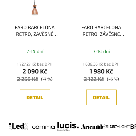
FARO BARCELONA
FARO BARCELONA
RETRO, ZÁVĚSNÉ
RETRO, ZÁVĚSNÉ
SVÍTIDLO, MĚĎ 1xE14
SVÍTIDLO, ČERNÁ/MĚĎ
1xE14
7-14 dní
7-14 dní
1 727,27 Kč bez DPH
1 636,36 Kč bez DPH
2 090 Kč
1 980 Kč
2 256 Kč
2 122 Kč
(–7 %)
(–6 %)
DETAIL
DETAIL