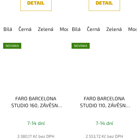
DETAIL
DETAIL
Bílá
Černá
Zelená
Modrá
Bílá
Růžová
Černá
Zelená
Modr
NOVINKA
NOVINKA
FARO BARCELONA
FARO BARCELONA
STUDIO 160, ZÁVĚSNÉ
STUDIO 110, ZÁVĚSNÉ
SVÍTIDLO, 1xE27
SVÍTIDLO, 1xE14
7-14 dní
7-14 dní
3 380,17 Kč bez DPH
2 553,72 Kč bez DPH