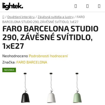
Přejít
Hledat
NÁKUP
na
obsah
KOŠÍK
Domů
/
Osvětlení interiéru
/
Závěsná svítidla a lustry
/
FARO
BARCELONA STUDIO 290, ZÁVĚSNÉ SVÍTIDLO, 1xE27
FARO BARCELONA STUDIO
290, ZÁVĚSNÉ SVÍTIDLO,
1xE27
Průměrné
Neohodnoceno
Podrobnosti hodnocení
hodnocení
Značka:
FARO BARCELONA
produktu
NOVINKA
je
0,0
z
5
hvězdiček.