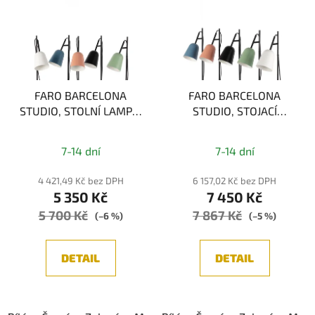
FARO BARCELONA
FARO BARCELONA
STUDIO, STOLNÍ LAMPA,
STUDIO, STOJACÍ
1xE14
LAMPA, 1xE14
7-14 dní
7-14 dní
4 421,49 Kč bez DPH
6 157,02 Kč bez DPH
5 350 Kč
7 450 Kč
5 700 Kč
7 867 Kč
(–6 %)
(–5 %)
DETAIL
DETAIL