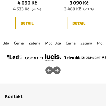
4 090 Kč
3 090 Kč
4 533 Kč
3 489 Kč
(–9 %)
(–11 %)
DETAIL
DETAIL
Bílá
Černá
Zelená
Modrá
Bílá
Růžová
Černá
Zelená
Modr
Z
á
Kontakt
p
a