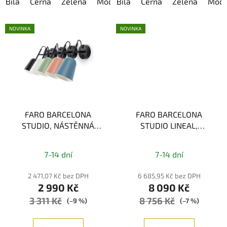
Bílá
Černá
Zelená
Modrá
Bílá
Růžová
Černá
Zelená
Modr
NOVINKA
NOVINKA
FARO BARCELONA
FARO BARCELONA
STUDIO, NÁSTĚNNÁ
STUDIO LINEAL,
LAMPA, 1xE14
ZÁVĚSNÉ SVÍTIDLO,
3xE14
7-14 dní
7-14 dní
2 471,07 Kč bez DPH
6 685,95 Kč bez DPH
2 990 Kč
8 090 Kč
3 311 Kč
8 756 Kč
(–9 %)
(–7 %)