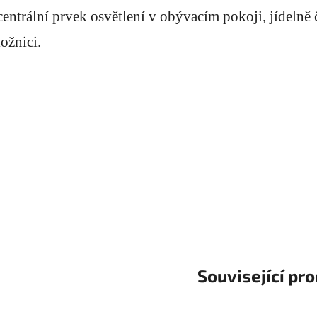
centrální prvek osvětlení v obývacím pokoji, jídelně 
ložnici.
Související pr