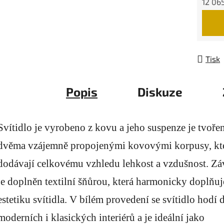
12 06
Měrná
Tisk
Popis
Diskuze
Svítidlo je vyrobeno z kovu a jeho suspenze je tvoře
dvěma vzájemně propojenými kovovými korpusy, kt
dodávají celkovému vzhledu lehkost a vzdušnost. Zá
je doplněn textilní šňůrou, která harmonicky doplňuj
estetiku svítidla. V bílém provedení se svítidlo hodí 
moderních i klasických interiérů a je ideální jako