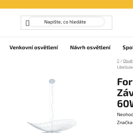
Venkovní osvětlení
Návrh osvětlení
Spo
Domů
/
Osvět
Libellul
For
Záv
60
Průměr
Neoho
hodnoc
Značka
produk