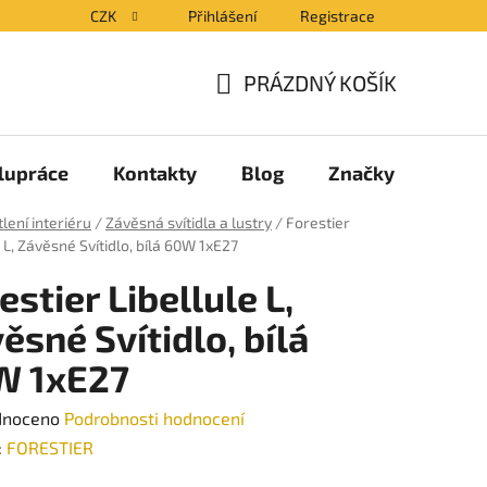
CZK
Přihlášení
Registrace
PRÁZDNÝ KOŠÍK
NÁKUPNÍ
KOŠÍK
lupráce
Kontakty
Blog
Značky
lení interiéru
/
Závěsná svítidla a lustry
/
Forestier
e L, Závěsné Svítidlo, bílá 60W 1xE27
estier Libellule L,
ěsné Svítidlo, bílá
W 1xE27
né
dnoceno
Podrobnosti hodnocení
ení
:
FORESTIER
tu