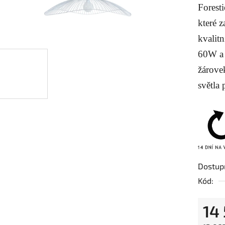
Foresti
je
0,0
které 
z
kvalit
5
60W a 
hvězdič
žárove
světla 
Dostup
Kód:
14