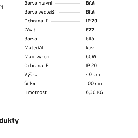
Barva hlavní
Bílá
či
Barva vedlejší
Bílá
Ochrana IP
IP 20
Závit
E27
Barva
bílá
Materiál
kov
Max. výkon
60W
Ochrana IP
IP 20
Výška
40 cm
Šířka
100 cm
Hmotnost
6,30 KG
odukty