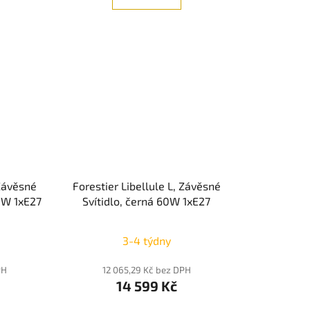
 Závěsné
Forestier Libellule L, Závěsné
0W 1xE27
Svítidlo, černá 60W 1xE27
Průměrné
3-4 týdny
hodnocení
produktu
PH
12 065,29 Kč bez DPH
14 599 Kč
je
5,0