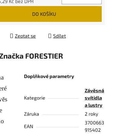
5,29 Kč bez DPH
 cena:
DO KOŠÍKU
Zeptat se
Sdílet
Značka
FORESTIER
Doplňkové parametry
na
eré
Závěsná
Kategorie
svítidla
věs
a lustry
e
Záruka
2 roky
do
3700663
EAN
915402