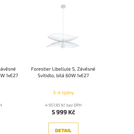
 Závěsné
Forestier Libellule S, Závěsné
0W 1xE27
Svítidlo, bílá 60W 1xE27
3-4 týdny
PH
4 957,85 Kč bez DPH
5 999 Kč
DETAIL