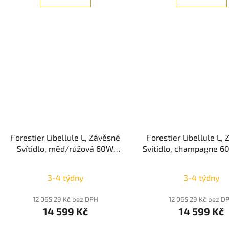
Forestier Libellule L, Závěsné
Forestier Libellule L,
Svítidlo, měď/růžová 60W
Svítidlo, champagne 6
1xE27
3-4 týdny
3-4 týdny
12 065,29 Kč bez DPH
12 065,29 Kč bez D
14 599 Kč
14 599 Kč