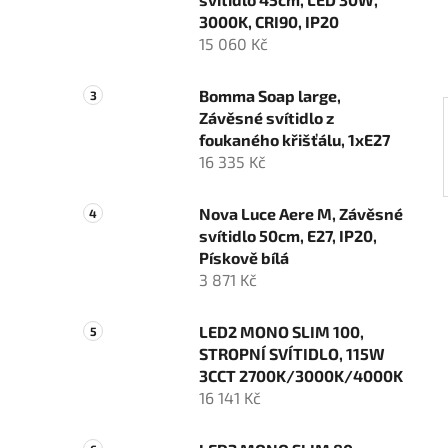
í
3000K, CRI90, IP20
p
15 060 Kč
a
n
Bomma Soap large,
e
Závěsné svítidlo z
l
foukaného křišťálu, 1xE27
16 335 Kč
Nova Luce Aere M, Závěsné
svítidlo 50cm, E27, IP20,
Pískově bílá
3 871 Kč
LED2 MONO SLIM 100,
STROPNÍ SVÍTIDLO, 115W
3CCT 2700K/3000K/4000K
16 141 Kč