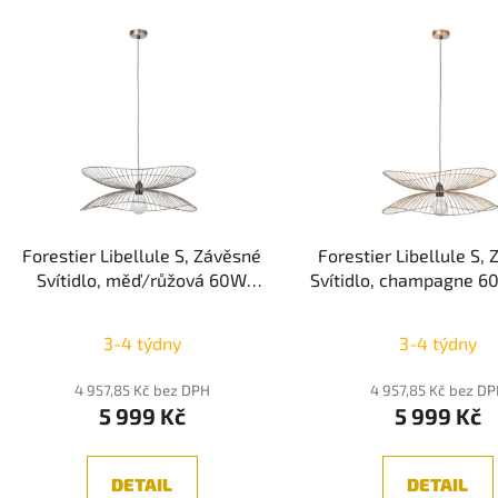
Forestier Libellule S, Závěsné
Forestier Libellule S,
Svítidlo, měď/růžová 60W
Svítidlo, champagne 6
1xE27
3-4 týdny
3-4 týdny
4 957,85 Kč bez DPH
4 957,85 Kč bez D
5 999 Kč
5 999 Kč
DETAIL
DETAIL