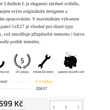
er Libellule L je elegantní závěsné svítidlo,
zaujme svým originálním designem a
ním zpracováním. S maximálním výkonem
paticí 1xE27 je vhodné pro různé typy
ek.
k, což umožňuje přizpůsobit intenzitu i barvu
podle potřeb interiéru.
nost
3-4 týdny
20637
 599 Kč