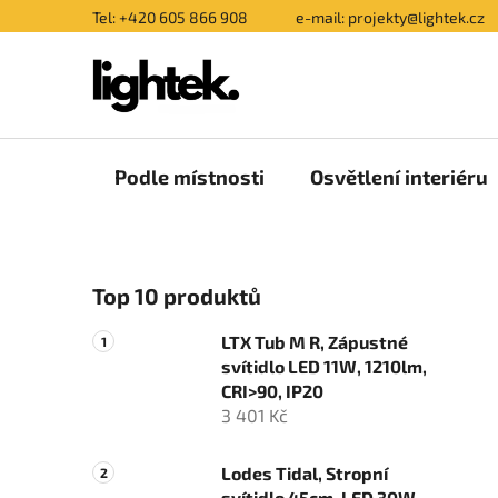
Přejít
Tel: +420 605 866 908
e-mail: projekty@lightek.cz
na
obsah
Podle místnosti
Osvětlení interiéru
P
Top 10 produktů
o
s
LTX Tub M R, Zápustné
t
svítidlo LED 11W, 1210lm,
r
CRI>90, IP20
a
3 401 Kč
n
n
Lodes Tidal, Stropní
svítidlo 45cm, LED 30W,