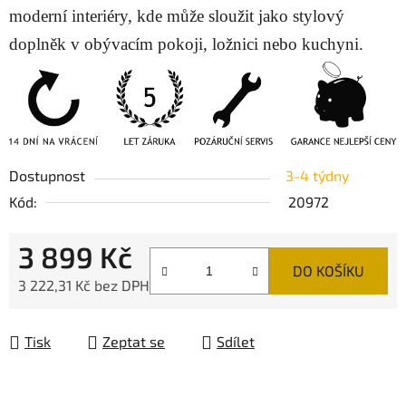
moderní interiéry, kde může sloužit jako stylový
doplněk v obývacím pokoji, ložnici nebo kuchyni.
Dostupnost
3-4 týdny
Kód:
20972
3 899 Kč
DO KOŠÍKU
3 222,31 Kč bez DPH
Měrná cena:
Tisk
Zeptat se
Sdílet