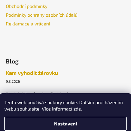
Obchodní podmínky
Podmínky ochrany osobních údajů
Reklamace a vrácení
Blog
Kam vyhodit žárovku
9.3.2026
Praktický průvodce likvidací.
Tento web používá soubory cookie. Dalším procházením
webu souhlasíte. Více informací
zde
.
ARCHIV
Nastavení