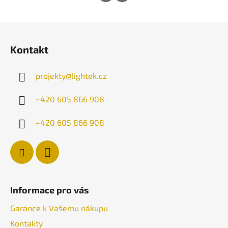
Z
á
Kontakt
p
a
projekty
@
lightek.cz
t
í
+420 605 866 908
+420 605 866 908
Informace pro vás
Garance k Vašemu nákupu
Kontakty