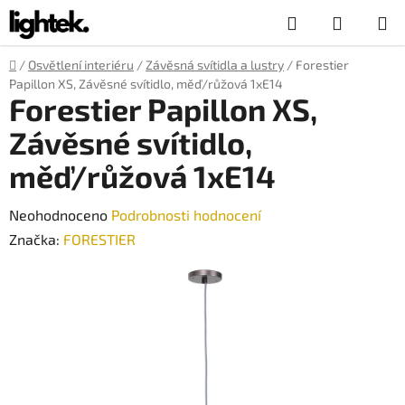
Přejít
Hledat
NÁKUP
na
obsah
KOŠÍK
Domů
/
Osvětlení interiéru
/
Závěsná svítidla a lustry
/
Forestier
Papillon XS, Závěsné svítidlo, měď/růžová 1xE14
Forestier Papillon XS,
Závěsné svítidlo,
měď/růžová 1xE14
Průměrné
Neohodnoceno
Podrobnosti hodnocení
hodnocení
Značka:
FORESTIER
produktu
je
0,0
z
5
hvězdiček.