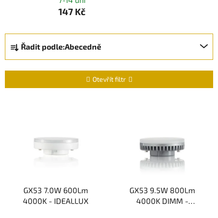
147 Kč
Ř
Řadit podle:
Abecedně
a
z
e
Otevřít filtr
n
í
V
p
ý
r
p
o
i
d
s
u
p
k
r
t
GX53 7.0W 600Lm
GX53 9.5W 800Lm
o
4000K - IDEALLUX
4000K DIMM -
ů
d
IDEALLUX