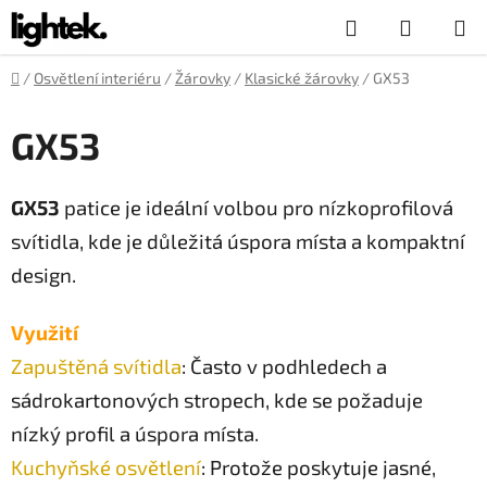
Přejít
Hledat
NÁKUP
na
obsah
KOŠÍK
Domů
/
Osvětlení interiéru
/
Žárovky
/
Klasické žárovky
/
GX53
GX53
GX53
patice je ideální volbou pro nízkoprofilová
svítidla, kde je důležitá úspora místa a kompaktní
design.
Využití
Zapuštěná svítidla
: Často v podhledech a
sádrokartonových stropech, kde se požaduje
nízký profil a úspora místa.
Kuchyňské osvětlení
: Protože poskytuje jasné,