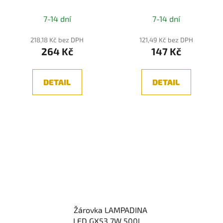
IDEALLUX
154008 4000K -
IDEALLUX
7-14 dní
7-14 dní
218,18 Kč bez DPH
121,49 Kč bez DPH
264 Kč
147 Kč
DETAIL
DETAIL
Žárovka LAMPADINA
LED GX53 7W 500lm