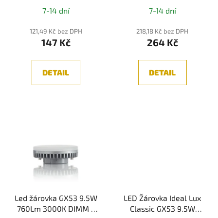
u
k
7-14 dní
7-14 dní
t
121,49 Kč bez DPH
218,18 Kč bez DPH
ů
147 Kč
264 Kč
DETAIL
DETAIL
Led žárovka GX53 9.5W
LED Žárovka Ideal Lux
760Lm 3000K DIMM -
Classic GX53 9.5W