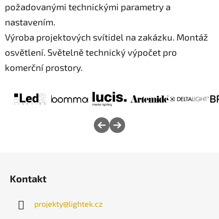
í
požadovanými technickými parametry a
p
r
nastavením.
v
Výroba projektových svítidel na zakázku. Montáž
k
osvětlení. Světelně technický výpočet pro
y
v
komerční prostory.
ý
p
i
s
u
Z
á
Kontakt
p
a
projekty
@
lightek.cz
t