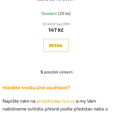
3000K - IDEALLUX
Průměrné
Skladem
(20 ks)
hodnocení
produktu
121,49 Kč bez DPH
147 Kč
je
5,0
z
DETAIL
5
hvězdiček.
5
položek celkem
O
v
l
Hledáte trošku jiné osvětlení?
á
d
Napište nám na
projekty@a-lux.cz
a my Vám
a
c
nabídneme svítidlo přesně podle představ nebo s