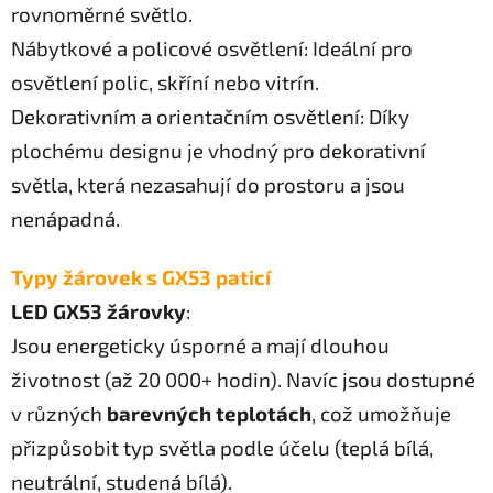
rovnoměrné světlo.
Nábytkové a policové osvětlení: Ideální pro
osvětlení polic, skříní nebo vitrín.
Dekorativním a orientačním osvětlení: Díky
plochému designu je vhodný pro dekorativní
světla, která nezasahují do prostoru a jsou
nenápadná.
Typy žárovek s GX53 paticí
LED GX53 žárovky
:
Jsou energeticky úsporné a mají dlouhou
životnost (až 20 000+ hodin). Navíc jsou dostupné
v různých
barevných teplotách
, což umožňuje
přizpůsobit typ světla podle účelu (teplá bílá,
neutrální, studená bílá).