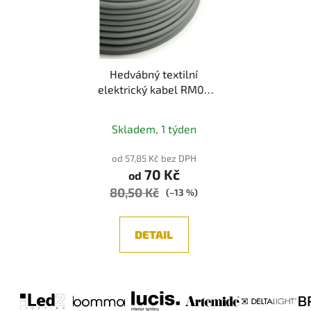
Hedvábný textilní
elektrický kabel RM03
(šedá)
Skladem, 1 týden
od 57,85 Kč bez DPH
70 Kč
od
80,50 Kč
(–13 %)
DETAIL