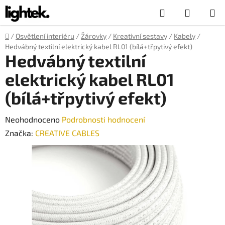
Přejít
Hledat
NÁKUP
na
obsah
KOŠÍK
Domů
/
Osvětlení interiéru
/
Žárovky
/
Kreativní sestavy
/
Kabely
/
Hedvábný textilní elektrický kabel RL01 (bílá+třpytivý efekt)
Hedvábný textilní
elektrický kabel RL01
(bílá+třpytivý efekt)
Průměrné
Neohodnoceno
Podrobnosti hodnocení
hodnocení
Značka:
CREATIVE CABLES
produktu
je
0,0
z
5
hvězdiček.