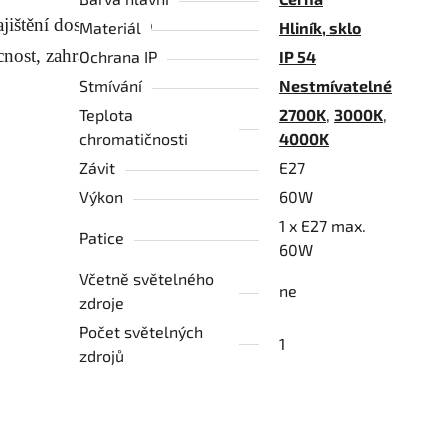
ajištění dostatečného
Materiál
Hliník, sklo
cnost, zahradu nebo
Ochrana IP
IP 54
Stmívání
Nestmívatelné
Teplota
2700K
,
3000K
,
chromatičnosti
4000K
Závit
E27
Výkon
60W
1 x E27 max.
Patice
60W
Včetně světelného
ne
zdroje
Počet světelných
1
zdrojů