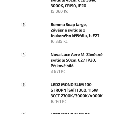
í
3000K, CRI90, IP20
p
15 060 Kč
a
n
Bomma Soap large,
e
Závěsné svítidlo z
l
foukaného křišťálu, 1xE27
16 335 Kč
Nova Luce Aere M, Závěsné
svítidlo 50cm, E27, IP20,
Pískově bílá
3 871 Kč
LED2 MONO SLIM 100,
STROPNÍ SVÍTIDLO, 115W
3CCT 2700K/3000K/4000K
16 141 Kč