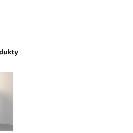
odukty