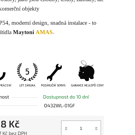
 komerční objekty
P54, moderní design, snadná instalace - to
ítidla
Maytoni
AMAS.
nost
Dostupnost do 10 dní
O432WL-01GF
18 Kč
7 Kč bez DPH