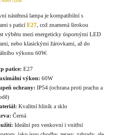
:
MAYTONI
tu
ní nástěnná lampa je kompatibilní s
ami s paticí
E27
, což znamená širokou
t výběru mezi energeticky úspornými LED
ami, nebo klasickými žárovkami, až do
ek.
álního výkonu 60W.
p patice:
E27
ximální výkon:
60W
upeň ochrany:
IP54 (ochrana proti prachu a
odě)
teriál:
Kvalitní hliník a sklo
rva:
Černá
užití:
Ideální pro venkovní i vnitřní
rostory, jako jsou chodby, terasy, zahrady, ale