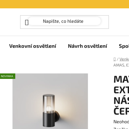
Venkovní osvětlení
Návrh osvětlení
Spo
Domů
/
Venko
AMAS, E
MA
NOVINKA
EX
NÁ
ČE
Průměr
Neoho
hodnoc