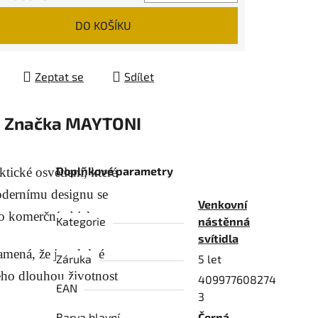
 cena:
DO KOŠÍKU
Zeptat se
Sdílet
Značka
MAYTONI
Doplňkové parametry
ktické osvětlení, které
modernímu designu se
Venkovní
o komerční objekty.
Kategorie
nástěnná
svítidla
amená, že je odolné
Záruka
5 let
jeho dlouhou životnost
409977608274
EAN
3
Barva hlavní
Černá