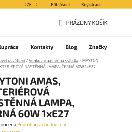
CZK
Přihlášení
Registrace
PRÁZDNÝ KOŠÍK
NÁKUPNÍ
KOŠÍK
lupráce
Kontakty
Blog
Značky
vní osvětlení
/
Venkovní nástěnná svítidla
/
MAYTONI
XTERIÉROVÁ NÁSTĚNNÁ LAMPA, ČERNÁ 60W 1xE27
YTONI AMAS,
TERIÉROVÁ
STĚNNÁ LAMPA,
RNÁ 60W 1xE27
né
dnoceno
Podrobnosti hodnocení
ení