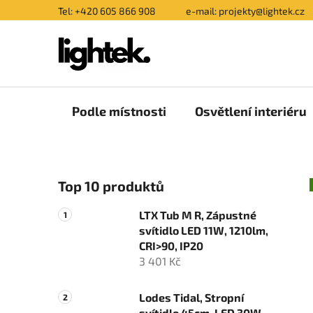
Přejít
Tel: +420 605 866 908
e-mail: projekty@lightek.cz
na
obsah
Podle místnosti
Osvětlení interiéru
P
Top 10 produktů
o
s
LTX Tub M R, Zápustné
t
svítidlo LED 11W, 1210lm,
r
CRI>90, IP20
a
3 401 Kč
n
n
Lodes Tidal, Stropní
svítidlo 45cm, LED 30W,