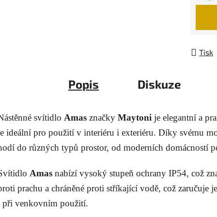
Měrná
Tisk
Popis
Diskuze
Nástěnné svítidlo
Amas
značky
Maytoni
je elegantní a pra
je ideální pro použití v interiéru i exteriéru. Díky svému 
hodí do různých typů prostor, od moderních domácností p
Svítidlo
Amas
nabízí vysoký stupeň ochrany IP54, což zn
proti prachu a chráněné proti stříkající vodě, což zaručuje 
i při venkovním použití.