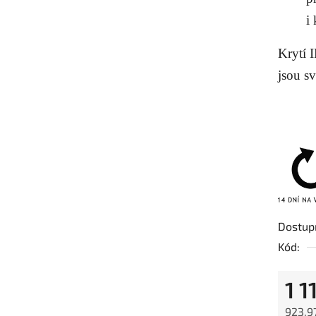
i
Krytí I
jsou sv
Dostup
Kód:
1 1
923,9