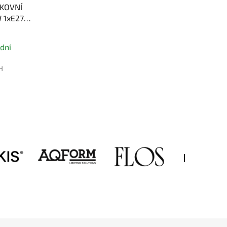
KOVNÍ
 1xE27,
dní
H