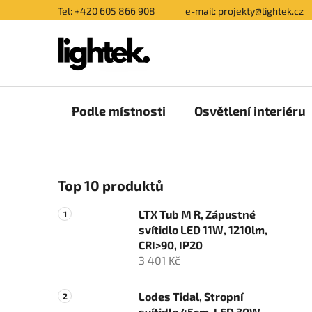
Přejít
Tel: +420 605 866 908
e-mail: projekty@lightek.cz
na
obsah
Podle místnosti
Osvětlení interiéru
P
Top 10 produktů
o
s
LTX Tub M R, Zápustné
t
svítidlo LED 11W, 1210lm,
r
CRI>90, IP20
a
3 401 Kč
n
n
Lodes Tidal, Stropní
svítidlo 45cm, LED 30W,