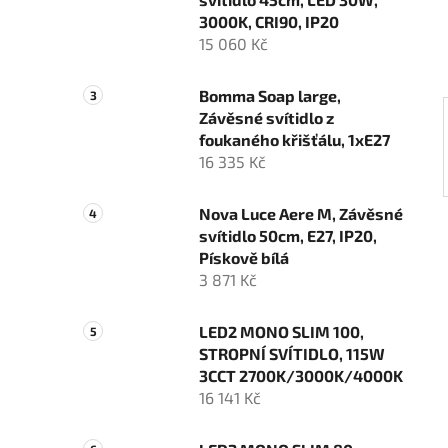
í
3000K, CRI90, IP20
p
15 060 Kč
a
n
Bomma Soap large,
e
Závěsné svítidlo z
l
foukaného křišťálu, 1xE27
16 335 Kč
Nova Luce Aere M, Závěsné
svítidlo 50cm, E27, IP20,
Pískově bílá
3 871 Kč
LED2 MONO SLIM 100,
STROPNÍ SVÍTIDLO, 115W
3CCT 2700K/3000K/4000K
16 141 Kč