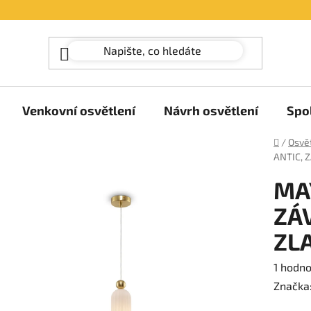
Venkovní osvětlení
Návrh osvětlení
Spo
Domů
/
Osvět
ANTIC, 
MA
ZÁ
ZLA
Průměr
1 hodn
hodnoc
Značka
produk