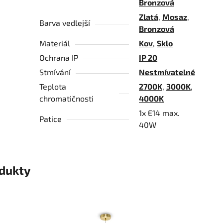
Bronzová
Zlatá
,
Mosaz
,
Barva vedlejší
Bronzová
Materiál
Kov
,
Sklo
Ochrana IP
IP 20
Stmívání
Nestmívatelné
Teplota
2700K
,
3000K
,
chromatičnosti
4000K
1x E14 max.
Patice
40W
odukty