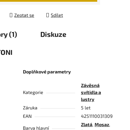
Zeptat se
Sdílet
ry (1)
Diskuze
ONI
Doplňkové parametry
Závěsná
Kategorie
svítidla a
lustry
Záruka
5 let
EAN
4251110031309
Zlatá
,
Mosaz
,
Barva hlavní