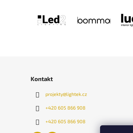
Z
á
Kontakt
p
a
projekty
@
lightek.cz
t
í
+420 605 866 908
+420 605 866 908