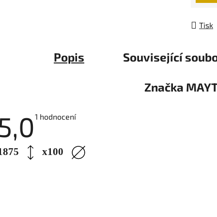
Tisk
Popis
Související soubo
Značka
MAYT
5,0
Průměrné
1 hodnocení
hodnocení
produktu
je
5,0
1875
x1
00
z
5
hvězdiček.