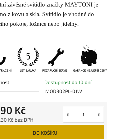
tní závěsné svítidlo značky MAYTONI je
no z kovu a skla. Svítidlo je vhodné do
ího pokoje, ložnice nebo jídelny.
ek.
nost
Dostupnost do 10 dní
MOD302PL-01W
490 Kč
,30 Kč bez DPH
 cena:
DO KOŠÍKU