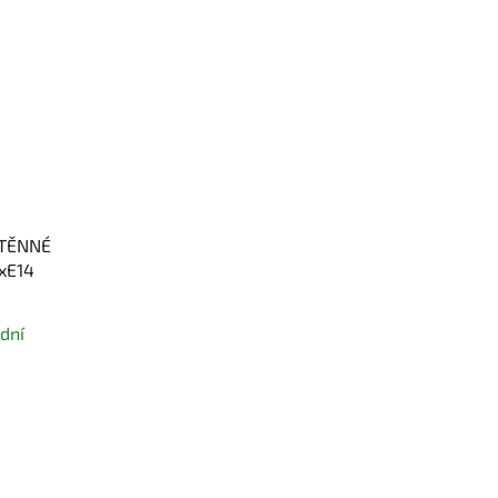
STĚNNÉ
xE14
dní