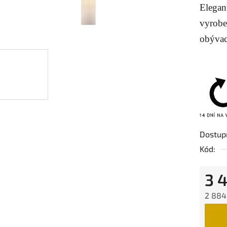
Elegan
je
5,0
vyrobe
z
obývac
5
hvězdič
Dostup
Kód:
3 
2 884
Měrná