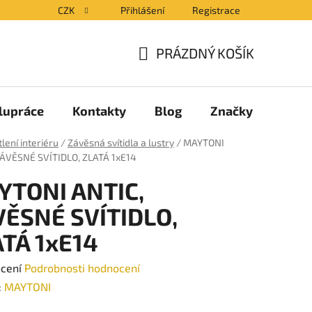
CZK
Přihlášení
Registrace
PRÁZDNÝ KOŠÍK
NÁKUPNÍ
KOŠÍK
lupráce
Kontakty
Blog
Značky
lení interiéru
/
Závěsná svítidla a lustry
/
MAYTONI
ZÁVĚSNÉ SVÍTIDLO, ZLATÁ 1xE14
YTONI ANTIC,
VĚSNÉ SVÍTIDLO,
TÁ 1xE14
né
ocení
Podrobnosti hodnocení
ení
:
MAYTONI
tu