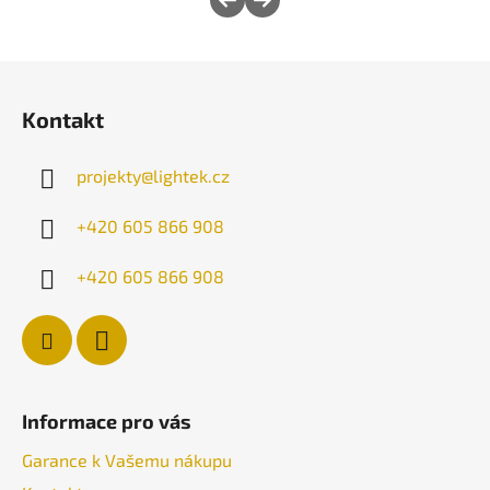
Z
á
Kontakt
p
a
projekty
@
lightek.cz
t
í
+420 605 866 908
+420 605 866 908
Informace pro vás
Garance k Vašemu nákupu