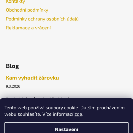
Kontakty
Obchodní podmínky
Podmínky ochrany osobních údajů
Reklamace a vrácení
Blog
Kam vyhodit žárovku
9.3.2026
Praktický průvodce likvidací.
Tento web používá soubory cookie. Dalším procházením
webu souhlasíte. Více informací
zde
.
ARCHIV
Nastavení