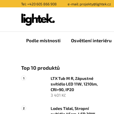
Přejít
Tel: +420 605 866 908
e-mail: projekty@lightek.cz
na
obsah
Podle místnosti
Osvětlení interiéru
P
Top 10 produktů
o
s
LTX Tub M R, Zápustné
t
svítidlo LED 11W, 1210lm,
r
CRI>90, IP20
a
3 401 Kč
n
n
Lodes Tidal, Stropní
svítidlo 45cm, LED 30W,