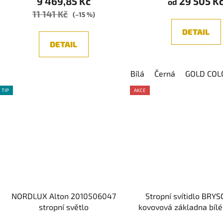
9 469,85 Kč
29 505 K
od
11 141 Kč
(–15 %)
DETAIL
DETAIL
Bílá
Černá
GOLD COL
TIP
AKCE
NORDLUX Alton 2010506047
Stropní svítidlo BRYS
stropní světlo
kovovová základna bílé
šedé stínítko E27 3x1