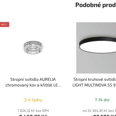
Podobné prod
AKCE
Stropní svítidlo AURELIA
Stropní kruhové svítid
chromovaný kov a křišťál LED
LIGHT MULTINOVA 55 
29W 230V 3500K IP20
stmívatelné - NOVA LUCE
3-4 týdny
7-14 dní
7 826,32 Kč bez DPH
od 24 384,30 Kč bez