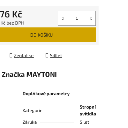
776 Kč
 Kč bez DPH
 cena:
DO KOŠÍKU
Zeptat se
Sdílet
Značka
MAYTONI
Doplňkové parametry
Stropní
Kategorie
svítidla
Záruka
5 let