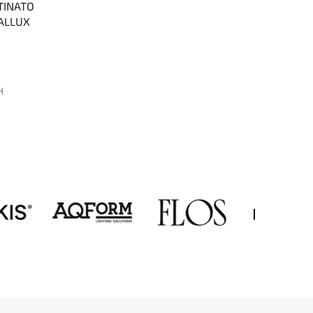
TINATO
EALLUX
H