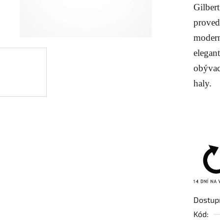
Gilbert
je
0,0
proved
z
modern
5
elegan
hvězdič
obývac
haly.
Dostup
Kód: