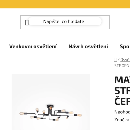
Venkovní osvětlení
Návrh osvětlení
Spo
Domů
/
Osvět
STROPNÍ
MA
STR
ČE
Průměr
Neoho
hodnoc
Značka
produk