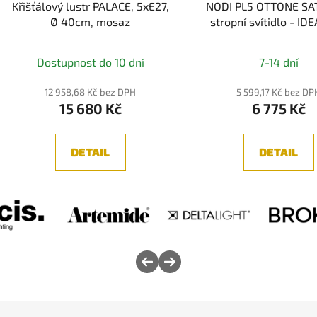
Křišťálový lustr PALACE, 5xE27,
NODI PL5 OTTONE SA
Ø 40cm, mosaz
stropní svítidlo - ID
Dostupnost do 10 dní
7-14 dní
12 958,68 Kč bez DPH
5 599,17 Kč bez DP
15 680 Kč
6 775 Kč
DETAIL
DETAIL