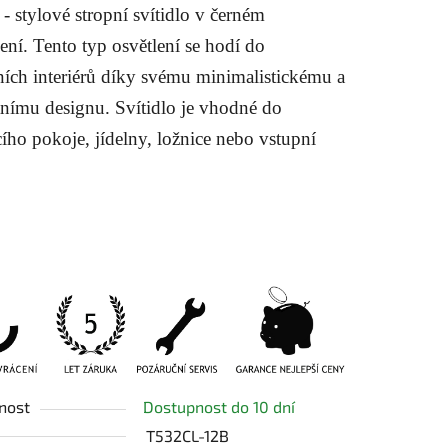
 - stylové stropní svítidlo v černém
ení. Tento typ osvětlení se hodí do
ích interiérů díky svému minimalistickému a
tnímu designu. Svítidlo je vhodné do
ek.
ího pokoje, jídelny, ložnice nebo vstupní
nost
Dostupnost do 10 dní
T532CL-12B