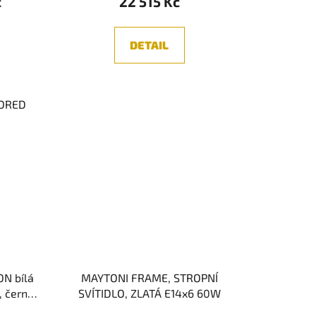
č
22 515 Kč
DETAIL
ORED
ON bílá
MAYTONI FRAME, STROPNÍ
, černé a
SVÍTIDLO, ZLATÁ E14x6 60W
2W 230V