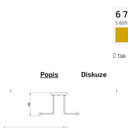
6 
5 600
Měrná
Tisk
Popis
Diskuze