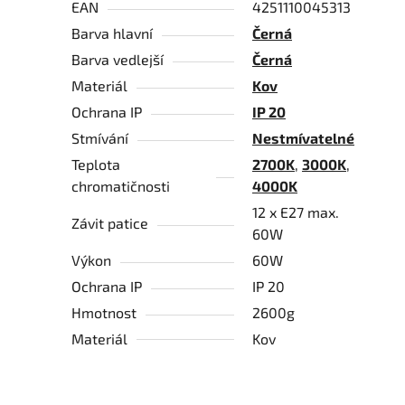
EAN
4251110045313
Barva hlavní
Černá
Barva vedlejší
Černá
Materiál
Kov
Ochrana IP
IP 20
Stmívání
Nestmívatelné
Teplota
2700K
,
3000K
,
chromatičnosti
4000K
12 x E27 max.
Závit patice
60W
Výkon
60W
Ochrana IP
IP 20
Hmotnost
2600g
Materiál
Kov