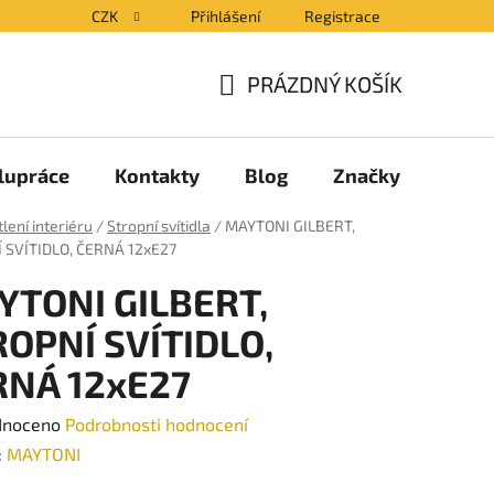
CZK
Přihlášení
Registrace
PRÁZDNÝ KOŠÍK
NÁKUPNÍ
KOŠÍK
lupráce
Kontakty
Blog
Značky
lení interiéru
/
Stropní svítidla
/
MAYTONI GILBERT,
 SVÍTIDLO, ČERNÁ 12xE27
YTONI GILBERT,
OPNÍ SVÍTIDLO,
RNÁ 12xE27
né
dnoceno
Podrobnosti hodnocení
ení
:
MAYTONI
tu