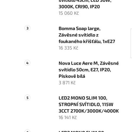
í
3000K, CRI90, IP20
p
15 060 Kč
a
n
Bomma Soap large,
e
Závěsné svítidlo z
l
foukaného křišťálu, 1xE27
16 335 Kč
Nova Luce Aere M, Závěsné
svítidlo 50cm, E27, IP20,
Pískově bílá
3 871 Kč
LED2 MONO SLIM 100,
STROPNÍ SVÍTIDLO, 115W
3CCT 2700K/3000K/4000K
16 141 Kč