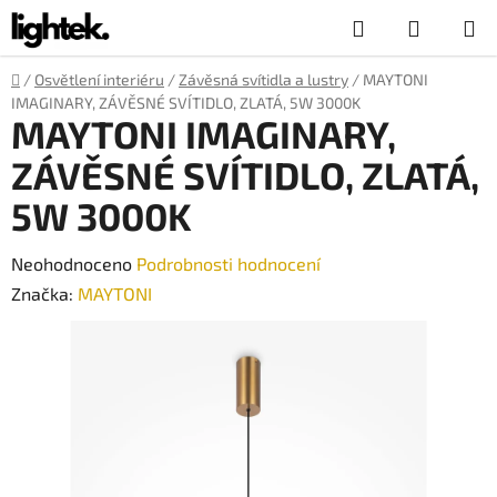
Přejít
Hledat
NÁKUP
na
obsah
KOŠÍK
Domů
/
Osvětlení interiéru
/
Závěsná svítidla a lustry
/
MAYTONI
IMAGINARY, ZÁVĚSNÉ SVÍTIDLO, ZLATÁ, 5W 3000K
MAYTONI IMAGINARY,
ZÁVĚSNÉ SVÍTIDLO, ZLATÁ,
5W 3000K
Průměrné
Neohodnoceno
Podrobnosti hodnocení
hodnocení
Značka:
MAYTONI
produktu
je
0,0
z
5
hvězdiček.