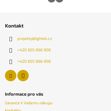
Z
á
Kontakt
p
a
projekty
@
lightek.cz
t
í
+420 605 866 908
+420 605 866 908
Informace pro vás
Garance k Vašemu nákupu
Kontakty