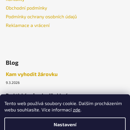
Obchodní podmínky
Podmínky ochrany osobních údajů
Reklamace a vrácení
Blog
Kam vyhodit žárovku
9.3.2026
Praktický průvodce likvidací.
Tento web používá soubory cookie. Dalším procházením
webu souhlasíte. Více informací
zde
.
ARCHIV
Nastavení