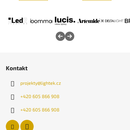
Z
á
Kontakt
p
a
projekty
@
lightek.cz
t
í
+420 605 866 908
+420 605 866 908