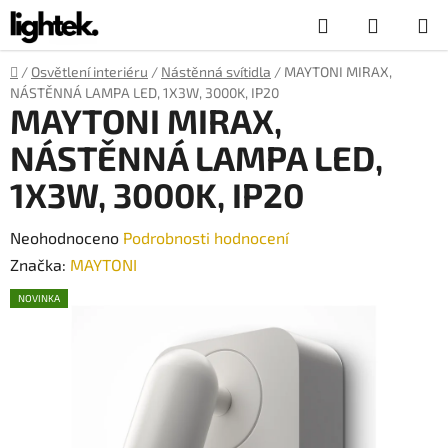
Přejít
Hledat
NÁKUP
na
obsah
KOŠÍK
Domů
/
Osvětlení interiéru
/
Nástěnná svítidla
/
MAYTONI MIRAX,
NÁSTĚNNÁ LAMPA LED, 1X3W, 3000K, IP20
MAYTONI MIRAX,
NÁSTĚNNÁ LAMPA LED,
1X3W, 3000K, IP20
Průměrné
Neohodnoceno
Podrobnosti hodnocení
hodnocení
Značka:
MAYTONI
produktu
NOVINKA
je
0,0
z
5
hvězdiček.