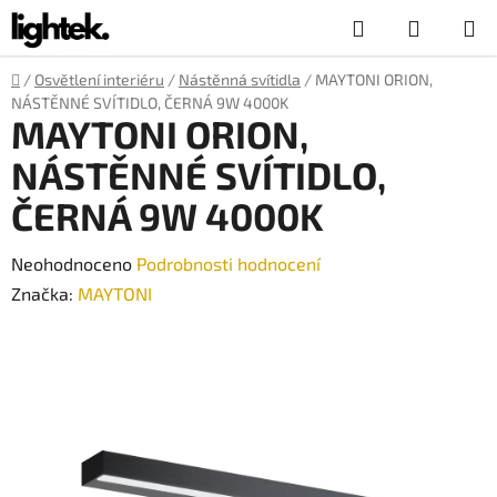
Přejít
Hledat
NÁKUP
na
obsah
KOŠÍK
Domů
/
Osvětlení interiéru
/
Nástěnná svítidla
/
MAYTONI ORION,
NÁSTĚNNÉ SVÍTIDLO, ČERNÁ 9W 4000K
MAYTONI ORION,
NÁSTĚNNÉ SVÍTIDLO,
ČERNÁ 9W 4000K
Průměrné
Neohodnoceno
Podrobnosti hodnocení
hodnocení
Značka:
MAYTONI
produktu
je
0,0
z
5
hvězdiček.