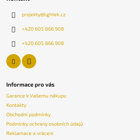
p
a
projekty
@
lightek.cz
t
í
+420 605 866 908
+420 605 866 908
Informace pro vás
Garance k Vašemu nákupu
Kontakty
Obchodní podmínky
Podmínky ochrany osobních údajů
Reklamace a vrácení