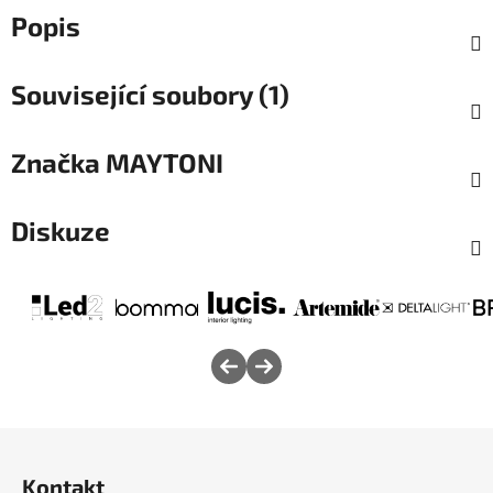
Popis
Související soubory (1)
Značka
MAYTONI
Diskuze
Z
á
Kontakt