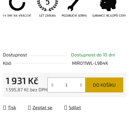
Dostupnost
Dostupnost do 10 dní
Kód:
MIR011WL-L9B4K
1 931 Kč
DO KOŠÍKU
1 595,87 Kč bez DPH
Měrná cena:
Tisk
Zeptat se
Sdílet